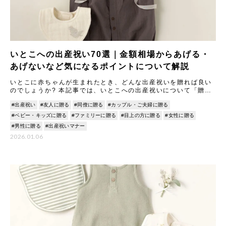
いとこへの出産祝い70選｜金額相場からあげる・
あげないなど気になるポイントについて解説
いとこに赤ちゃんが生まれたとき、どんな出産祝いを贈れば良い
のでしょうか? 本記事では、いとこへの出産祝いについて「贈る
or贈らない」の判断基準や金額相場、現金とプレゼントのどちら
#出産祝い
#友人に贈る
#同僚に贈る
#カップル・ご夫婦に贈る
が
#ベビー・キッズに贈る
#ファミリーに贈る
#目上の方に贈る
#女性に贈る
#男性に贈る
#出産祝いマナー
2026.01.06