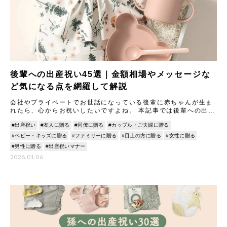
後輩への出産祝い45選｜金額相場やメッセージな
ど気になる点を網羅して解説
会社やプライベートでお世話になっている後輩に赤ちゃんが生ま
れたら、心からお祝いしたいですよね。 本記事では後輩への出産
祝いについて、金額の相場や現金とギフトの選択、プレゼント選
#出産祝い
#友人に贈る
#同僚に贈る
#カップル・ご夫婦に贈る
びの
#ベビー・キッズに贈る
#ファミリーに贈る
#目上の方に贈る
#女性に贈る
#男性に贈る
#出産祝いマナー
2026.01.06