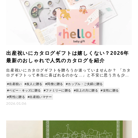
出産祝いにカタログギフトは嬉しくない？2026年
最新のおしゃれで人気のカタログを紹介
出産祝いにカタログギフトを贈ろうか迷っていませんか？ 「カタ
ログギフトって本当に喜ばれるのかな…」と不安に思う方も少な
くありません。 けれど実際には、出産祝いギフトとしてカタログ
#出産祝い
#友人に贈る
#同僚に贈る
#カップル・ご夫婦に贈る
#ベビー・キッズに贈る
#ファミリーに贈る
#目上の方に贈る
#女性に贈る
#男性に贈る
#出産祝いマナー
2026.01.06