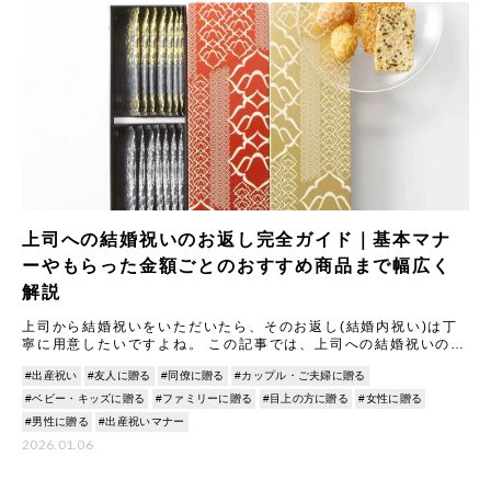
上司への結婚祝いのお返し完全ガイド｜基本マナ
ーやもらった金額ごとのおすすめ商品まで幅広く
解説
上司から結婚祝いをいただいたら、そのお返し(結婚内祝い)は丁
寧に用意したいですよね。 この記事では、上司への結婚祝いのお
返しに関する基本マナーから、もらった金額別の相場と喜ばれる
#出産祝い
#友人に贈る
#同僚に贈る
#カップル・ご夫婦に贈る
ギ
#ベビー・キッズに贈る
#ファミリーに贈る
#目上の方に贈る
#女性に贈る
#男性に贈る
#出産祝いマナー
2026.01.06