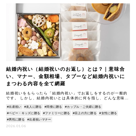
結婚内祝い（結婚祝いのお返し）とは？｜意味合
い、マナー、金額相場、タブーなど結婚内祝いに
まつわる内容を全て網羅
結婚祝いをもらったら「結婚内祝い」でお返しをするのが一般的
です。 しかし、結婚内祝いとは具体的に何を指し、どんな意味や
マナーがあるのでしょうか。 本記事では結婚内祝いの意味合いや
#出産祝い
#友人に贈る
#同僚に贈る
#カップル・ご夫婦に贈る
由
#ベビー・キッズに贈る
#ファミリーに贈る
#目上の方に贈る
#女性に贈る
#男性に贈る
#出産祝いマナー
2026.01.06