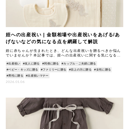
姪への出産祝い | 金額相場や出産祝いをあげる/あ
げないなどの気になる点を網羅して解説
姪に赤ちゃんが生まれたとき、どんな出産祝いを贈るべきか悩ん
でいませんか? 本記事では、姪への出産祝いに関する気になるポ
イントを徹底解説します。 一般的な金額相場や贈り方のマナーは
#出産祝い
#友人に贈る
#同僚に贈る
#カップル・ご夫婦に贈る
も
#ベビー・キッズに贈る
#ファミリーに贈る
#目上の方に贈る
#女性に贈る
#男性に贈る
#出産祝いマナー
2026.01.06