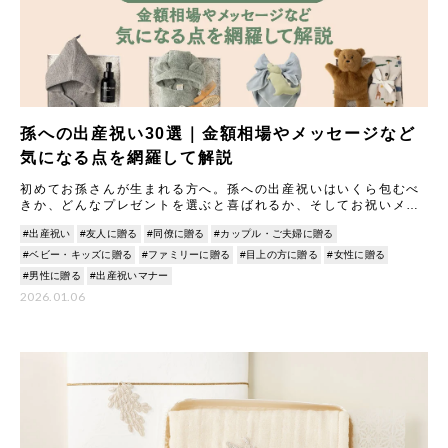
孫への出産祝い30選｜金額相場やメッセージなど
気になる点を網羅して解説
初めてお孫さんが生まれる方へ。孫への出産祝いはいくら包むべ
きか、どんなプレゼントを選ぶと喜ばれるか、そしてお祝いメッ
セージはどう書けばよいか悩みますよね。 本記事では、そんな疑
#出産祝い
#友人に贈る
#同僚に贈る
#カップル・ご夫婦に贈る
問
#ベビー・キッズに贈る
#ファミリーに贈る
#目上の方に贈る
#女性に贈る
#男性に贈る
#出産祝いマナー
2026.01.06