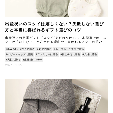
出産祝いのスタイは嬉しくない？失敗しない選び
方と本当に喜ばれるギフト選びのコツ
出産祝いの定番ギフト「スタイ(よだれかけ)」。 本記事では、ス
タイが「いらない」と言われる理由や、喜ばれるスタイの選び方
について解説します。 「いらない」と思われないためのポイント
#出産祝い
#友人に贈る
#同僚に贈る
#カップル・ご夫婦に贈る
#ベビー・キッズに贈る
#ファミリーに贈る
#目上の方に贈る
#女性に贈る
#男性に贈る
#出産祝いマナー
2026.01.06