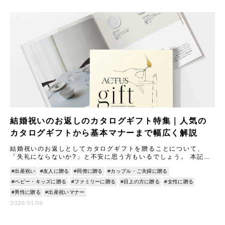
結婚祝いのお返しのカタログギフト特集｜人気の
カタログギフトから基本マナーまで幅広く解説
結婚祝いのお返しとしてカタログギフトを贈ることについて、
「失礼にならないか?」と不安に思う方もいるでしょう。 本記事
では、カタログギフトのメリットやマナーについて丁寧に解説し
#出産祝い
#友人に贈る
#同僚に贈る
#カップル・ご夫婦に贈る
ます。
#ベビー・キッズに贈る
#ファミリーに贈る
#目上の方に贈る
#女性に贈る
#男性に贈る
#出産祝いマナー
2026.01.06