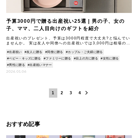
予算3000円で贈る出産祝い25選 | 男の子、女の
子、ママ、二人目向けのギフトを紹介
出産祝いのプレゼント、予算は3000円程度で大丈夫?と悩んでい
ませんか。 実は友人や同僚への出産祝いでは3,000円は相場の範
囲内で、マナー違反ではありません。 大切なのは金額より
#出産祝い
#友人に贈る
#同僚に贈る
#カップル・ご夫婦に贈る
#ベビー・キッズに贈る
#ファミリーに贈る
#目上の方に贈る
#女性に贈る
#男性に贈る
#出産祝いマナー
2026.01.06
1
2
3
4
おすすめ記事