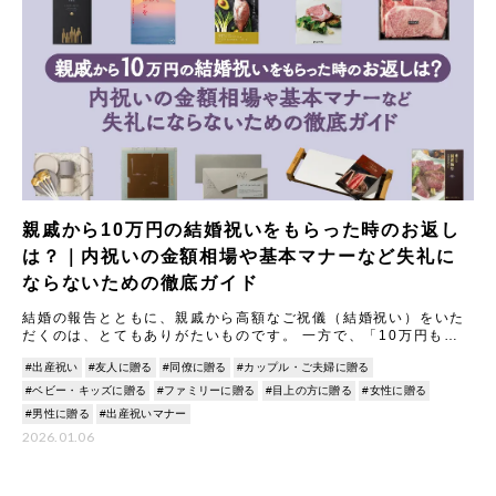
親戚から10万円の結婚祝いをもらった時のお返し
は？｜内祝いの金額相場や基本マナーなど失礼に
ならないための徹底ガイド
結婚の報告とともに、親戚から高額なご祝儀（結婚祝い）をいた
だくのは、とてもありがたいものです。 一方で、「10万円もの
結婚祝いをいただいた場合、内祝い（お返し）はどうすれば失礼
#出産祝い
#友人に贈る
#同僚に贈る
#カップル・ご夫婦に贈る
にな
#ベビー・キッズに贈る
#ファミリーに贈る
#目上の方に贈る
#女性に贈る
#男性に贈る
#出産祝いマナー
2026.01.06