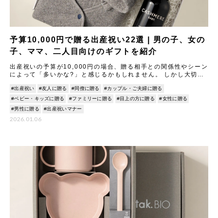
予算10,000円で贈る出産祝い22選 | 男の子、女の
子、ママ、二人目向けのギフトを紹介
出産祝いの予算が10,000円の場合、贈る相手との関係性やシーン
によって「多いかな?」と感じるかもしれません。 しかし大切な
ご友人や親しい同僚への出産祝いとして10,000円は相場
#出産祝い
#友人に贈る
#同僚に贈る
#カップル・ご夫婦に贈る
#ベビー・キッズに贈る
#ファミリーに贈る
#目上の方に贈る
#女性に贈る
#男性に贈る
#出産祝いマナー
2026.01.06