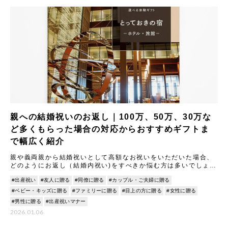
親への結婚祝いのお返し｜100万、50万、30万な
ど多くもらった場合の対応からおすすめギフトま
で幅広く紹介
親や義両親から結婚祝いとして高額なお祝いをいただいた場合、
どのようにお返し（結婚内祝い)をすべきか悩む方は多いでしょ
う。 本記事では、結婚祝いのお返しに関する基本マナーから、
#出産祝い
#友人に贈る
#同僚に贈る
#カップル・ご夫婦に贈る
100
#ベビー・キッズに贈る
#ファミリーに贈る
#目上の方に贈る
#女性に贈る
#男性に贈る
#出産祝いマナー
2026.01.06