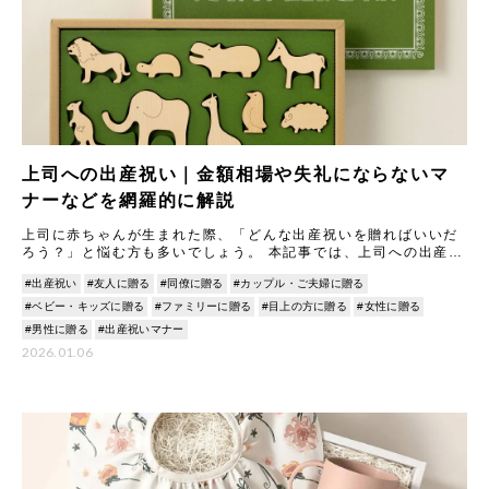
上司への出産祝い｜金額相場や失礼にならないマ
ナーなどを網羅的に解説
上司に赤ちゃんが生まれた際、「どんな出産祝いを贈ればいいだ
ろう？」と悩む方も多いでしょう。 本記事では、上司への出産祝
いに関する基本マナーである、適切な金額相場、連名で贈る場合
#出産祝い
#友人に贈る
#同僚に贈る
#カップル・ご夫婦に贈る
のポ
#ベビー・キッズに贈る
#ファミリーに贈る
#目上の方に贈る
#女性に贈る
#男性に贈る
#出産祝いマナー
2026.01.06