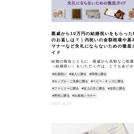
親戚から10万円の結婚祝いをもらった
のお返しは？｜内祝いの金額相場や基
マナーなど失礼にならないための徹底
イド
結婚の報告とともに、親戚から高額なご祝儀
（結婚祝い）をいただくのは、とてもありが
いものです。 一方で、「10万円もの結婚祝
#出産祝い
#友人に贈る
#同僚に贈る
いただいた場合、内祝い（お返し）はどうす
ば失礼にな
#カップル・ご夫婦に贈る
#ベビー・キッズに贈る
#ファミリーに贈る
#目上の方に贈る
#女性に贈る
#男性に贈る
#出産祝いマナー
2025.10.24