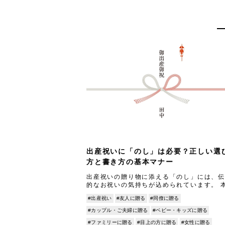
出産祝いに「のし」は必要？正しい選
方と書き方の基本マナー
出産祝いの贈り物に添える「のし」には、伝
的なお祝いの気持ちが込められています。 
事では、出産祝いにおけるのしの選び方（水
#出産祝い
#友人に贈る
#同僚に贈る
の種類・色、内のし外のし等）や書き方（表
きの文言や
#カップル・ご夫婦に贈る
#ベビー・キッズに贈る
#ファミリーに贈る
#目上の方に贈る
#女性に贈る