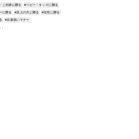
映え
・ご夫婦に贈る
#ベビー・キッズに贈る
ーに贈る
#目上の方に贈る
#女性に贈る
る
#出産祝いマナー
21