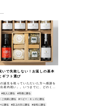
祝いで失敗しない！お返しの基本
とギフト選び
んの誕生を祝っていただいた方へ感謝を
「出産内祝い」。いつまでに、どのくら
額で、どんな品を選べばよいか…と迷う
#友人に贈る
#同僚に贈る
いですよね。 基本マナーは、お祝い
・ご夫婦に贈る
#ベビー・キッズに贈る
ーに贈る
#目上の方に贈る
#女性に贈る