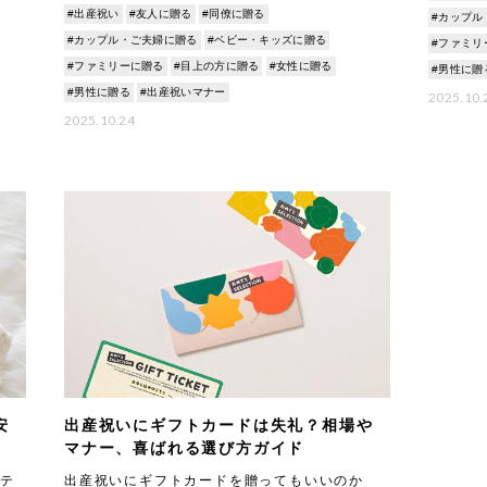
ばれる定番ギフトです。離乳食開始から幼児期
リアに
#出産祝い
#友人に贈る
#同僚に贈る
#カップル
まで毎日使うアイテムで、複数あっても困らな
いのが大きな
#カップル・ご夫婦に贈る
#ベビー・キッズに贈る
#ファミリ
#ファミリーに贈る
#目上の方に贈る
#女性に贈る
#男性に贈
#男性に贈る
#出産祝いマナー
2025.10.
2025.10.24
安
出産祝いにギフトカードは失礼？相場や
マナー、喜ばれる選び方ガイド
テ
出産祝いにギフトカードを贈ってもいいのか