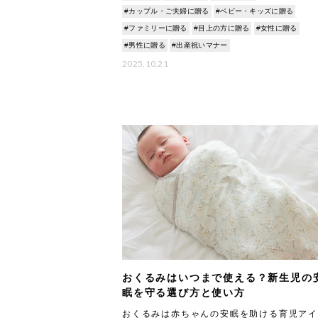
ても
#カップル・ご夫婦に贈る
#ベビー・キッズに贈る
#ファミリーに贈る
#目上の方に贈る
#女性に贈る
#男性に贈る
#出産祝いマナー
2025.10.21
おくるみはいつまで使える？新生児の
眠を守る選び方と使い方
おくるみは赤ちゃんの安眠を助ける育児アイ