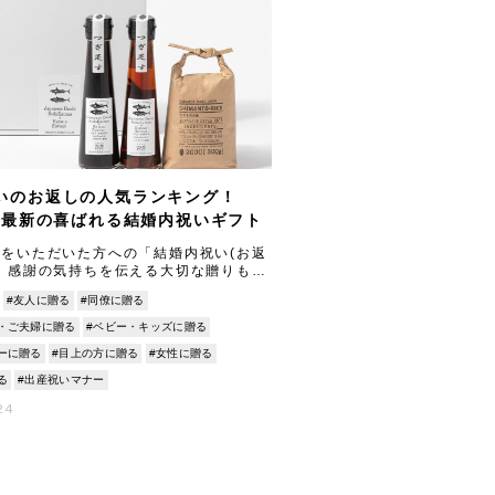
いのお返しの人気ランキング！
6年最新の喜ばれる結婚内祝いギフト
をいただいた方への「結婚内祝い(お返
、感謝の気持ちを伝える大切な贈りもの
何を選べば喜ばれるか悩むことも多いで
#友人に贈る
#同僚に贈る
026年最新のトレンドや人気アイテムを
・ご夫婦に贈る
#ベビー・キッズに贈る
ーに贈る
#目上の方に贈る
#女性に贈る
る
#出産祝いマナー
24