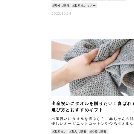
#男性に贈る
#出産祝いマナー
2025.10.24
出産祝いにタオルを贈りたい！喜ばれ
選び方とおすすめギフト
出産祝いにタオルを選ぶなら、赤ちゃんの肌
優しいオーガニックコットンや今治タオルな
ど、品質にこだわった5,000円〜10,000円
#出産祝い
#友人に贈る
#同僚に贈る
フトセットがおすすめです。タオルは何枚あ