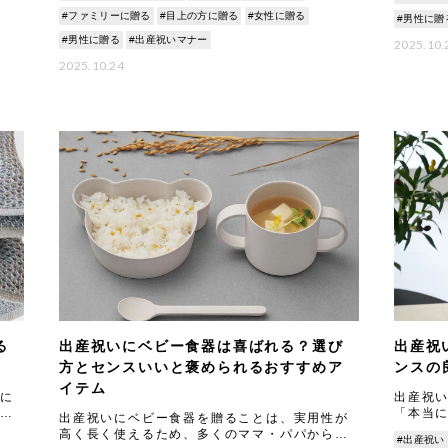
#ファミリーに贈る
#目上の方に贈る
#女性に贈る
#男性に贈
#男性に贈る
#出産祝いマナー
2025.10.
2025.10.24
る
出産祝いにベビー食器は喜ばれる？選び
出産祝
方とセンスいいと褒められるおすすめア
ンスの
イテム
に
出産祝
「本当
出産祝いにベビー食器を贈ることは、実用性が
のギ
いかな」
高く長く使えるため、多くのママ・パパから喜
#出産祝い
っ
際には