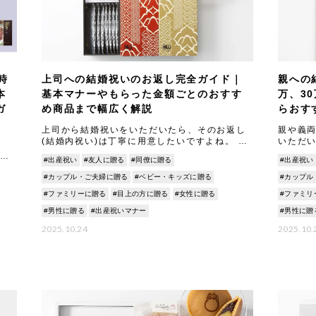
時
上司への結婚祝いのお返し完全ガイド｜
親への
本
基本マナーやもらった金額ごとのおすす
万、3
ガ
め商品まで幅広く解説
らおす
上司から結婚祝いをいただいたら、そのお返し
親や義
(結婚内祝い)は丁寧に用意したいですよね。 こ
いただ
の記事では、上司への結婚祝いのお返しに関す
い)をす
た
#出産祝い
#友人に贈る
#同僚に贈る
#出産祝い
る基本マナーから、もらった金額別の相場と喜
では、
いを
ばれるギ
ら、100
#カップル・ご夫婦に贈る
#ベビー・キッズに贈る
#カップル
れ
#ファミリーに贈る
#目上の方に贈る
#女性に贈る
#ファミリ
#男性に贈る
#出産祝いマナー
#男性に贈
2025.10.24
2025.10.