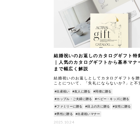
結婚祝いのお返しのカタログギフト特
｜人気のカタログギフトから基本マナ
まで幅広く解説
結婚祝いのお返しとしてカタログギフトを贈
ことについて、「失礼にならないか?」と不
思う方もいるでしょう。 本記事では、カタ
#出産祝い
#友人に贈る
#同僚に贈る
ギフトのメリットやマナーについて丁寧に解
します。
#カップル・ご夫婦に贈る
#ベビー・キッズに贈る
#ファミリーに贈る
#目上の方に贈る
#女性に贈る
#男性に贈る
#出産祝いマナー
2025.10.24