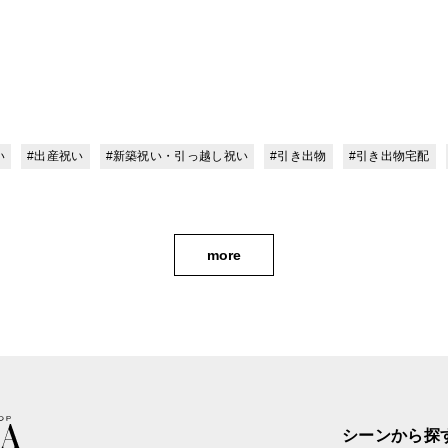
い
#出産祝い
#新築祝い・引っ越し祝い
#引き出物
#引き出物宅配
more
シーンから探