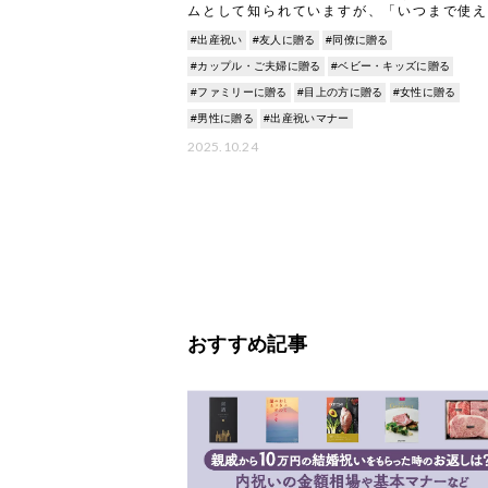
ムとして知られていますが、「いつまで使え
の？」「本当に必要？」「出産祝いに選んで
#出産祝い
#友人に贈る
#同僚に贈る
いい？」など、用途や選び方で迷う方も多い
ではないでし
#カップル・ご夫婦に贈る
#ベビー・キッズに贈る
#ファミリーに贈る
#目上の方に贈る
#女性に贈る
#男性に贈る
#出産祝いマナー
2025.10.24
おすすめ記事