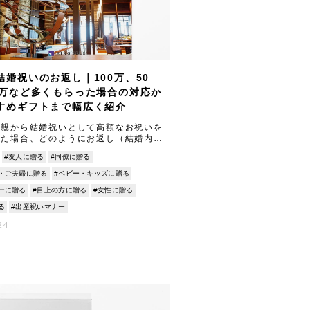
結婚祝いのお返し｜100万、50
0万など多くもらった場合の対応か
すめギフトまで幅広く紹介
両親から結婚祝いとして高額なお祝いを
いた場合、どのようにお返し（結婚内祝
べきか悩む方は多いでしょう。 本記事
#友人に贈る
#同僚に贈る
結婚祝いのお返しに関する基本マナーか
・ご夫婦に贈る
#ベビー・キッズに贈る
ーに贈る
#目上の方に贈る
#女性に贈る
る
#出産祝いマナー
24