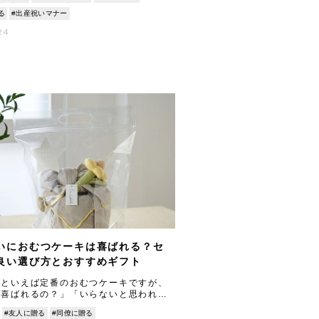
る
#出産祝いマナー
24
いにおむつケーキは喜ばれる？セ
良い選び方とおすすめギフト
いといえば定番のおむつケーキですが、
に喜ばれるの？」「いらないと思われな
と心配する方も少なくありません。 実
#友人に贈る
#同僚に贈る
、実用的なおむつを使いながら、インテ