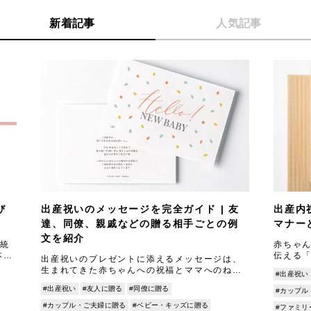
新着記事
人気記事
び
出産祝いのメッセージを完全ガイド | 友
出産内
達、同僚、親戚などの贈る相手ごとの例
マナー
文を紹介
統
赤ちゃ
本記
伝える
出産祝いのプレゼントに添えるメッセージは、
引
いの金
生まれてきた赤ちゃんへの祝福とママへのねぎ
#出産祝い
書
ことも多
らいの気持ちを伝える大切な役割を果たしま
#出産祝い
#友人に贈る
#同僚に贈る
#カップル
す。 とはいえ、いざ書こうとすると「どんな言
葉を贈ればい
#カップル・ご夫婦に贈る
#ベビー・キッズに贈る
#ファミリ