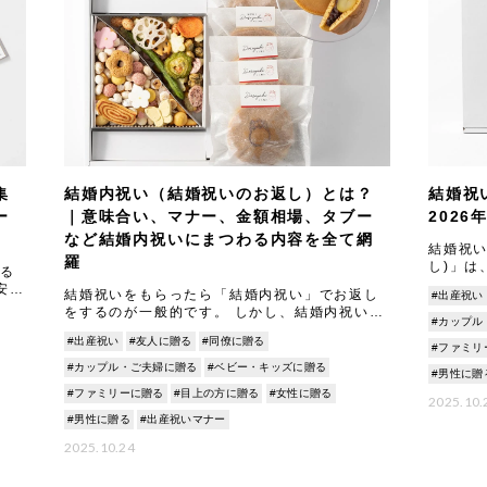
集
結婚内祝い（結婚祝いのお返し）とは？
結婚祝
ー
｜意味合い、マナー、金額相場、タブー
202
など結婚内祝いにまつわる内容を全て網
結婚祝い
羅
し)」は
る
です。 
安に
結婚祝いをもらったら「結婚内祝い」でお返し
#出産祝い
すが、2
ログ
をするのが一般的です。 しかし、結婚内祝いと
知
#カップル
説
は具体的に何を指し、どんな意味やマナーがあ
#出産祝い
#友人に贈る
#同僚に贈る
るのでしょうか。 本記事では結婚内祝いの意味
#ファミリ
合いや由
#カップル・ご夫婦に贈る
#ベビー・キッズに贈る
#男性に贈
#ファミリーに贈る
#目上の方に贈る
#女性に贈る
2025.10.
#男性に贈る
#出産祝いマナー
2025.10.24