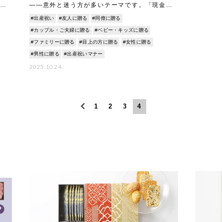
る
――意外と迷う方が多いテーマです。「現金よ
も
りはスマートだけど、味気ないと思われないか
#出産祝い
#友人に贈る
#同僚に贈る
の
な？」「マナー違反にならない？」と検索され
る方も少なくあ
#カップル・ご夫婦に贈る
#ベビー・キッズに贈る
#ファミリーに贈る
#目上の方に贈る
#女性に贈る
#男性に贈る
#出産祝いマナー
2025.10.24
1
2
3
4