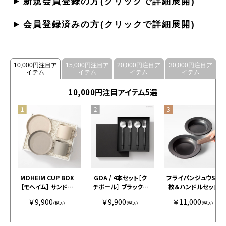
新規会員登録の方(クリックで詳細展開)
会員登録済みの方(クリックで詳細展開)
10,000円注目ア
15,000円注目ア
20,000円注目ア
30,000円注目ア
イテム
イテム
イテム
イテム
10,000円注目アイテム5選
MOHEIM CUP BOX
GOA / 4本セット［ク
フライパンジュウS 2
［モヘイム］ サンドホ
チポール］ ブラックシ
枚＆ハンドルセット
ワイト＆グレー［モヘ
ルバー［クチポール］
￥9,900
￥9,900
￥11,000
イム］
（税込）
（税込）
（税込）