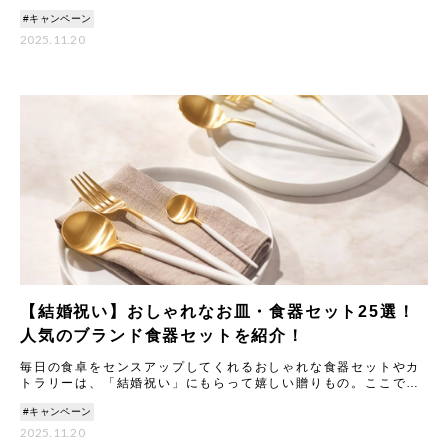
食器ギフトをご紹介します。大切な方に喜んでもらえる結婚祝い
#キャンペーン
2025.11.20
【結婚祝い】おしゃれなお皿・食器セット25選！
人気のブランド食器セットを紹介！
毎日の食卓をセンスアップしてくれるおしゃれな食器セットやカ
トラリーは、「結婚祝い」にもらって嬉しい贈りもの。ここで
は、ギフトのプロが一点一点こだわってセレクトした、もらって
#キャンペーン
嬉しいテ
2025.11.20