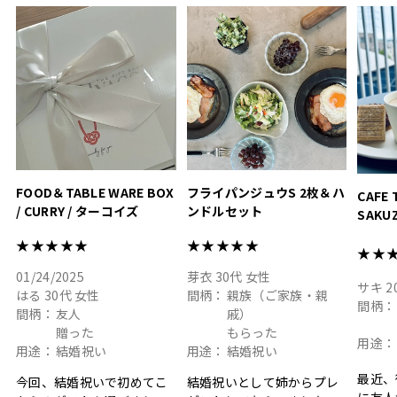
って嬉しい𖠚 ⡱
素敵なギフトを
真っ白
.
ありがとうございました
いいの
#hyacca #結婚祝い
#hyacca #結婚祝い
#結婚祝
#お祝い #プレゼント
淡色女
結婚祝
色イン
FOOD＆TABLE WARE BOX
フライパンジュウS 2枚＆ハ
CAFE 
/ CURRY / ターコイズ
ンドルセット
SAKU
ト
★★★★★
★★★★★
★★
01/24/2025
芽衣
30代
女性
サキ
2
はる
30代
女性
間柄：
親族（ご家族・親
間柄：
間柄：
友人
戚）
贈った
もらった
用途：
用途：
結婚祝い
用途：
結婚祝い
最近、
今回、結婚祝いで初めてこ
結婚祝いとして姉からプレ
に友人