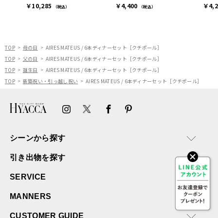
￥10,285
￥4,400
￥4,
た。
（税込）
（税込）
ありがとうございます。
またぜひ利用させていただ
ければと思います。
TOP
母の日
AIRES MATEUS / 6本ディナーセット［クチポール］
TOP
父の日
AIRES MATEUS / 6本ディナーセット［クチポール］
TOP
誕生日
AIRES MATEUS / 6本ディナーセット［クチポール］
TOP
新築祝い・引っ越し祝い
AIRES MATEUS / 6本ディナーセット［クチポール］
シーンから探す
引き出物を探す
SERVICE
MANNERS
CUSTOMER GUIDE