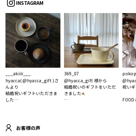
INSTAGRAM
___akiiii___
369_07
pokop
hyacca( @hyacca_gift )さ
@hyacca_gift 様から
@hya
んより
結婚祝いのギフトをいただ
祝いギ
結婚祝いギフトいただきま
きました
した
FOOD
.
シンプルで朝のパンタイム
/ 9°/
MOHEIM CUP BOX / サンド
にぴったり
ホワイト＆ブラック
柔らかい手触りで使い心地
白無垢
.
も◎
に入り
お客様の声
おうちカフェもお洒落にな