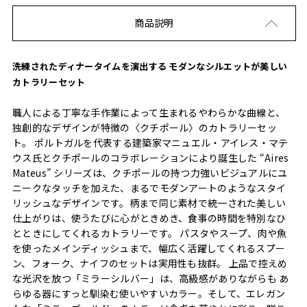
商品説明
洗練されたディナータイムを演出する モダンなシルエットが美しい
カトラリーセット
職人による丁寧な手作業によって生まれるやわらかな曲線と、
独創的なデザインが特徴の〈クチポール〉のカトラリーセッ
ト。 ポルトガルを代表する建築家マニュエル・アイレス・マテ
ウス氏とクチポールのコラボレーションにより誕生した “Aires
Mateus” シリーズは、クチポールの持つ力強いビジュアルにユ
ニークなタッチを加えた、まるでモダンアートのようなスタイ
リッシュなデザインです。柄まで同じ素材で統一された美しい
仕上がりは、使うたびに心がときめき、食事の時間を特別なひ
とときにしてくれるカトラリーです。 パスタやスープ、肉や魚
を使ったメインディッシュまで、幅広く活躍してくれるスプー
ン、フォーク、ナイフのセットは実用性も抜群。 上品で控えめ
な光沢を放つ「ミラーシルバー」は、高級感がありながらも あ
らゆる器にすっと馴染む使いやすいカラー。そして、エレガン