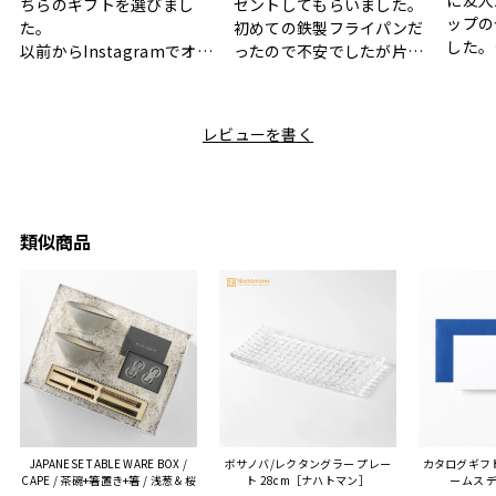
ちらのギフトを選びまし
ゼントしてもらいました。
ップの
た。
初めての鉄製フライパンだ
した。
以前からInstagramでオシ
ったので不安でしたが片手
ボック
ャレなギフトセットだなと
で操作できて使い勝手が良
て、カ
目にしており、先日入籍し
く、調理後にそのままお皿
しい説
た友人にぴったりなカラー
として食卓に出せるのも便
レビューを書く
も親切
と大好きなカレーのセット
利です。洗い物も減って一
夫婦ふ
があったのでこちら購入さ
石二鳥です笑
ークが
せていただきました。
メッセージカードで姉から
休憩時
友人に送った際、ご夫婦ど
のメッセージに少しうるっ
のが楽
ちらも大変気に入ったと写
ときてしまいました。姉の
類似商品
セット
真付きで喜びの連絡をもら
センスが光るプレゼント
ヒーも
った時は、HYACCAギフト
で、いい思い出になりまし
す。
を選んでよかったし他の友
た。
人にもお勧めしたいと感じ
ました。
また、こちら不注意でメー
ルアドレスを誤って入力し
登録してログインできなく
JAPANESE TABLE WARE BOX /
ボサノバ/レクタングラー プレー
カタログギフ
困った際にも、迅速に回答
CAPE / 茶碗+箸置き+箸 / 浅葱＆桜
ト 28cm［ナハトマン］
ームス 
連絡があり大変助かりまし