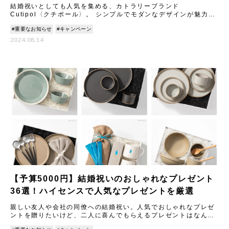
結婚祝いとしても人気を集める、カトラリーブランド
Cutipol〈クチポール〉。 シンプルでモダンなデザインが魅力の
カトラリーは、いつもの食卓や料理を引き立ててくれるとSNSで
#重要なお知らせ
#キャンペーン
も話
2024.08.14
【予算5000円】結婚祝いのおしゃれなプレゼント
36選！ハイセンスで人気なプレゼントを厳選
親しい友人や会社の同僚への結婚祝い。人気でおしゃれなプレゼ
ントを贈りたいけど、二人に喜んでもらえるプレゼントはなんな
のか、悩みますよね。ここでは、予算5000円程度で買えるおすす