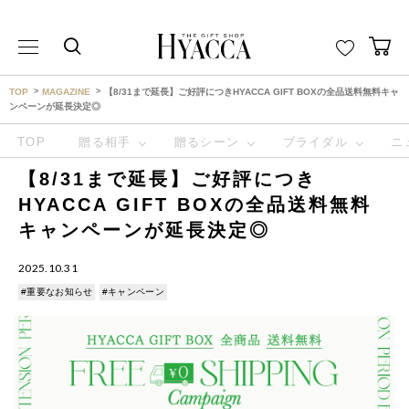
THE GIFT SHOP HYACCA （ヒャッカ） ｜HYACCA
TOP
MAGAZINE
【8/31まで延長】ご好評につきHYACCA GIFT BOXの全品送料無料キャ
ンペーンが延長決定◎
TOP
贈る相手
贈るシーン
ブライダル
ニ
【8/31まで延長】ご好評につき
HYACCA GIFT BOXの全品送料無料
キャンペーンが延長決定◎
2025.10.31
#重要なお知らせ
#キャンペーン