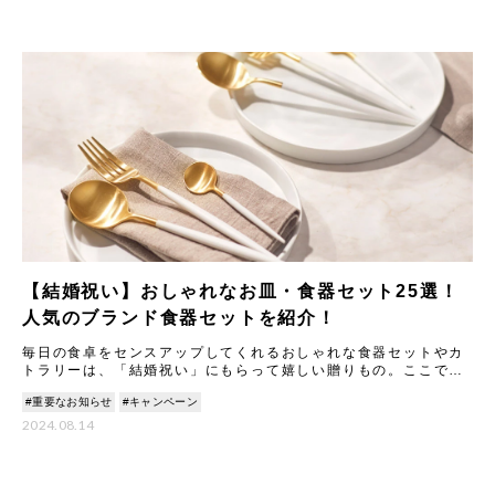
【結婚祝い】おしゃれなお皿・食器セット25選！
人気のブランド食器セットを紹介！
毎日の食卓をセンスアップしてくれるおしゃれな食器セットやカ
トラリーは、「結婚祝い」にもらって嬉しい贈りもの。ここで
は、ギフトのプロが一点一点こだわってセレクトした、もらって
#重要なお知らせ
#キャンペーン
嬉しいテ
2024.08.14