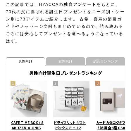
この記事では、HYACCAの
独自アンケート
をもとに、
70代の父に喜ばれる誕生日プレゼントをニーズ別・シー
ン別に73アイテムご紹介します。 古希・喜寿の節目ガ
イドやメッセージ文例もまとめているので、読み終わる
ころには安心してプレゼントを選べるようになっている
はず。
男性向け
女性向け
総合ランキング
男性向け誕生日プレゼントランキング
CAFE TIME BOX / S
ドライフリット ギフト
カードカタログギフト
AKUZAN × ONIBU
ボックス ミニ 12個
/ 銘酒 全6種 GS03