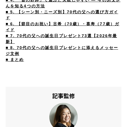
■ 4. 「昔の好み」で選ぶと失敗しやすい ― 今のお父さ
んを知る4つの方法
■ 5. 【シーン別・ニーズ別】70代の父への選び方ガイ
ド
■ 6. 【節目のお祝い】古希（70歳）・喜寿（77歳）ガ
イド
■ 7. 70代の父への誕生日プレゼント73選【2026年最
新】
■ 8. 70代の父への誕生日プレゼントに添えるメッセー
ジ文例
■ まとめ
記事監修