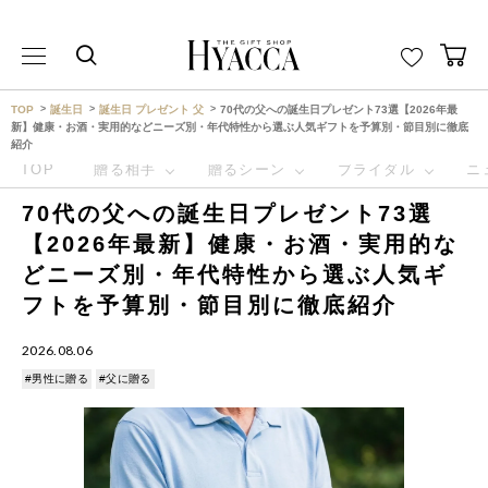
THE GIFT SHOP HYACCA （ヒャッカ） ｜HYACCA
TOP
誕生日
誕生日 プレゼント 父
70代の父への誕生日プレゼント73選【2026年最
新】健康・お酒・実用的などニーズ別・年代特性から選ぶ人気ギフトを予算別・節目別に徹底
紹介
TOP
贈る相手
贈るシーン
ブライダル
ニ
70代の父への誕生日プレゼント73選
【2026年最新】健康・お酒・実用的な
どニーズ別・年代特性から選ぶ人気ギ
フトを予算別・節目別に徹底紹介
2026.08.06
#男性に贈る
#父に贈る