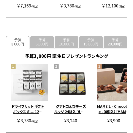
S COFFEE / SINGLE
［アンドザフリット］
￥7,169
￥3,780
￥12,100
グレージュ
（税込）
（税込）
（税込）
予算
予算
予算
予算
予算
3,000円
5,000円
10,000円
15,000円
20,000円
予算3,000円 誕生日プレゼントランキング
ドライフリット ギフト
クアトロえびチーズ
MAMEIL - Chocolat
ボックス ミニ 12個
ルッソ 24袋入［えびと
e -（6個入）［MAMEI
［アンドザフリット］
チーズの専門店SHIM
L］
￥3,780
¥3,240
¥3,900
（税込）
AHIDE］