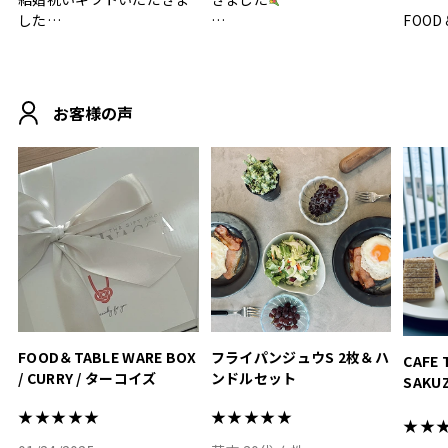
した
FOOD
.
シンプルで朝のパンタイム
/ 9°/
MOHEIM CUP BOX / サンド
にぴったり
ホワイト＆ブラック
柔らかい手触りで使い心地
白無垢
.
も◎
に入り
お客様の声
おうちカフェもお洒落にな
って嬉しい𖠚 ⡱
素敵なギフトを
真っ白
.
ありがとうございました
いいの
#hyacca #結婚祝い
#hyacca #結婚祝い
#結婚祝
#お祝い #プレゼント
淡色女
結婚祝
色イン
FOOD＆TABLE WARE BOX
フライパンジュウS 2枚＆ハ
CAFE 
/ CURRY / ターコイズ
ンドルセット
SAKU
ト
★★★★★
★★★★★
★★