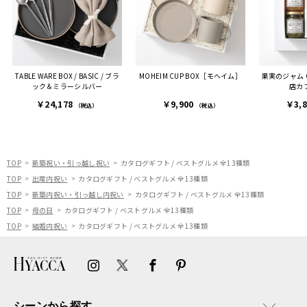
ました。
また、こちら不注意でメー
ルアドレスを誤って入力し
登録してログインできなく
TABLE WARE BOX / BASIC / ブラ
MOHEIM CUP BOX［モヘイム］
果実のジャム
困った際にも、迅速に回答
ック＆ミラーシルバー
店カ
連絡があり大変助かりまし
￥24,178
￥9,900
￥3,
た。
（税込）
（税込）
ありがとうございます。
またぜひ利用させていただ
ければと思います。
TOP
新築祝い・引っ越し祝い
カタログギフト / ベストグルメ 全13種類
TOP
出産内祝い
カタログギフト / ベストグルメ 全13種類
TOP
新築内祝い・引っ越し内祝い
カタログギフト / ベストグルメ 全13種類
TOP
母の日
カタログギフト / ベストグルメ 全13種類
TOP
結婚内祝い
カタログギフト / ベストグルメ 全13種類
シーンから探す