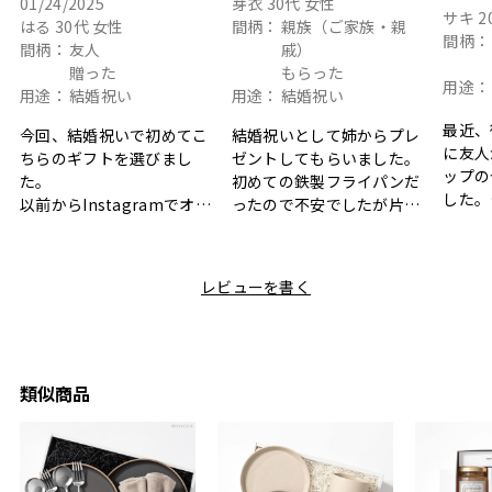
01/24/2025
芽衣
30代
女性
サキ
2
はる
30代
女性
間柄：
親族（ご家族・親
間柄：
間柄：
友人
戚）
贈った
もらった
用途：
用途：
結婚祝い
用途：
結婚祝い
最近、
今回、結婚祝いで初めてこ
結婚祝いとして姉からプレ
に友人
ちらのギフトを選びまし
ゼントしてもらいました。
ップの
た。
初めての鉄製フライパンだ
した。
以前からInstagramでオシ
ったので不安でしたが片手
ボック
ャレなギフトセットだなと
で操作できて使い勝手が良
て、カ
目にしており、先日入籍し
く、調理後にそのままお皿
しい説
た友人にぴったりなカラー
として食卓に出せるのも便
レビューを書く
も親切
と大好きなカレーのセット
利です。洗い物も減って一
夫婦ふ
があったのでこちら購入さ
石二鳥です笑
ークが
せていただきました。
メッセージカードで姉から
休憩時
友人に送った際、ご夫婦ど
のメッセージに少しうるっ
のが楽
ちらも大変気に入ったと写
ときてしまいました。姉の
類似商品
セット
真付きで喜びの連絡をもら
センスが光るプレゼント
ヒーも
った時は、HYACCAギフト
で、いい思い出になりまし
す。
を選んでよかったし他の友
た。
人にもお勧めしたいと感じ