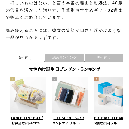
「ほしいものはない」と言う本当の理由と対処法、40歳
の節目を活かした贈り方、予算別おすすめギフト82選ま
で幅広くご紹介しています。
読み終えるころには、彼女の笑顔が自然と浮かぶような
一品が見つかるはずです。
女性向け
総合ランキング
男性向け
女性向け誕生日プレゼントランキング
LUNCH TIME BOX /
LIFE SCENT BOX /
BLUE BOTTLE MUG
お弁当セット+つつみ
ハンドケア ブルー＆ピ
2個セット［ブルーボト
+お茶アソート イエロ
ンク
ルコーヒー］