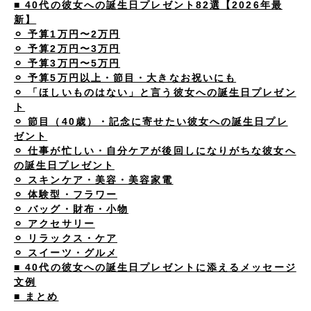
■ 40代の彼女への誕生日プレゼント82選【2026年最
新】
⚪︎ 予算1万円〜2万円
⚪︎ 予算2万円〜3万円
⚪︎ 予算3万円〜5万円
⚪︎ 予算5万円以上・節目・大きなお祝いにも
⚪︎ 「ほしいものはない」と言う彼女への誕生日プレゼン
ト
⚪︎ 節目（40歳）・記念に寄せたい彼女への誕生日プレ
ゼント
⚪︎ 仕事が忙しい・自分ケアが後回しになりがちな彼女へ
の誕生日プレゼント
⚪︎ スキンケア・美容・美容家電
⚪︎ 体験型・フラワー
⚪︎ バッグ・財布・小物
⚪︎ アクセサリー
⚪︎ リラックス・ケア
⚪︎ スイーツ・グルメ
■ 40代の彼女への誕生日プレゼントに添えるメッセージ
文例
■ まとめ