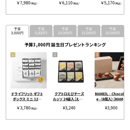
￥7,980
￥6,110
￥5,170
ー
（税込）
（税込）
（税込）
予算
予算
予算
予算
予算
3,000円
5,000円
10,000円
15,000円
20,000円
予算3,000円 誕生日プレゼントランキング
ドライフリット ギフト
クアトロえびチーズ
MAMEIL - Chocolat
ボックス ミニ 12個
ルッソ 24袋入［えびと
e -（6個入）［MAMEI
［アンドザフリット］
チーズの専門店SHIM
L］
￥3,780
¥3,240
¥3,900
（税込）
AHIDE］