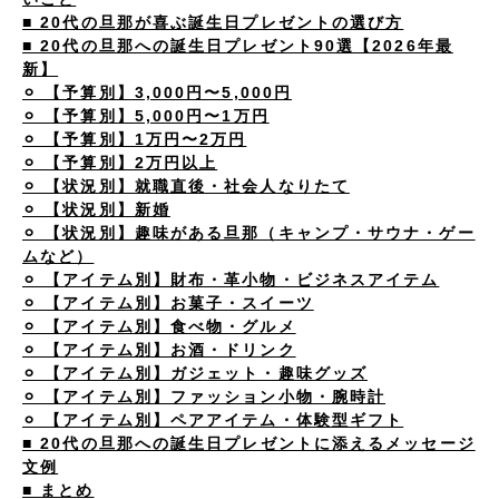
■ 20代の旦那が喜ぶ誕生日プレゼントの選び方
■ 20代の旦那への誕生日プレゼント90選【2026年最
新】
⚪︎ 【予算別】3,000円〜5,000円
⚪︎ 【予算別】5,000円〜1万円
⚪︎ 【予算別】1万円〜2万円
⚪︎ 【予算別】2万円以上
⚪︎ 【状況別】就職直後・社会人なりたて
⚪︎ 【状況別】新婚
⚪︎ 【状況別】趣味がある旦那（キャンプ・サウナ・ゲー
ムなど）
⚪︎ 【アイテム別】財布・革小物・ビジネスアイテム
⚪︎ 【アイテム別】お菓子・スイーツ
⚪︎ 【アイテム別】食べ物・グルメ
⚪︎ 【アイテム別】お酒・ドリンク
⚪︎ 【アイテム別】ガジェット・趣味グッズ
⚪︎ 【アイテム別】ファッション小物・腕時計
⚪︎ 【アイテム別】ペアアイテム・体験型ギフト
■ 20代の旦那への誕生日プレゼントに添えるメッセージ
文例
■ まとめ