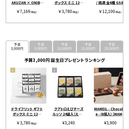
AKUZAN × ONIBU
ボックス ミニ 12個
/ 銘酒 全6種 GS03
S COFFEE / SINGLE
［アンドザフリット］
￥7,169
￥3,780
￥12,100
グレージュ
（税込）
（税込）
（税込）
予算
予算
予算
予算
予算
3,000円
5,000円
10,000円
15,000円
20,000円
予算3,000円 誕生日プレゼントランキング
ドライフリット ギフト
クアトロえびチーズ
MAMEIL - Chocolat
ボックス ミニ 12個
ルッソ 24袋入［えびと
e -（6個入）［MAMEI
［アンドザフリット］
チーズの専門店SHIM
L］
￥3,780
¥3,240
¥3,900
（税込）
AHIDE］