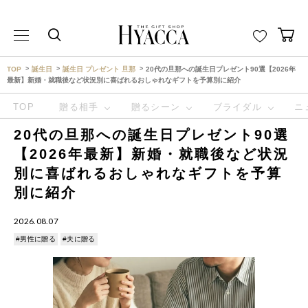
THE GIFT SHOP HYACCA （ヒャッカ） ｜HYACCA
TOP
誕生日
誕生日 プレゼント 旦那
20代の旦那への誕生日プレゼント90選【2026年
最新】新婚・就職後など状況別に喜ばれるおしゃれなギフトを予算別に紹介
TOP
贈る相手
贈るシーン
ブライダル
ニ
20代の旦那への誕生日プレゼント90選
【2026年最新】新婚・就職後など状況
別に喜ばれるおしゃれなギフトを予算
別に紹介
2026.08.07
#男性に贈る
#夫に贈る