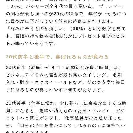
（34%）がシリーズ全年代で最も高い点。 ブランドへ
の関心が最も強いのが20代の特徴で、年代が上がるにつ
れ緩やかに下がっていく傾向の起点にあたります。
「好みに合うものが嬉しい」（39%）という数字を見て
も、普段の持ち物や会話のなかにプレゼント選びのヒン
トが眠っていそうです。
20代前半と後半で、喜ばれるものが変わる
20代前半（就職1〜3年目・新婚初期が多い時期）は、
ビジネスアイテムの需要が最も高いタイミング。 名刺
入れ・財布・ネクタイ・ベルトなど、朝の身支度で毎日
手に取るものが喜ばれやすい傾向があります。
20代後半（仕事に慣れ、少し暮らしに余裕が出てくる時
期）になると、趣味や消えもの（お酒・グルメ）、ガジ
ェットへと関心がシフト。 仕事道具がひと通り揃った
分、「自分の時間を豊かにしてくれるもの」に気持ちが
向きやすくなります。