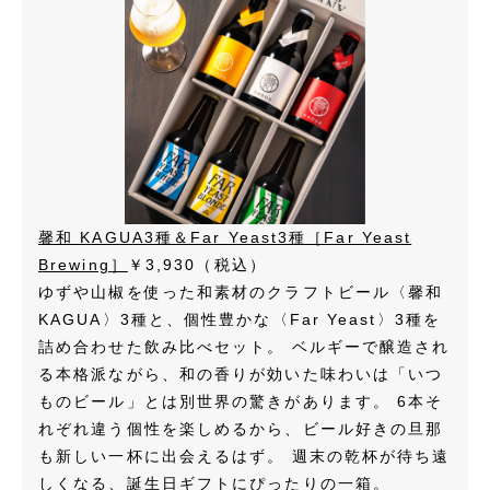
馨和 KAGUA3種＆Far Yeast3種［Far Yeast
Brewing］
￥3,930（税込）
ゆずや山椒を使った和素材のクラフトビール〈馨和
KAGUA〉3種と、個性豊かな〈Far Yeast〉3種を
詰め合わせた飲み比べセット。 ベルギーで醸造され
る本格派ながら、和の香りが効いた味わいは「いつ
ものビール」とは別世界の驚きがあります。 6本そ
れぞれ違う個性を楽しめるから、ビール好きの旦那
も新しい一杯に出会えるはず。 週末の乾杯が待ち遠
しくなる、誕生日ギフトにぴったりの一箱。