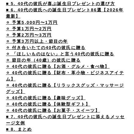
■ 5. 40代の彼氏が喜ぶ誕生日プレゼントの選び方
■ 6. 40代の彼氏への誕生日プレゼント86選【2026年
最新】
⚪︎ 予算5,000円〜1万円
⚪︎ 予算1万円〜2万円
⚪︎ 予算2万円〜3万円
⚪︎ 予算3万円以上・節目の年
⚪︎ 付き合いたての40代の彼氏に贈る
⚪︎ 「ほしいものはない」と言う40代の彼氏に贈る
⚪︎ 節目の年（40歳）の彼氏に贈る
⚪︎ 40代の彼氏に贈る【お酒・グルメ・食べ物】
⚪︎ 40代の彼氏に贈る【財布・革小物・ビジネスアイテ
ム】
⚪︎ 40代の彼氏に贈る【リラックスグッズ・マッサージ
グッズ】
⚪︎ 40代の彼氏に贈る【趣味グッズ】
⚪︎ 40代の彼氏に贈る【体験型ギフト】
⚪︎ 40代の彼氏に贈る【お菓子・スイーツ】
■ 7. 40代の彼氏への誕生日プレゼントに添えるメッセ
ージ文例
■ 8. まとめ