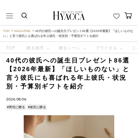
THE GIFT SHOP HYACCA （ヒャッカ） ｜HYACCA
TOP
MAGAZINE
40代の彼氏への誕生日プレゼント86選【2026年最新】「ほしいものな
い」と言う彼氏にも喜ばれる年上彼氏・状況別・予算別ギフトを紹介
TOP
贈る相手
贈るシーン
ブライダル
ニ
40代の彼氏への誕生日プレゼント86選
【2026年最新】「ほしいものない」と
言う彼氏にも喜ばれる年上彼氏・状況
別・予算別ギフトを紹介
2026.08.06
#男性に贈る
#彼氏に贈る