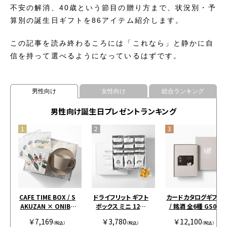
不安の解消、40歳という節目の贈り方まで、状況別・予
算別の誕生日ギフトを86アイテム紹介します。
この記事を読み終わるころには「これなら」と静かに自
信を持って選べるようになっているはずです。
男性向け
女性向け
総合ランキング
男性向け誕生日プレゼントランキング
CAFE TIME BOX / S
ドライフリット ギフト
カードカタログギフト
AKUZAN × ONIBU
ボックス ミニ 12個
/ 銘酒 全6種 GS03
S COFFEE / SINGLE
［アンドザフリット］
￥7,169
￥3,780
￥12,100
グレージュ
（税込）
（税込）
（税込）