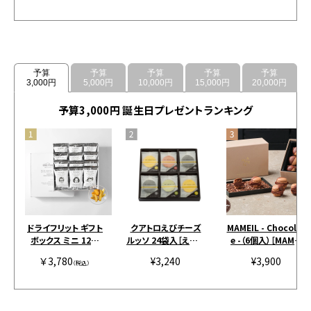
予算
予算
予算
予算
予算
3,000円
5,000円
10,000円
15,000円
20,000円
予算3,000円 誕生日プレゼントランキング
ドライフリット ギフト
クアトロえびチーズ
MAMEIL - Chocolat
ボックス ミニ 12個
ルッソ 24袋入［えびと
e -（6個入）［MAMEI
［アンドザフリット］
チーズの専門店SHIM
L］
￥3,780
¥3,240
¥3,900
（税込）
AHIDE］