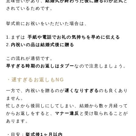
意味合いがあり、
結婚式が終わった後に贈るのが正式
と
されているためです。
挙式前にお祝いをいただいた場合は、
1.まずは
手紙や電話でお礼の気持ちを早めに伝える
2.
内祝いの品は結婚式後に贈る
この流れが適切です。
早すぎる時期のお返しはタブー
なので注意しましょう。
・遅すぎるお返しもNG
一方で、内祝いを贈るのが
遅くなりすぎる
のも良くあり
ません。
忙しさから後回しにしてしまい、結婚から数ヶ月経って
からお返しをすると、
マナー違反
と受け取られることが
あります。
・目安：
挙式後1ヶ月以内