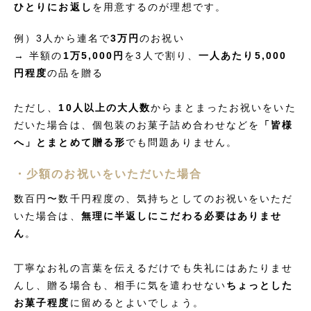
ひとりにお返し
を用意するのが理想です。
例）3人から連名で
3万円
のお祝い
→ 半額の
1万5,000円
を3人で割り、
一人あたり5,000
円程度
の品を贈る
ただし、
10人以上の大人数
からまとまったお祝いをいた
だいた場合は、個包装のお菓子詰め合わせなどを
「皆様
へ」とまとめて贈る形
でも問題ありません。
・少額のお祝いをいただいた場合
数百円〜数千円程度の、気持ちとしてのお祝いをいただ
いた場合は、
無理に半返しにこだわる必要はありませ
ん
。
丁寧なお礼の言葉を伝えるだけでも失礼にはあたりませ
んし、贈る場合も、相手に気を遣わせない
ちょっとした
お菓子程度
に留めるとよいでしょう。