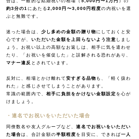
合は、一般的な結婚祝いの相場（
5,000円〜1万円
）の
約3分の1
にあたる
2,000円〜3,000円程度
の内祝いを選
ぶと無難です。
迷った場合は、
少し多めの金額の贈り物
にしておくと安
心ですが、
いただいた金額を上回らないよう注意
しまし
ょう。お祝い以上の高額なお返しは、相手に気を遣わせ
たり、「お祝いを催促した」と誤解される恐れがあり、
マナー違反
とされています。
反対に、相場とかけ離れて
安すぎる品物
も、「軽く扱わ
れた」と感じさせてしまうことがあります。
常識の範囲内で、
相手に負担をかけない金額設定
を心が
けましょう。
・連名でお祝いをいただいた場合
同僚数名や友人グループなど、
連名でお祝いをいただい
た場合
は、合計金額の
半額程度
を目安に、できれば
一人