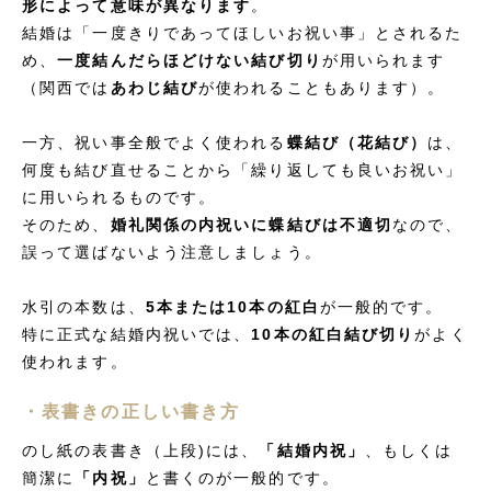
形によって意味が異なります
。
結婚は「一度きりであってほしいお祝い事」とされるた
め、
一度結んだらほどけない結び切り
が用いられます
（関西では
あわじ結び
が使われることもあります）。
一方、祝い事全般でよく使われる
蝶結び（花結び）
は、
何度も結び直せることから「繰り返しても良いお祝い」
に用いられるものです。
そのため、
婚礼関係の内祝いに蝶結びは不適切
なので、
誤って選ばないよう注意しましょう。
水引の本数は、
5本または10本の紅白
が一般的です。
特に正式な結婚内祝いでは、
10本の紅白結び切り
がよく
使われます。
・表書きの正しい書き方
のし紙の表書き（上段)には、
「結婚内祝」
、もしくは
簡潔に
「内祝」
と書くのが一般的です。