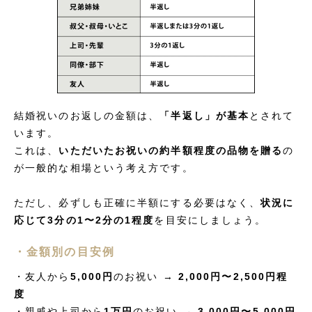
結婚祝いのお返しの金額は、
「半返し」が基本
とされて
います。
これは、
いただいたお祝いの約半額程度の品物を贈る
の
が一般的な相場という考え方です。
ただし、必ずしも正確に半額にする必要はなく、
状況に
応じて3分の1〜2分の1程度
を目安にしましょう。
・金額別の目安例
・友人から
5,000円
のお祝い →
2,000円〜2,500円程
度
・親戚や上司から
1万円
のお祝い →
3,000円〜5,000円