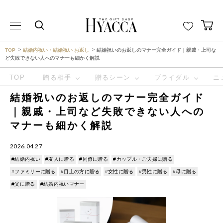
THE GIFT SHOP HYACCA （ヒャッカ） ｜HYACCA
TOP
結婚内祝い・結婚祝い お返し
結婚祝いのお返しのマナー完全ガイド｜親戚・上司な
ど失敗できない人へのマナーも細かく解説
TOP
贈る相手
贈るシーン
ブライダル
ニ
結婚祝いのお返しのマナー完全ガイド
｜親戚・上司など失敗できない人への
マナーも細かく解説
2026.04.27
#結婚内祝い
#友人に贈る
#同僚に贈る
#カップル・ご夫婦に贈る
#ファミリーに贈る
#目上の方に贈る
#女性に贈る
#男性に贈る
#母に贈る
#父に贈る
#結婚内祝いマナー