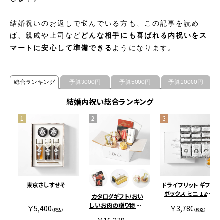
結婚祝いのお返しで悩んでいる方も、この記事を読め
ば、親戚や上司など
どんな相手にも喜ばれる内祝いをス
マートに安心して準備できる
ようになります。
総合ランキング
予算3000円
予算5000円
予算10000円
結婚内祝い総合ランキング
東京さしすせそ
ドライフリット ギフト
ボックス ミニ 12個
カタログギフト/おい
［アンドザフリット］
しいお肉の贈り物 全2
￥5,400
￥3,780
（税込）
（税込）
種+カステラ+鯛出汁
￥10,278