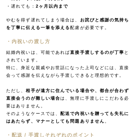
・遅れても：
2ヶ月以内まで
やむを得ず遅れてしまう場合は、
お詫びと感謝の気持ち
を丁寧に伝える一筆を添える
配慮が必要です。
・内祝いの渡し方
結婚内祝いは、可能であれば
直接手渡しするのが丁寧
と
されています。
特に、身近な親戚やお世話になった上司などには、直接
会って感謝を伝えながら手渡しできると理想的です。
ただし、
相手が遠方に住んでいる場合や、都合が合わず
直接会うのが難しい場合
は、無理に手渡しにこだわる必
要はありません。
そのようなケースでは、
配送で内祝いを贈っても失礼に
はあたらず、マナーとしても問題ありません
。
・配送 / 手渡しそれぞれのポイント