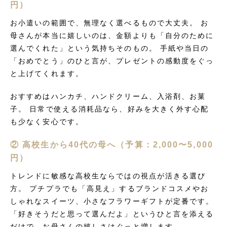
円）
お小遣いの範囲で、無理なく選べるもので大丈夫。 お
母さんが本当に嬉しいのは、金額よりも「自分のために
選んでくれた」という気持ちそのもの。 手紙や当日の
「おめでとう」のひと言が、プレゼントの感動度をぐっ
と上げてくれます。
おすすめはハンカチ、ハンドクリーム、入浴剤、お菓
子。 日常で使える消耗品なら、好みを大きく外す心配
も少なく安心です。
② 高校生から40代の母へ（予算：2,000〜5,000
円）
トレンドに敏感な高校生ならではの視点が活きる選び
方。 プチプラでも「高見え」するブランドコスメやお
しゃれなスイーツ、小さなフラワーギフトが定番です。
「好きそうだと思って選んだよ」というひと言を添える
だけで、お母さんの嬉しさはぐっと増します。