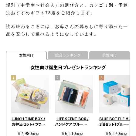
場別（中学生〜社会人）の選び方と、カテゴリ別・予算
別おすすめギフト78選をご紹介します。
読み終わるころには、お母さんの暮らしに寄り添った一
品を安心して選べるようになっています。
女性向け
総合ランキング
男性向け
女性向け誕生日プレゼントランキング
LUNCH TIME BOX /
LIFE SCENT BOX /
BLUE BOTTLE MUG
お弁当セット+つつみ
ハンドケア ブルー＆ピ
2個セット［ブルーボト
+お茶アソート イエロ
ンク
ルコーヒー］
￥7,980
￥6,110
￥5,170
ー
（税込）
（税込）
（税込）