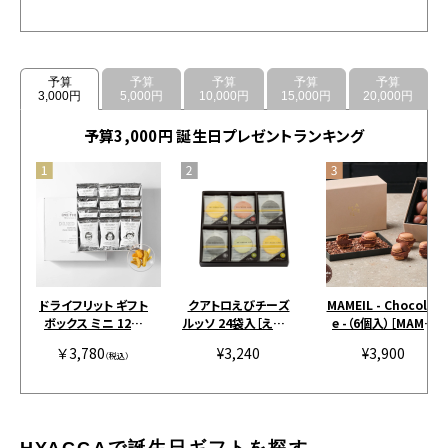
予算
予算
予算
予算
予算
3,000円
5,000円
10,000円
15,000円
20,000円
予算3,000円 誕生日プレゼントランキング
ドライフリット ギフト
クアトロえびチーズ
MAMEIL - Chocolat
ボックス ミニ 12個
ルッソ 24袋入［えびと
e -（6個入）［MAMEI
［アンドザフリット］
チーズの専門店SHIM
L］
￥3,780
¥3,240
¥3,900
（税込）
AHIDE］