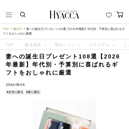
THE GIFT SHOP HYACCA （ヒャッカ） ｜HYACCA
TOP
誕生日
妻への誕生日プレゼント108選【2026年最新】年代別・予算別に喜ばれるギ
フトをおしゃれに厳選
TOP
贈る相手
贈るシーン
ブライダル
ニ
妻への誕生日プレゼント108選【2026
年最新】年代別・予算別に喜ばれるギ
フトをおしゃれに厳選
2026.08.04
#女性に贈る
#妻に贈る