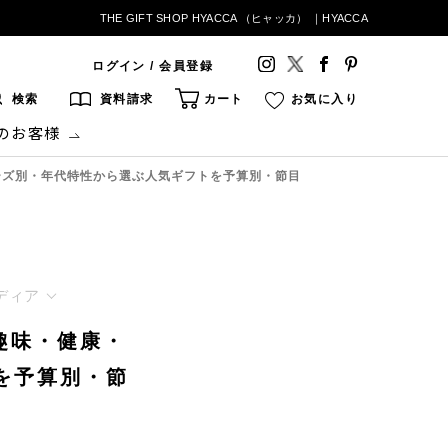
THE GIFT SHOP HYACCA （ヒャッカ） ｜HYACCA
ログイン / 会員登録
検索
資料請求
カート
お気に入り
のお客様
ニーズ別・年代特性から選ぶ人気ギフトを予算別・節目
ディア
無趣味・健康・
を予算別・節