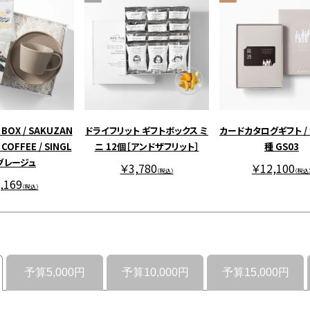
 BOX / SAKUZAN
ドライフリット ギフトボックス ミ
カードカタログギフト / 
COFFEE / SINGL
ニ 12個［アンドザフリット］
種 GS03
 グレージュ
￥3,780
￥12,100
（税込）
（税込
,169
（税込）
予算5,000円
予算10,000円
予算15,000円