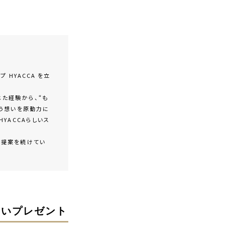
 HYACCA を立
た経験から、“も
いう想いを原動力に
YACCAらしいス
な提案を続けてい
しいプレゼント