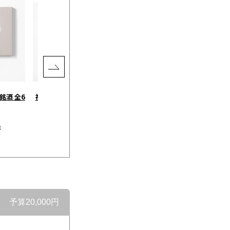
銘酒 全6
神戸ポークハム＆ソーセージ 5
CAFE TIME BOX / ステンレス
種セット［ニック］
タンブラー+コーヒー チャコー
ル
￥5,677
）
（税込）
￥7,130
（税込）
予算20,000円