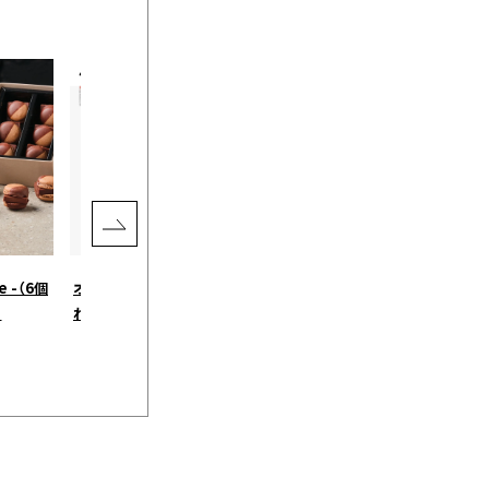
e -（6個
オリジナルのチロルチョコが作
kuoca HAND CREAM［クオカ］
］
れる 45個セット ミルク［DECO
WILD PEACH［クオカ］
チョコ］
￥2,700
（税込）
¥3,985