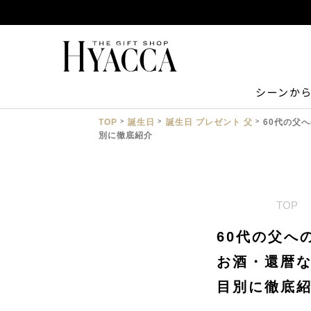
シーンか
TOP
誕生日
誕生日 プレゼント 父
60代の父
別に徹底紹介
TOP
60代の父へ
お酒・還暦
目別に徹底