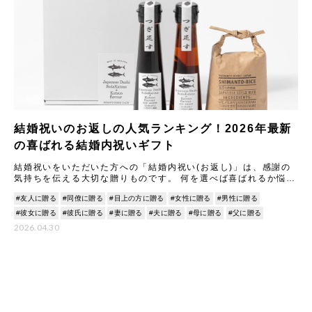
結婚祝いのお返しの人気ランキング！2026年最新
の喜ばれる結婚内祝いギフト
結婚祝いをいただいた方への「結婚内祝い(お返し)」は、感謝の
気持ちを伝える大切な贈りものです。 何を選べば喜ばれるか悩む
ことも多いですが、2026年最新のトレンドや人気アイテムを知
#友人に贈る
#同僚に贈る
#目上の方に贈る
#女性に贈る
#男性に贈る
#彼女に贈る
#彼氏に贈る
#妻に贈る
#夫に贈る
#母に贈る
#父に贈る
2026.04.30