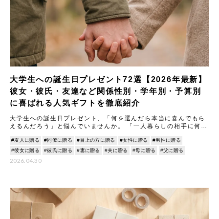
大学生への誕生日プレゼント72選【2026年最新】
彼女・彼氏・友達など関係性別・学年別・予算別
に喜ばれる人気ギフトを徹底紹介
大学生への誕生日プレゼント、「何を選んだら本当に喜んでもら
えるんだろう」と悩んでいませんか。 「一人暮らしの相手に何が
嬉しいのかわからない」「好みがはっきりしてきて、外したらど
#友人に贈る
#同僚に贈る
#目上の方に贈る
#女性に贈る
#男性に贈る
うし
#彼女に贈る
#彼氏に贈る
#妻に贈る
#夫に贈る
#母に贈る
#父に贈る
2026.04.30