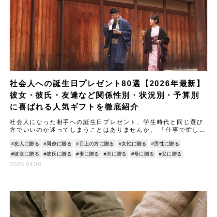
社会人への誕生日プレゼント80選【2026年最新】
彼女・彼氏・友達など関係性別・状況別・予算別
に喜ばれる人気ギフトを徹底紹介
社会人になった相手への誕生日プレゼント、学生時代と同じ選び
方でいいのか迷ってしまうことはありませんか。 「仕事で忙しい
相手に、どんなものを贈ったら心から喜んでもらえるんだろう」
#友人に贈る
#同僚に贈る
#目上の方に贈る
#女性に贈る
#男性に贈る
「な
#彼女に贈る
#彼氏に贈る
#妻に贈る
#夫に贈る
#母に贈る
#父に贈る
2026.04.30