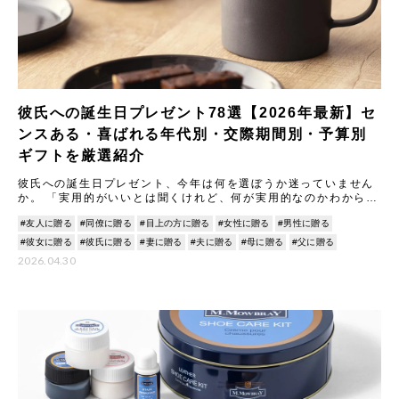
彼氏への誕生日プレゼント78選【2026年最新】セ
ンスある・喜ばれる年代別・交際期間別・予算別
ギフトを厳選紹介
彼氏への誕生日プレゼント、今年は何を選ぼうか迷っていません
か。 「実用的がいいとは聞くけれど、何が実用的なのかわからな
い」「センスが合わなかったらどうしよう」…そんな気持ちは、
#友人に贈る
#同僚に贈る
#目上の方に贈る
#女性に贈る
#男性に贈る
多く
#彼女に贈る
#彼氏に贈る
#妻に贈る
#夫に贈る
#母に贈る
#父に贈る
2026.04.30