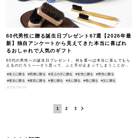
60代男性に贈る誕生日プレゼント67選【2026年最
新】独自アンケートから見えてきた本当に喜ばれ
るおしゃれで人気のギフト
60代の男性への誕生日プレゼント。何を選べば本当に喜んでもら
えるのだろう——そう思って、ふと手が止まってしまうことがあ
りませんか。 現役で働いている方と、定年後にゆったりと過ごし
#友人に贈る
#同僚に贈る
#目上の方に贈る
#女性に贈る
#男性に贈る
て
#彼女に贈る
#彼氏に贈る
#妻に贈る
#夫に贈る
#母に贈る
#父に贈る
2026.04.30
1
2
3