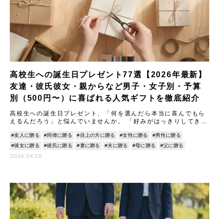
高校生への誕生日プレゼント77選【2026年最新】
友達・彼氏彼女・親からなど男子・女子別・予算
別（500円〜）に喜ばれる人気ギフトを徹底紹介
高校生への誕生日プレゼント、「何を選んだら本当に喜んでもら
えるんだろう」と悩んでいませんか。 「好みがはっきりしてきた
相手に外さないものを贈りたい」「友達同士で気を遣わせない予
#友人に贈る
#同僚に贈る
#目上の方に贈る
#女性に贈る
#男性に贈る
算っ
#彼女に贈る
#彼氏に贈る
#妻に贈る
#夫に贈る
#母に贈る
#父に贈る
2026.04.30