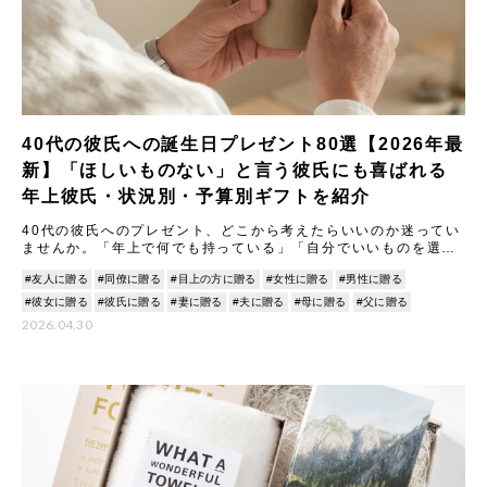
40代の彼氏への誕生日プレゼント80選【2026年最
新】「ほしいものない」と言う彼氏にも喜ばれる
年上彼氏・状況別・予算別ギフトを紹介
40代の彼氏へのプレゼント、どこから考えたらいいのか迷ってい
ませんか。「年上で何でも持っている」「自分でいいものを選べ
る人に何を贈ればいいのかわからない」…そんな声が、20代・30
#友人に贈る
#同僚に贈る
#目上の方に贈る
#女性に贈る
#男性に贈る
#彼女に贈る
#彼氏に贈る
#妻に贈る
#夫に贈る
#母に贈る
#父に贈る
2026.04.30