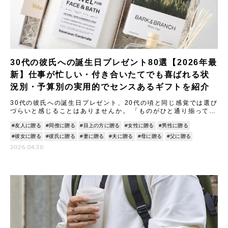
30代の彼氏への誕生日プレゼント80選【2026年最
新】仕事が忙しい・付き合いたてでも喜ばれる状
況別・予算別の実用的でセンスあるギフトを紹介
30代の彼氏への誕生日プレゼント、20代の頃と同じ感覚では選び
づらいと感じることはありませんか。 「ものがひと通り揃ってい
そう」「何を贈っても持っているかも」「喜んでもらえるか不安
#友人に贈る
#同僚に贈る
#目上の方に贈る
#女性に贈る
#男性に贈る
#彼女に贈る
#彼氏に贈る
#妻に贈る
#夫に贈る
#母に贈る
#父に贈る
2026.04.30