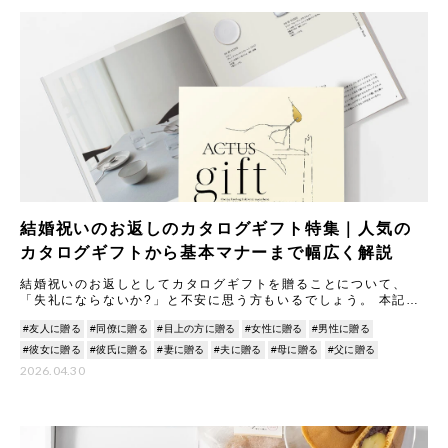
結婚祝いのお返しのカタログギフト特集｜人気の
カタログギフトから基本マナーまで幅広く解説
結婚祝いのお返しとしてカタログギフトを贈ることについて、
「失礼にならないか?」と不安に思う方もいるでしょう。 本記事
では、カタログギフトのメリットやマナーについて丁寧に解説し
#友人に贈る
#同僚に贈る
#目上の方に贈る
#女性に贈る
#男性に贈る
ます。
#彼女に贈る
#彼氏に贈る
#妻に贈る
#夫に贈る
#母に贈る
#父に贈る
2026.04.30