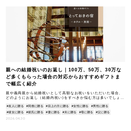
親への結婚祝いのお返し｜100万、50万、30万な
ど多くもらった場合の対応からおすすめギフトま
で幅広く紹介
親や義両親から結婚祝いとして高額なお祝いをいただいた場合、
どのようにお返し（結婚内祝い)をすべきか悩む方は多いでしょ
う。 本記事では、結婚祝いのお返しに関する基本マナーから、
#友人に贈る
#同僚に贈る
#目上の方に贈る
#女性に贈る
#男性に贈る
100
#彼女に贈る
#彼氏に贈る
#妻に贈る
#夫に贈る
#母に贈る
#父に贈る
2026.04.30