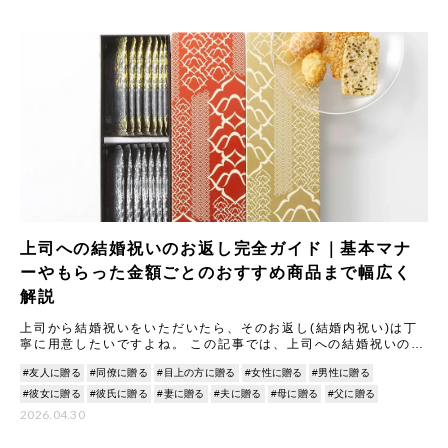
上司への結婚祝いのお返し完全ガイド｜基本マナ
ーやもらった金額ごとのおすすめ商品まで幅広く
解説
上司から結婚祝いをいただいたら、そのお返し(結婚内祝い)は丁
寧に用意したいですよね。 この記事では、上司への結婚祝いのお
返しに関する基本マナーから、もらった金額別の相場と喜ばれる
#友人に贈る
#同僚に贈る
#目上の方に贈る
#女性に贈る
#男性に贈る
ギ
#彼女に贈る
#彼氏に贈る
#妻に贈る
#夫に贈る
#母に贈る
#父に贈る
2026.04.30