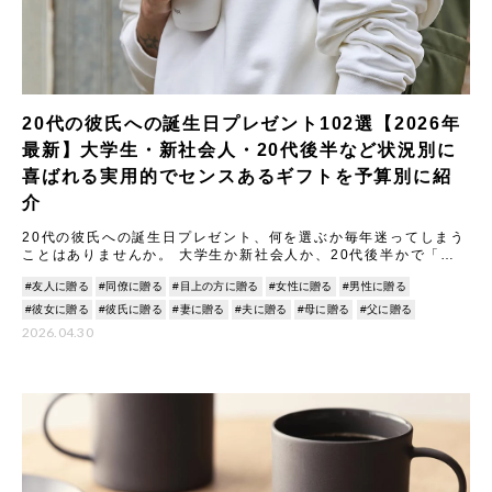
20代の彼氏への誕生日プレゼント102選【2026年
最新】大学生・新社会人・20代後半など状況別に
喜ばれる実用的でセンスあるギフトを予算別に紹
介
20代の彼氏への誕生日プレゼント、何を選ぶか毎年迷ってしまう
ことはありませんか。 大学生か新社会人か、20代後半かで「刺
さるもの」が大きく変わるうえ、付き合いたてなら「重いと思わ
#友人に贈る
#同僚に贈る
#目上の方に贈る
#女性に贈る
#男性に贈る
れ
#彼女に贈る
#彼氏に贈る
#妻に贈る
#夫に贈る
#母に贈る
#父に贈る
2026.04.30