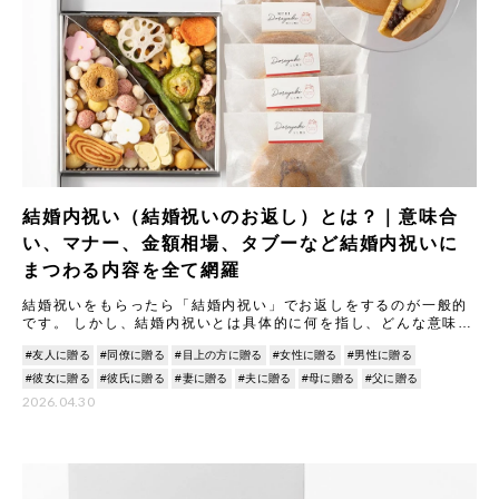
結婚内祝い（結婚祝いのお返し）とは？｜意味合
い、マナー、金額相場、タブーなど結婚内祝いに
まつわる内容を全て網羅
結婚祝いをもらったら「結婚内祝い」でお返しをするのが一般的
です。 しかし、結婚内祝いとは具体的に何を指し、どんな意味や
マナーがあるのでしょうか。 本記事では結婚内祝いの意味合いや
#友人に贈る
#同僚に贈る
#目上の方に贈る
#女性に贈る
#男性に贈る
由
#彼女に贈る
#彼氏に贈る
#妻に贈る
#夫に贈る
#母に贈る
#父に贈る
2026.04.30