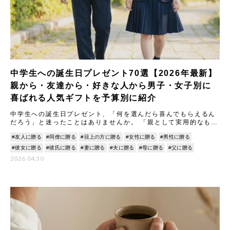
中学生への誕生日プレゼント70選【2026年最新】
親から・友達から・好きな人から男子・女子別に
喜ばれる人気ギフトを予算別に紹介
中学生への誕生日プレゼント、「何を選んだら喜んでもらえるん
だろう」と迷ったことはありませんか。 「親として実用的なもの
を贈りたいけれど本人の好みがわからない」「友達へのプレゼン
#友人に贈る
#同僚に贈る
#目上の方に贈る
#女性に贈る
#男性に贈る
ト、
#彼女に贈る
#彼氏に贈る
#妻に贈る
#夫に贈る
#母に贈る
#父に贈る
2026.04.30