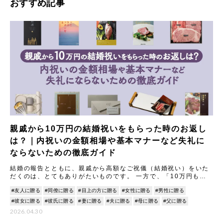
おすすめ記事
親戚から10万円の結婚祝いをもらった時のお返し
は？｜内祝いの金額相場や基本マナーなど失礼に
ならないための徹底ガイド
結婚の報告とともに、親戚から高額なご祝儀（結婚祝い）をいた
だくのは、とてもありがたいものです。 一方で、「10万円もの
結婚祝いをいただいた場合、内祝い（お返し）はどうすれば失礼
#友人に贈る
#同僚に贈る
#目上の方に贈る
#女性に贈る
#男性に贈る
にな
#彼女に贈る
#彼氏に贈る
#妻に贈る
#夫に贈る
#母に贈る
#父に贈る
2026.04.30