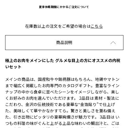
夏季休暇期間にかかるご注文について
在庫数以上の注文をご希望の場合は
こちら
商品説明
極上のお肉をメインにした グルメな目上の方にオススメの内祝
いセット
メインの商品は、国産和牛や銘柄豚はもちろん、地鶏やマトン
まで幅広く掲載したお肉専門のカタログギフト。豊富なライン
ナップの中から食卓に並べたシーンをイメージしながら、楽し
くお好みのお肉を選んでいただけます。 2品目は 素材・製法に
こだわり、金沢の伝統技術である豪華な‟金箔貼り”で仕上げ
た、美味しくて華やかなかすてら。驚きと美しさを兼ね備え
た、引き出物にピッタリの豪華絢爛さが魅力です。 3品目は い
つもの料理の味がぐんと上がる上品な味わいの鯛出汁と、ごは