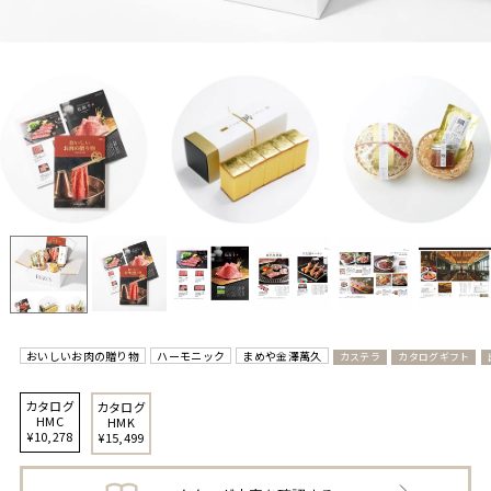
おいしいお肉の贈り物
ハーモニック
まめや金澤萬久
カステラ
カタログギフト
カタログ
カタログ
HMC
HMK
¥10,278
¥15,499