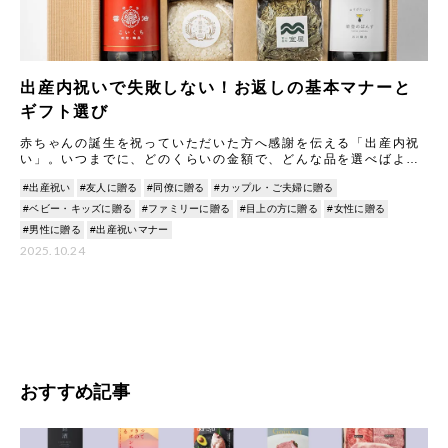
出産内祝いで失敗しない！お返しの基本マナーと
ギフト選び
赤ちゃんの誕生を祝っていただいた方へ感謝を伝える「出産内祝
い」。いつまでに、どのくらいの金額で、どんな品を選べばよい
か…と迷うことも多いですよね。 基本マナーは、お祝い
#出産祝い
#友人に贈る
#同僚に贈る
#カップル・ご夫婦に贈る
#ベビー・キッズに贈る
#ファミリーに贈る
#目上の方に贈る
#女性に贈る
#男性に贈る
#出産祝いマナー
2025.10.24
おすすめ記事