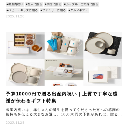
と思ってもらいたい」。そんな方に向けて、HYACCAのバイヤー
#出産内祝い
#友人に贈る
#同僚に贈る
#カップル・ご夫婦に贈る
#ベビー・キッズに贈る
#ファミリーに贈る
#グルメギフト
2025.11.20
予算10000円で贈る出産内祝い｜上質で丁寧な感
謝が伝わるギフト特集
出産内祝いは、赤ちゃんの誕生を祝ってくださった方への感謝の
気持ちを伝える大切なお返し。10,000円の予算があれば、贈る相
手に合わせて質や見栄えにもこだわった“しっかりしたお返し”
2025.11.28