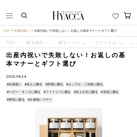
THE GIFT SHOP HYACCA （ヒャッカ） ｜HYACCA
TOP
出産内祝い
出産内祝いで失敗しない！お返しの基本マナーとギフト選び
TOP
贈る相手
贈るシーン
ブライダル
ニ
出産内祝いで失敗しない！お返しの基
本マナーとギフト選び
2026.04.24
#出産祝い
#友人に贈る
#同僚に贈る
#カップル・ご夫婦に贈る
#ベビー・キッズに贈る
#ファミリーに贈る
#目上の方に贈る
#女性に贈る
#男性に贈る
#出産祝いマナー