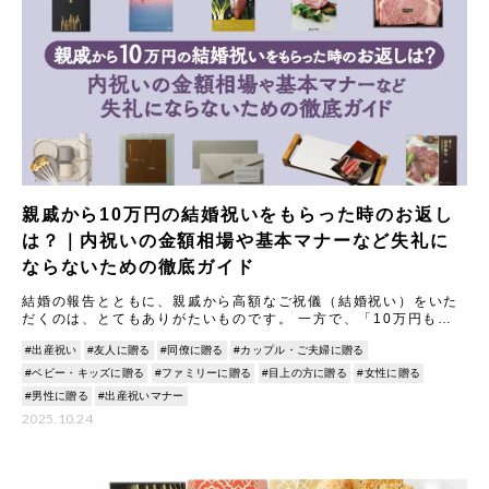
親戚から10万円の結婚祝いをもらった時のお返し
は？｜内祝いの金額相場や基本マナーなど失礼に
ならないための徹底ガイド
結婚の報告とともに、親戚から高額なご祝儀（結婚祝い）をいた
だくのは、とてもありがたいものです。 一方で、「10万円もの
結婚祝いをいただいた場合、内祝い（お返し）はどうすれば失礼
#出産祝い
#友人に贈る
#同僚に贈る
#カップル・ご夫婦に贈る
にな
#ベビー・キッズに贈る
#ファミリーに贈る
#目上の方に贈る
#女性に贈る
#男性に贈る
#出産祝いマナー
2025.10.24