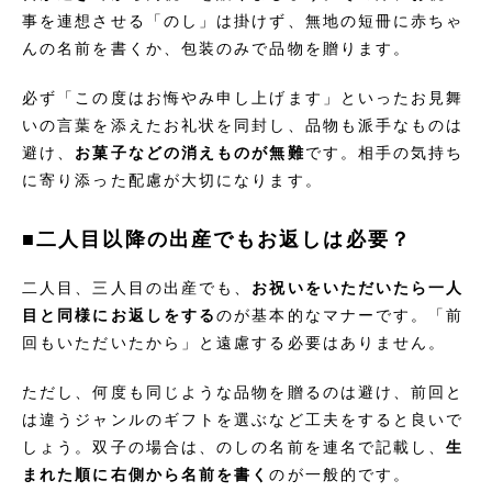
事を連想させる「のし」は掛けず、無地の短冊に赤ちゃ
んの名前を書くか、包装のみで品物を贈ります。
必ず「この度はお悔やみ申し上げます」といったお見舞
いの言葉を添えたお礼状を同封し、品物も派手なものは
避け、
お菓子などの消えものが無難
です。相手の気持ち
に寄り添った配慮が大切になります。
■二人目以降の出産でもお返しは必要？
二人目、三人目の出産でも、
お祝いをいただいたら一人
目と同様にお返しをする
のが基本的なマナーです。「前
回もいただいたから」と遠慮する必要はありません。
ただし、何度も同じような品物を贈るのは避け、前回と
は違うジャンルのギフトを選ぶなど工夫をすると良いで
しょう。双子の場合は、のしの名前を連名で記載し、
生
まれた順に右側から名前を書く
のが一般的です。