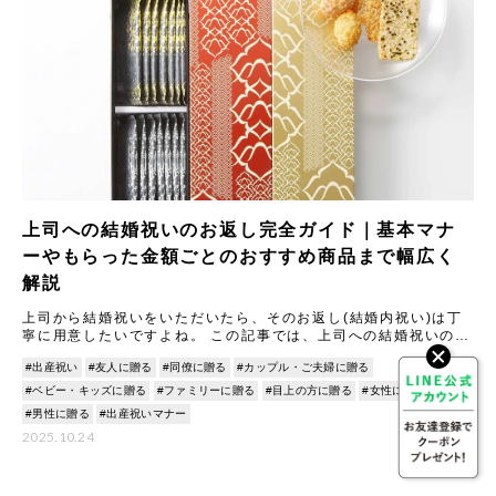
上司への結婚祝いのお返し完全ガイド｜基本マナ
ーやもらった金額ごとのおすすめ商品まで幅広く
解説
上司から結婚祝いをいただいたら、そのお返し(結婚内祝い)は丁
寧に用意したいですよね。 この記事では、上司への結婚祝いのお
返しに関する基本マナーから、もらった金額別の相場と喜ばれる
#出産祝い
#友人に贈る
#同僚に贈る
#カップル・ご夫婦に贈る
ギ
#ベビー・キッズに贈る
#ファミリーに贈る
#目上の方に贈る
#女性に贈る
#男性に贈る
#出産祝いマナー
2025.10.24