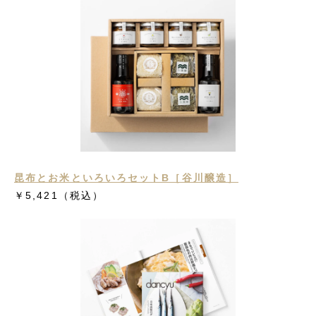
昆布とお米といろいろセットB［谷川醸造］
￥5,421（税込）