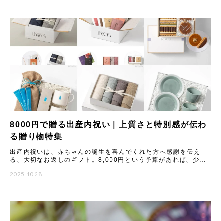
8000円で贈る出産内祝い｜上質さと特別感が伝わ
る贈り物特集
出産内祝いは、赤ちゃんの誕生を喜んでくれた方へ感謝を伝え
る、大切なお返しのギフト。8,000円という予算があれば、少し
贅沢で上質なアイテムを選ぶことができ、「丁寧なお返し」とし
2025.10.28
てし