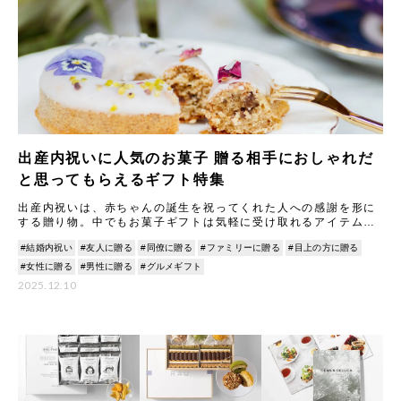
出産内祝いに人気のお菓子 贈る相手におしゃれだ
と思ってもらえるギフト特集
出産内祝いは、赤ちゃんの誕生を祝ってくれた人への感謝を形に
する贈り物。中でもお菓子ギフトは気軽に受け取れるアイテムと
して人気が高く、焼き菓子や和菓子、ジャムなど種類もさまざま
#結婚内祝い
#友人に贈る
#同僚に贈る
#ファミリーに贈る
#目上の方に贈る
です。
#女性に贈る
#男性に贈る
#グルメギフト
2025.12.10