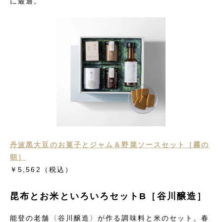
に最適。
丹波黒大豆のお菓子とジャム＆野菜ソースセット［霧の
朝］
￥5,562
（税込）
昆布とお米といろいろセットB［谷川醸造］
能登の老舗〈谷川醸造〉が作る調味料と米のセット。春