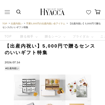
THE GIFT SHOP HYACCA （ヒャッカ） ｜HYACCA
TOP
出産内祝い
予算5,000円の出産内祝い全アイテム
【出産内祝い】5,000円で贈る
センスのいいギフト特集
TOP
贈る相手
贈るシーン
ブライダル
ニ
【出産内祝い】5,000円で贈るセンス
のいいギフト特集
2026.07.16
#出産内祝い