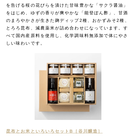
を告げる桜の花びらを漬けた甘味豊かな「サクラ醤油」
をはじめ、ゆずの香りが爽やかな「能登ぽん酢」、甘酒
のまろやかさが生きた麹ディップ2種、おかずみそ2種、
とろろ昆布、減農薬米が詰め合わせになっています。す
べて国内産原料を使用し、化学調味料無添加で体にやさ
しい味わいです。
昆布とお米といろいろセットB［谷川醸造］