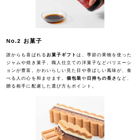
No.2 お菓子
誰からも喜ばれる
お菓子ギフト
は、季節の果物を使った
ジャムや焼き菓子、職人仕立ての洋菓子などバリエーシ
ョンが豊富。かわいらしい見た目や香ばしい風味が、食
べる人の心を和ませます。
個包装
や
日持ちの長さ
など、
贈る相手に配慮した選び方もポイント。