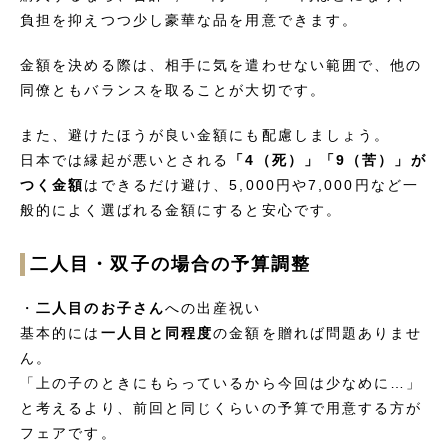
負担を抑えつつ少し豪華な品を用意できます。
金額を決める際は、相手に気を遣わせない範囲で、他の
同僚ともバランスを取ることが大切です。
また、避けたほうが良い金額にも配慮しましょう。
日本では縁起が悪いとされる
「4（死）」「9（苦）」が
つく金額
はできるだけ避け、5,000円や7,000円など一
般的によく選ばれる金額にすると安心です。
二人目・双子の場合の予算調整
・
二人目のお子さん
への出産祝い
基本的には
一人目と同程度
の金額を贈れば問題ありませ
ん。
「上の子のときにもらっているから今回は少なめに…」
と考えるより、前回と同じくらいの予算で用意する方が
フェアです。