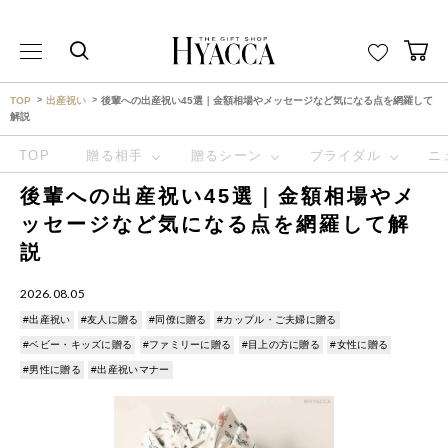
THE GIFT SHOP HYACCA （ヒャッカ） ｜HYACCA
TOP
出産祝い
後輩への出産祝い45選｜金額相場やメッセージなど気になる点を網羅して
解説
TOP
贈る相手
贈るシーン
ブライダル
ニ
後輩への出産祝い45選｜金額相場やメ
ッセージなど気になる点を網羅して解
説
2026.08.05
#出産祝い
#友人に贈る
#同僚に贈る
#カップル・ご夫婦に贈る
#ベビー・キッズに贈る
#ファミリーに贈る
#目上の方に贈る
#女性に贈る
#男性に贈る
#出産祝いマナー