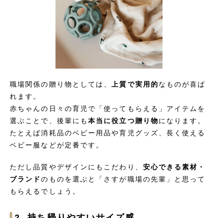
職場関係の贈り物としては、
上質で実用的
なものが喜ば
れます。
赤ちゃんの日々の育児で「使ってもらえる」アイテムを
選ぶことで、後輩にも
本当に役立つ贈り物
になります。
たとえば消耗品のベビー用品や育児グッズ、長く使える
ベビー服などが定番です。
ただし品質やデザインにもこだわり、
安心できる素材・
ブランド
のものを選ぶと「さすが職場の先輩」と思って
もらえるでしょう。
2. 持ち帰りやすいサイズ感