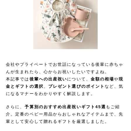
会社やプライベートでお世話になっている後輩に赤ちゃ
んが生まれたら、心からお祝いしたいですよね。
本記事では
後輩への出産祝い
について、
金額の相場
や
現
金とギフトの選択
、
プレゼント選びのポイント
など、気
になるマナーをわかりやすく解説します。
さらに、
予算別のおすすめ出産祝いギフト45選
もご紹
介。定番のベビー用品からおしゃれなアイテムまで、先
輩として安心して贈れるギフトを厳選しました。