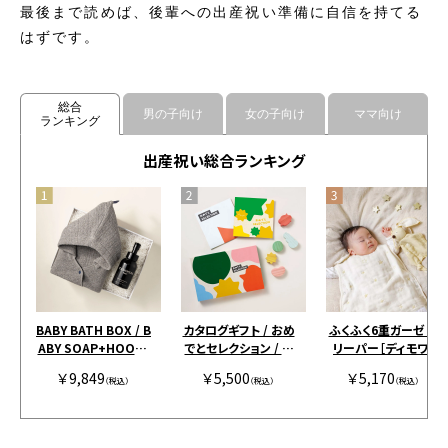
最後まで読めば、後輩への出産祝い準備に自信を持てる
はずです。
総合
男の子向け
女の子向け
ママ向け
ランキング
出産祝い総合ランキング
BABY BATH BOX / B
カタログギフト / おめ
ふくふく6重ガーゼ ス
ABY SOAP+HOODE
でとセレクション / ギ
リーパー［ディモワ］
D TOWEL グレー
フトセット / 全5種類
エクリュ［ディモワ］
￥9,849
￥5,500
￥5,170
（税込）
とことこ
（税込）
（税込）