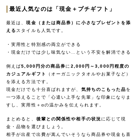
最近人気なのは「現金＋プチギフト」
最近は、
現金（または商品券）に小さなプレゼントを添
える
スタイルも人気です。
・実用性と特別感の両立ができる
・現金だけでは少し味気ない…という不安を解消できる
例えば
5,000円分の商品券
に
2,000円～3,000円程度の
カジュアルギフト
（オーガニックタオルやお菓子など）
を添える方法です。
現金だけでも十分喜ばれますが、
気持ちのこもった品
を
一つ添えることで「心遣い上手な先輩」な印象になりま
すし、実用性＋αの温かみを伝えられます。
まとめると、
後輩との関係性や相手の状況
に応じて現
金・品物を選びましょう。
相手が出産で出費が嵩んでいそうなら商品券や現金も喜