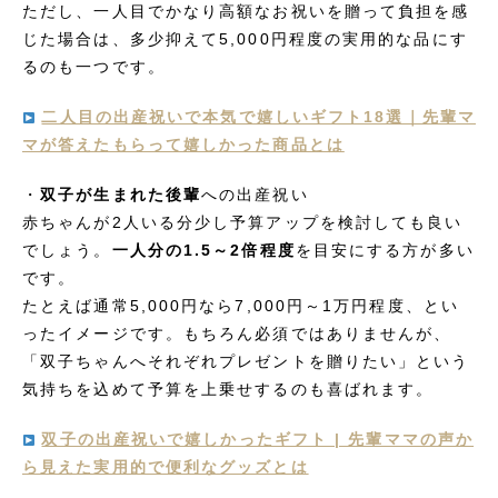
ただし、一人目でかなり高額なお祝いを贈って負担を感
じた場合は、多少抑えて5,000円程度の実用的な品にす
るのも一つです。
二人目の出産祝いで本気で嬉しいギフト18選｜先輩マ
マが答えたもらって嬉しかった商品とは
・
双子が生まれた後輩
への出産祝い
赤ちゃんが2人いる分少し予算アップを検討しても良い
でしょう。
一人分の1.5～2倍程度
を目安にする方が多い
です。
たとえば通常5,000円なら7,000円～1万円程度、とい
ったイメージです。もちろん必須ではありませんが、
「双子ちゃんへそれぞれプレゼントを贈りたい」という
気持ちを込めて予算を上乗せするのも喜ばれます。
双子の出産祝いで嬉しかったギフト | 先輩ママの声か
ら見えた実用的で便利なグッズとは