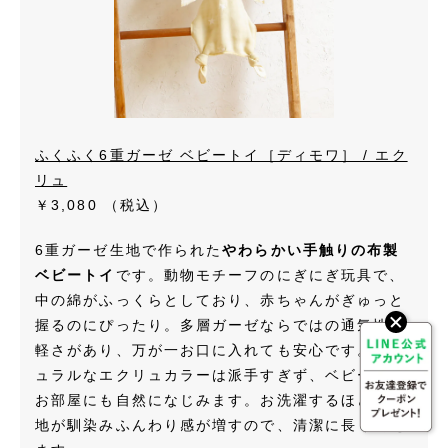
ふくふく6重ガーゼ ベビートイ［ディモワ］ / エク
リュ
￥3,080
（税込）
6重ガーゼ生地で作られた
やわらかい手触りの布製
ベビートイ
です。動物モチーフのにぎにぎ玩具で、
中の綿がふっくらとしており、赤ちゃんがぎゅっと
握るのにぴったり。多層ガーゼならではの通気性と
軽さがあり、万が一お口に入れても安心です。ナチ
ュラルなエクリュカラーは派手すぎず、ベビー服や
お部屋にも自然になじみます。お洗濯するほどに生
地が馴染みふんわり感が増すので、清潔に長く使え