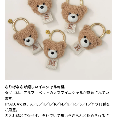
さりげなさが嬉しいイニシャル刺繍
タグには、アルファベットの大文字イニシャルが刺繍されてい
ます。
HYACCAでは、A／E／H／I／K／M／N／R／S／T／Y の11種を
ご用意。
名入れほど主張せず、それでいて想いをきちんと込められるさ