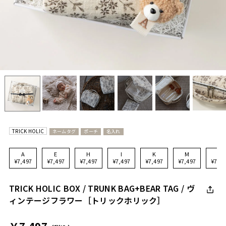
TRICK HOLIC
ネームタグ
ポーチ
名入れ
A
E
H
I
K
M
N
¥7,497
¥7,497
¥7,497
¥7,497
¥7,497
¥7,497
¥7,49
TRICK HOLIC BOX / TRUNK BAG+BEAR TAG / ヴ
ィンテージフラワー［トリックホリック］