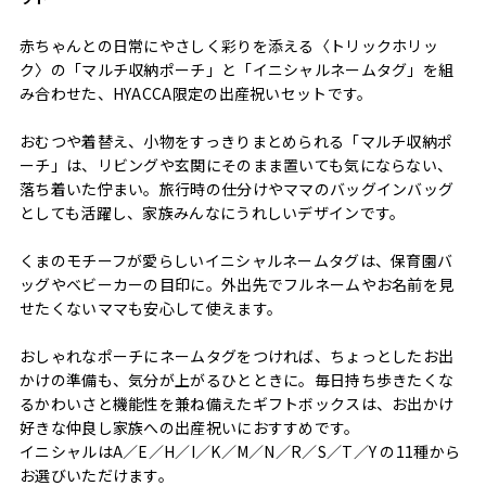
赤ちゃんとの日常にやさしく彩りを添える〈トリックホリッ
ク〉の「マルチ収納ポーチ」と「イニシャルネームタグ」を組
み合わせた、HYACCA限定の出産祝いセットです。
おむつや着替え、小物をすっきりまとめられる「マルチ収納ポ
ーチ」は、リビングや玄関にそのまま置いても気にならない、
落ち着いた佇まい。旅行時の仕分けやママのバッグインバッグ
としても活躍し、家族みんなにうれしいデザインです。
くまのモチーフが愛らしいイニシャルネームタグは、保育園バ
ッグやベビーカーの目印に。外出先でフルネームやお名前を見
せたくないママも安心して使えます。
おしゃれなポーチにネームタグをつければ、ちょっとしたお出
かけの準備も、気分が上がるひとときに。毎日持ち歩きたくな
るかわいさと機能性を兼ね備えたギフトボックスは、お出かけ
好きな仲良し家族への出産祝いにおすすめです。
イニシャルはA／E／H／I／K／M／N／R／S／T／Y の11種から
お選びいただけます。