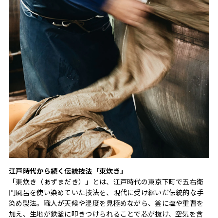
江戸時代から続く伝統技法「東炊き」
「東炊き（あずまだき）」とは、江戸時代の東京下町で五右衛
門風呂を使い染めていた技法を、現代に受け継いだ伝統的な手
染め製法。職人が天候や湿度を見極めながら、釜に塩や重曹を
加え、生地が鉄釜に叩きつけられることで芯が抜け、空気を含