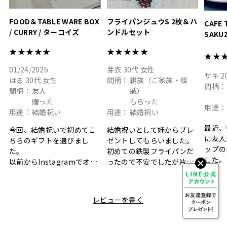
FOOD＆TABLE WARE BOX
フライパンジュウS 2枚＆ハ
CAFE 
/ CURRY / ターコイズ
ンドルセット
SAKU
ト
★★★★★
★★★★★
★★
01/24/2025
芽衣
30代
女性
サキ
2
はる
30代
女性
間柄：
親族（ご家族・親
間柄：
間柄：
友人
戚）
贈った
もらった
用途：
用途：
結婚祝い
用途：
結婚祝い
最近、
今回、結婚祝いで初めてこ
結婚祝いとして姉からプレ
に友人
ちらのギフトを選びまし
ゼントしてもらいました。
ップの
た。
初めての鉄製フライパンだ
した。
以前からInstagramでオシ
ったので不安でしたが片手
ボック
ャレなギフトセットだなと
で操作できて使い勝手が良
て、カ
目にしており、先日入籍し
く、調理後にそのままお皿
しい説
た友人にぴったりなカラー
として食卓に出せるのも便
レビューを書く
も親切
と大好きなカレーのセット
利です。洗い物も減って一
夫婦ふ
があったのでこちら購入さ
石二鳥です笑
ークが
せていただきました。
メッセージカードで姉から