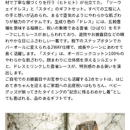
材で丁寧な服づくりを行う〈ヒトヒト〉が仕立てた、「ツーウ
ェイドレス」と「スタイ」のギフトセット。すべての工程に人
の手と想いが込められ、まるで空気のようにやわらかな肌ざわ
りが魅力のアイテムです。生成り色の「ドレス」には、五穀豊
穣を意味する稲穂と、祝いの象徴である雲雀（ひばり）をモチ
ーフにしたレースがあしらわれており、退院やお披露目などの晴
れやかな日にふさわしい一着です。股下のスナップボタンでカ
バーオールに変えられる2WAY仕様で、成長やシーンにあわせて
長く活躍します。「スタイ」は、オーガニックコットン100％の
やわらかな肌ざわり。顔まわりに立体感を添えるシルエット
と、ドレスとリンクした雲雀レースが、特別感のある装いを演
出します。
ご自宅でのお披露目やお宮参りにも活躍する2点セットは、はじ
めて赤ちゃんを迎えるご家庭への出産祝いはもちろん、ベビー
グッズが揃ってきたタイミングの“記念に残るおめかし着”とし
ても喜ばれる、品のあるギフトです。