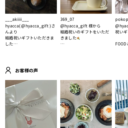
___akiiii___
369_07
pokop
hyacca( @hyacca_gift )さ
@hyacca_gift 様から
@hya
んより
結婚祝いのギフトをいただ
祝いギ
結婚祝いギフトいただきま
きました
した
FOOD
.
シンプルで朝のパンタイム
/ 9°/
MOHEIM CUP BOX / サンド
にぴったり
ホワイト＆ブラック
柔らかい手触りで使い心地
白無垢
.
も◎
に入り
お客様の声
おうちカフェもお洒落にな
って嬉しい𖠚 ⡱
素敵なギフトを
真っ白
.
ありがとうございました
いいの
#hyacca #結婚祝い
#hyacca #結婚祝い
#結婚祝
#お祝い #プレゼント
淡色女
結婚祝
色イン