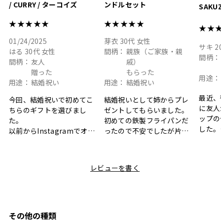
/ CURRY / ターコイズ
ンドルセット
SAKU
ト
★★★★★
★★★★★
★★
01/24/2025
芽衣
30代
女性
サキ
2
はる
30代
女性
間柄：
親族（ご家族・親
間柄：
間柄：
友人
戚）
贈った
もらった
用途：
用途：
結婚祝い
用途：
結婚祝い
最近、
今回、結婚祝いで初めてこ
結婚祝いとして姉からプレ
に友人
ちらのギフトを選びまし
ゼントしてもらいました。
ップの
た。
初めての鉄製フライパンだ
した。
以前からInstagramでオシ
ったので不安でしたが片手
ボック
ャレなギフトセットだなと
で操作できて使い勝手が良
て、カ
目にしており、先日入籍し
く、調理後にそのままお皿
しい説
た友人にぴったりなカラー
として食卓に出せるのも便
レビューを書く
も親切
と大好きなカレーのセット
利です。洗い物も減って一
夫婦ふ
があったのでこちら購入さ
石二鳥です笑
ークが
せていただきました。
メッセージカードで姉から
休憩時
友人に送った際、ご夫婦ど
のメッセージに少しうるっ
のが楽
ちらも大変気に入ったと写
ときてしまいました。姉の
その他の種類