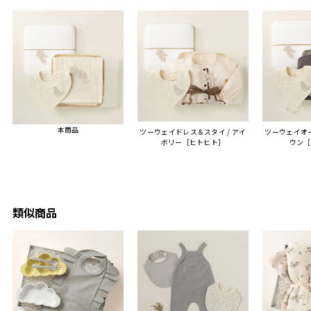
セット
真付きで喜びの連絡をもら
センスが光るプレゼント
ヒーも
った時は、HYACCAギフト
で、いい思い出になりまし
す。
を選んでよかったし他の友
た。
人にもお勧めしたいと感じ
ました。
また、こちら不注意でメー
ルアドレスを誤って入力し
登録してログインできなく
本商品
ツーウェイドレス＆スタイ / アイ
ツーウェイオー
困った際にも、迅速に回答
ボリー［ヒトヒト］
ウン［
連絡があり大変助かりまし
た。
ありがとうございます。
またぜひ利用させていただ
ければと思います。
類似商品