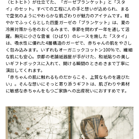
〈ヒトヒト〉が仕立てた、「ガーゼブランケット」と「スタ
イ」のセット。すべての工程に人の手と想いが込められ、まる
で空気のようにやわらかな肌ざわりが魅力のアイテムです。軽
やかでふっくらとした四重ガーゼの「ブランケット」は、夏の
冷房対策から冬のおくるみまで、季節を問わず一年を通して活
躍。胸元に小さな雲雀（ひばり）のレースを施した「スタイ」
は、吸水性に優れた4層構造のガーゼで、赤ちゃんの肌をやさし
く包み込みます。いずれもオーガニックコットン100％で、繊細
な肌にも安心。京都の老舗紙器屋が手がけた、和紙貼りの美し
いギフトボックスに入れて、開ける瞬間のときめきまで丁寧に
演出してくれます。
「赤ちゃんの肌に触れるものだからこそ、上質なものを選びた
い」。そんな想いにそっと寄り添うギフトは、肌ざわりや素材
に敏感な赤ちゃんをもつご家族への出産祝いにおすすめです。