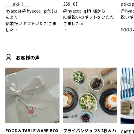
___akiiii___
369_07
pokop
hyacca( @hyacca_gift )さ
@hyacca_gift 様から
@hya
んより
結婚祝いのギフトをいただ
祝いギ
結婚祝いギフトいただきま
きました
した
FOOD
.
シンプルで朝のパンタイム
/ 9°/
MOHEIM CUP BOX / サンド
にぴったり
ホワイト＆ブラック
柔らかい手触りで使い心地
白無垢
.
も◎
に入り
お客様の声
おうちカフェもお洒落にな
って嬉しい𖠚 ⡱
素敵なギフトを
真っ白
.
ありがとうございました
いいの
#hyacca #結婚祝い
#hyacca #結婚祝い
#結婚祝
#お祝い #プレゼント
淡色女
結婚祝
色イン
FOOD＆TABLE WARE BOX
フライパンジュウS 2枚＆ハ
CAFE 