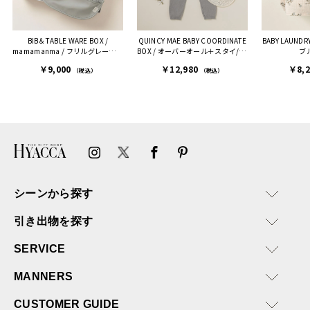
BIB＆TABLE WARE BOX /
QUINCY MAE BABY COORDINATE
BABY LAUNDRY
mamamanma / フリルグレー［デ
BOX / オーバーオール＋スタイ/ ラ
ブ
ィモワ］
イトグレー［クインシーメイ］
￥9,000
￥12,980
￥8,
（税込）
（税込）
シーンから探す
引き出物を探す
SERVICE
MANNERS
CUSTOMER GUIDE