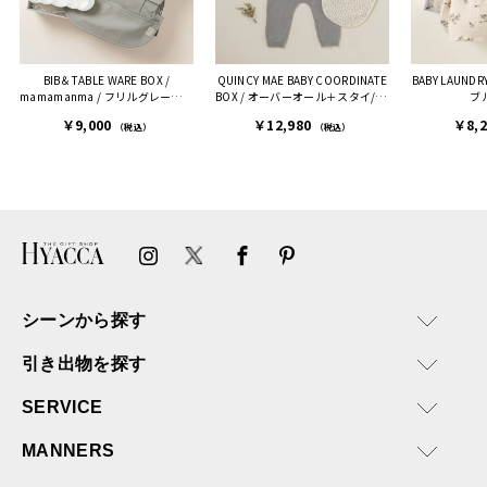
また、こちら不注意でメー
ルアドレスを誤って入力し
登録してログインできなく
BIB＆TABLE WARE BOX /
QUINCY MAE BABY COORDINATE
BABY LAUNDRY
困った際にも、迅速に回答
mamamanma / フリルグレー［デ
BOX / オーバーオール＋スタイ/ ラ
ブ
連絡があり大変助かりまし
ィモワ］
イトグレー［クインシーメイ］
￥9,000
￥12,980
￥8,
た。
（税込）
（税込）
ありがとうございます。
またぜひ利用させていただ
ければと思います。
シーンから探す
引き出物を探す
SERVICE
MANNERS