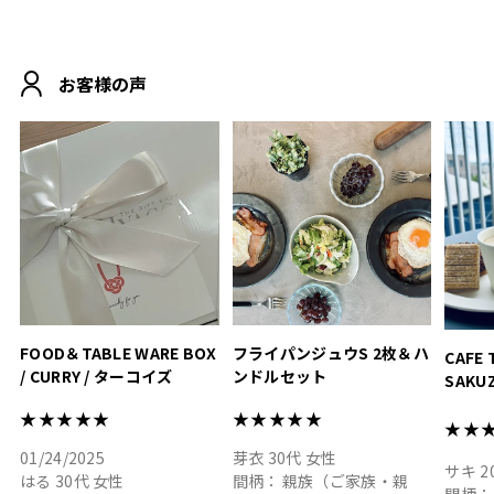
.
シンプルで朝のパンタイム
/ 9°/
MOHEIM CUP BOX / サンド
にぴったり
ホワイト＆ブラック
柔らかい手触りで使い心地
白無垢
.
も◎
に入り
お客様の声
おうちカフェもお洒落にな
って嬉しい𖠚 ⡱
素敵なギフトを
真っ白
.
ありがとうございました
いいの
#hyacca #結婚祝い
#hyacca #結婚祝い
#結婚祝
#お祝い #プレゼント
淡色女
結婚祝
色イン
FOOD＆TABLE WARE BOX
フライパンジュウS 2枚＆ハ
CAFE 
/ CURRY / ターコイズ
ンドルセット
SAKU
ト
★★★★★
★★★★★
★★
01/24/2025
芽衣
30代
女性
サキ
2
はる
30代
女性
間柄：
親族（ご家族・親