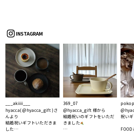
INSTAGRAM
___akiiii___
369_07
pokop
hyacca( @hyacca_gift )さ
@hyacca_gift 様から
@hya
んより
結婚祝いのギフトをいただ
祝いギ
結婚祝いギフトいただきま
きました
した
FOOD