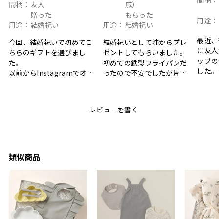
間柄：
間柄：
友人
戚）
贈った
もらった
用途：
用途：
結婚祝い
用途：
結婚祝い
最近、
今回、結婚祝いで初めてこ
結婚祝いとして姉からプレ
に友人
ちらのギフトを選びまし
ゼントしてもらいました。
ップの
た。
初めての鉄製フライパンだ
した。
以前からInstagramでオシ
ったので不安でしたが片手
ボック
ャレなギフトセットだなと
で操作できて使い勝手が良
て、カ
目にしており、先日入籍し
く、調理後にそのままお皿
しい説
た友人にぴったりなカラー
として食卓に出せるのも便
レビューを書く
も親切
と大好きなカレーのセット
利です。洗い物も減って一
夫婦ふ
があったのでこちら購入さ
石二鳥です笑
ークが
せていただきました。
メッセージカードで姉から
休憩時
友人に送った際、ご夫婦ど
のメッセージに少しうるっ
のが楽
ちらも大変気に入ったと写
ときてしまいました。姉の
類似商品
セット
真付きで喜びの連絡をもら
センスが光るプレゼント
ヒーも
った時は、HYACCAギフト
で、いい思い出になりまし
す。
を選んでよかったし他の友
た。
人にもお勧めしたいと感じ
ました。