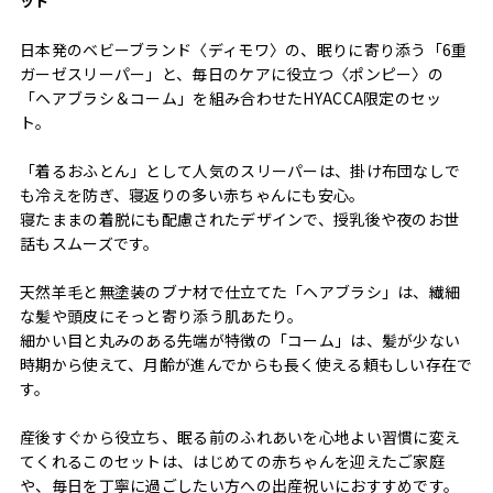
ット
日本発のベビーブランド〈ディモワ〉の、眠りに寄り添う「6重
ガーゼスリーパー」と、毎日のケアに役立つ〈ポンピー〉の
「ヘアブラシ＆コーム」を組み合わせたHYACCA限定のセッ
ト。
「着るおふとん」として人気のスリーパーは、掛け布団なしで
も冷えを防ぎ、寝返りの多い赤ちゃんにも安心。
寝たままの着脱にも配慮されたデザインで、授乳後や夜のお世
話もスムーズです。
天然羊毛と無塗装のブナ材で仕立てた「ヘアブラシ」は、繊細
な髪や頭皮にそっと寄り添う肌あたり。
細かい目と丸みのある先端が特徴の「コーム」は、髪が少ない
時期から使えて、月齢が進んでからも長く使える頼もしい存在で
す。
産後すぐから役立ち、眠る前のふれあいを心地よい習慣に変え
てくれるこのセットは、はじめての赤ちゃんを迎えたご家庭
や、毎日を丁寧に過ごしたい方への出産祝いにおすすめです。