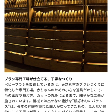
ブラシ専門工場が仕立てる、丁寧なつくり
ベビーブラシを製造しているのは、天然素材のブラシづくりに
特化した専門工場。赤ちゃんのための小さな道具だからこそ、
毛の密度や植え方、カットの丸みに至るまで、細やかな工夫が
施されています。機械では出せない絶妙な“肌ざわりのバラン
ス”は、長年の経験を重ねた職人が培ってきたもの。見えない部
分にこそ丁寧さが宿る、そんなものづくりの背景も、このブラ