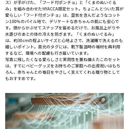
ス〉が手がけた、「フード付ポンチョ」と「くまのぬいぐる
み」を組み合わせたHYACCA限定セット。ちょこんとついた耳が
愛らしい「フード付ポンチョ」は、空気を含んだようなコット
ン100％のパイル地で、デリケートな赤ちゃんの肌にも安心で
す。頭からかぶせてスナップを留めるだけで、お風呂上がりや
水遊びのあとの体の冷えを防ぎます。「くまのぬいぐるみ」
は、約30cmの程よいサイズと心地よさで、洗濯機で洗えるのも
嬉しいポイント。首元のタグには、靴下製造時の端材を再利用
するなど、環境への配慮も行き届いています。
写真に残したくなる愛らしさと実用性を兼ね備えたこのセット
は、すでにベビーグッズをお持ちのご家庭への出産祝いはもち
ろん、赤ちゃんとの毎日をやさしく支えてくれる贈り物として
もおすすめです。