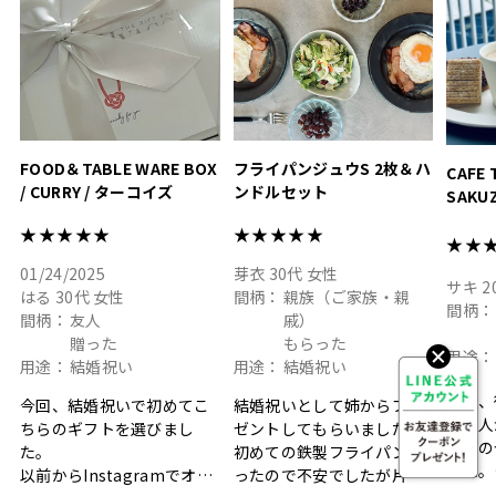
#hyacca #結婚祝い
#結婚祝
#お祝い #プレゼント
淡色女
結婚祝
色イン
FOOD＆TABLE WARE BOX
フライパンジュウS 2枚＆ハ
CAFE 
/ CURRY / ターコイズ
ンドルセット
SAKU
ト
★★★★★
★★★★★
★★
01/24/2025
芽衣
30代
女性
サキ
2
はる
30代
女性
間柄：
親族（ご家族・親
間柄：
間柄：
友人
戚）
贈った
もらった
用途：
用途：
結婚祝い
用途：
結婚祝い
最近、
今回、結婚祝いで初めてこ
結婚祝いとして姉からプレ
に友人
ちらのギフトを選びまし
ゼントしてもらいました。
ップの
た。
初めての鉄製フライパンだ
した。
以前からInstagramでオシ
ったので不安でしたが片手
ボック