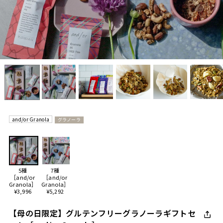
and/or Granola
グラノーラ
5種
7種
［and/or
［and/or
Granola］
Granola］
¥3,996
¥5,292
【母の日限定】グルテンフリーグラノーラギフトセ