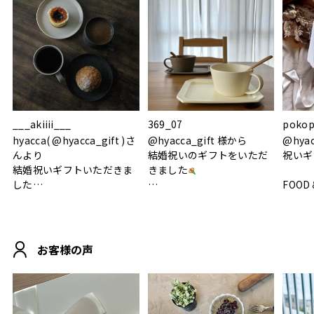
___akiiii___
369_07
pokop
hyacca( @hyacca_gift )さ
@hyacca_gift 様から
@hya
んより
結婚祝いのギフトをいただ
祝いギ
結婚祝いギフトいただきま
きました
した
FOOD
.
シンプルで朝のパンタイム
/ 9°/
MOHEIM CUP BOX / サンド
にぴったり
ホワイト＆ブラック
柔らかい手触りで使い心地
白無垢
.
も◎
に入り
お客様の声
おうちカフェもお洒落にな
って嬉しい𖠚 ⡱
素敵なギフトを
真っ白
.
ありがとうございました
いいの
#hyacca #結婚祝い