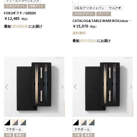
ソウ・エクスペリエンス
カタログギフト
体験ギフト
1616/アリタジャパン
ウルアオ
FOR2ギフト / GREEN
カタログギフト
プレート
￥12,485
（税込）
CATALOG&TABLE WARE BOX/uluao/パレスプレート160 2枚セット/全5種 ザグーアン
￥15,070
最短
8月19日(水)
にお届け
（税込）
送料無料
最短
8月11日(火)
にお届け
クチポール
クチポール
お箸
箸置き
お箸
箸置き