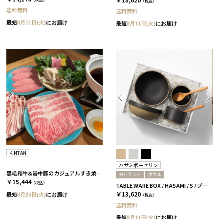
（税込）
送料無料
送料無料
最短
8月11日(火)
にお届け
最短
8月11日(火)
にお届け
KINTAN
ハサミポーセリン
黒毛和牛&岩中豚のカジュアルすき焼きセット［KINTAN］
カトラリー
ボウル
￥15,444
（税込）
TABLE WARE BOX / HASAMI / S / ブラック［ハサミポーセリン］
￥13,620
最短
8月25日(火)
にお届け
（税込）
送料無料
最短
8月11日(火)
にお届け