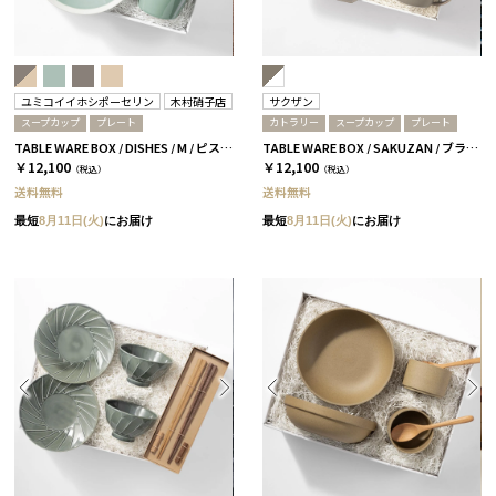
ユミコイイホシポーセリン
木村硝子店
サクザン
スープカップ
プレート
カトラリー
スープカップ
プレート
TABLE WARE BOX / DISHES / M / ピスタチオグリーン［イイホシユミコ×木村硝子店］
TABLE WARE BOX / SAKUZAN / ブラウン＆ホワイト
￥12,100
￥12,100
（税込）
（税込）
送料無料
送料無料
最短
8月11日(火)
にお届け
最短
8月11日(火)
にお届け