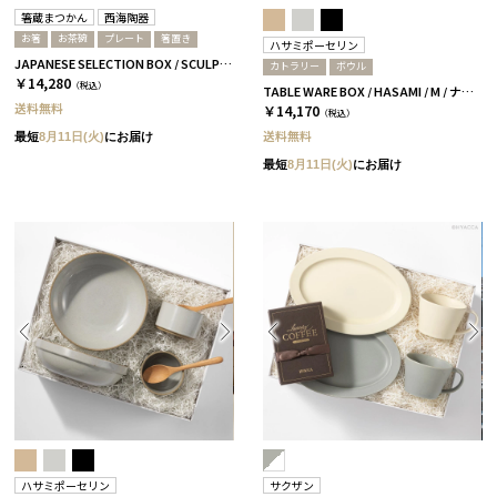
箸蔵まつかん
西海陶器
お箸
お茶碗
プレート
箸置き
ハサミポーセリン
JAPANESE SELECTION BOX / SCULPTURE / セージグリーン / さくら＆ウォルナット
カトラリー
ボウル
￥14,280
（税込）
TABLE WARE BOX / HASAMI / M / ナチュラル［ハサミポーセリン］
送料無料
￥14,170
（税込）
送料無料
最短
8月11日(火)
にお届け
最短
8月11日(火)
にお届け
ハサミポーセリン
サクザン