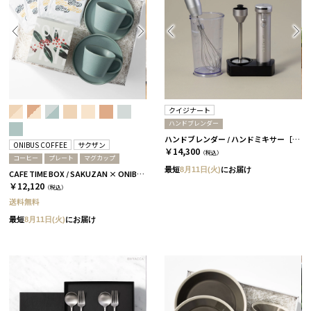
クイジナート
ハンドブレンダー
ハンドブレンダー / ハンドミキサー［クイジナート］
ONIBUS COFFEE
サクザン
￥14,300
（税込）
コーヒー
プレート
マグカップ
最短
8月11日(火)
にお届け
CAFE TIME BOX / SAKUZAN × ONIBUS COFFEE / アクアブルー
￥12,120
（税込）
送料無料
最短
8月11日(火)
にお届け