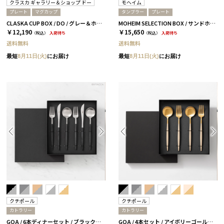
クラスカ ギャラリー＆ショップ ドー
モヘイム
プレート
マグカップ
タンブラー
プレート
CLASKA CUP BOX / DO / グレー＆ホワイト［クラスカ ギャラリー＆ショップ ドー］
MOHEIM SELECTION BOX / サンドホワイト＆ブラック
￥12,190
￥15,650
（税込）
入荷待ち
（税込）
入荷待ち
送料無料
送料無料
最短
8月11日(火)
にお届け
最短
8月11日(火)
にお届け
クチポール
クチポール
カトラリー
カトラリー
GOA / 6本ディナーセット / ブラックシルバー［クチポール］
GOA / 4本セット / アイボリーゴールド［クチポール］