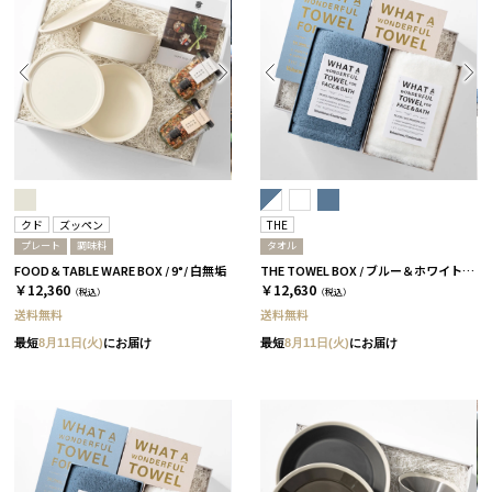
クド
ズッペン
THE
プレート
調味料
タオル
FOOD＆TABLE WARE BOX / 9°/ 白無垢
THE TOWEL BOX / ブルー＆ホワイト［THE］
￥12,360
￥12,630
（税込）
（税込）
送料無料
送料無料
最短
8月11日(火)
にお届け
最短
8月11日(火)
にお届け