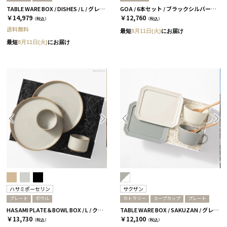
TABLE WARE BOX / DISHES / L / グレー＆ベージュ［イイホシユミコ×木村硝子店］
GOA / 6本セット / ブラックシルバー［クチポール］
￥14,979
￥12,760
（税込）
（税込）
送料無料
最短
8月11日(火)
にお届け
最短
8月11日(火)
にお届け
ハサミポーセリン
サクザン
プレート
ボウル
カトラリー
スープカップ
プレート
HASAMI PLATE＆BOWL BOX / L / クリア［ハサミポーセリン］
TABLE WARE BOX / SAKUZAN / グレー＆ホワイト
￥13,730
￥12,100
（税込）
（税込）