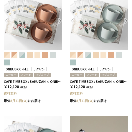
ONIBUS COFFEE
サクザン
ONIBUS COFFEE
サクザン
コーヒー
プレート
マグカップ
コーヒー
プレート
マグカップ
CAFE TIME BOX / SAKUZAN × ONIBUS COFFEE / テラコッタ
CAFE TIME BOX / SAKUZAN × ONIBUS COFFEE / スカイブルー
￥12,120
￥12,120
（税込）
（税込）
送料無料
送料無料
最短
8月11日(火)
にお届け
最短
8月11日(火)
にお届け