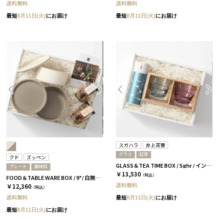
送料無料
送料無料
最短
8月11日(火)
にお届け
最短
8月11日(火)
にお届け
スガハラ
井上茶寮
グラス
紅茶
クド
ズッペン
GLASS＆TEA TIME BOX / Sghr / インディゴ＆ワインレッド
プレート
調味料
￥13,530
（税込）
FOOD＆TABLE WARE BOX / 9°/ 白無垢&茶大色
送料無料
￥12,360
（税込）
送料無料
最短
8月11日(火)
にお届け
最短
8月11日(火)
にお届け