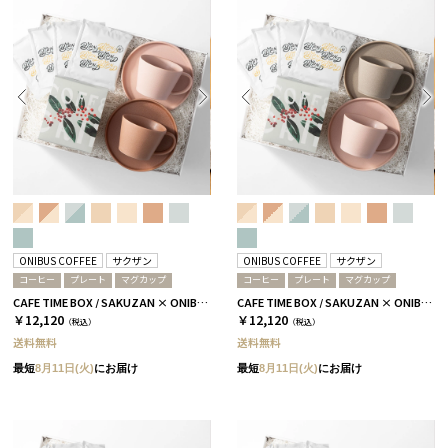
ONIBUS COFFEE
サクザン
ONIBUS COFFEE
サクザン
コーヒー
プレート
マグカップ
コーヒー
プレート
マグカップ
CAFE TIME BOX / SAKUZAN × ONIBUS COFFEE / テラコッタ＆コーラルベージュ
CAFE TIME BOX / SAKUZAN × ONIBUS COFFEE / グレージュ＆コーラルベージュ
￥12,120
￥12,120
（税込）
（税込）
送料無料
送料無料
最短
8月11日(火)
にお届け
最短
8月11日(火)
にお届け