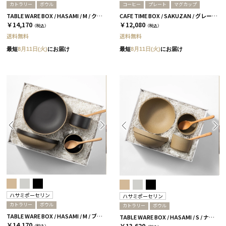
カトラリー
ボウル
コーヒー
プレート
マグカップ
TABLE WARE BOX / HASAMI / M / クリア［ハサミポーセリン］
CAFE TIME BOX / SAKUZAN / グレー＆ホワイト
￥14,170
￥12,080
（税込）
（税込）
送料無料
送料無料
最短
8月11日(火)
にお届け
最短
8月11日(火)
にお届け
ハサミポーセリン
ハサミポーセリン
カトラリー
ボウル
カトラリー
ボウル
TABLE WARE BOX / HASAMI / M / ブラック［ハサミポーセリン］
TABLE WARE BOX / HASAMI / S / ナチュラル［ハサミポーセリン］
￥14,170
￥13,620
（税込）