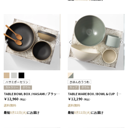
ハサミポーセリン
きほんのうつわ
カトラリー
ボウル
カップ
ボウル
TABLE BOWL BOX / HASAMI / ブラック［ハサミポーセリン］
TABLE WARE BOX / BOWL＆CUP［きほんのうつわ］
￥12,960
￥12,190
（税込）
（税込）
送料無料
送料無料
最短
8月11日(火)
にお届け
最短
8月11日(火)
にお届け