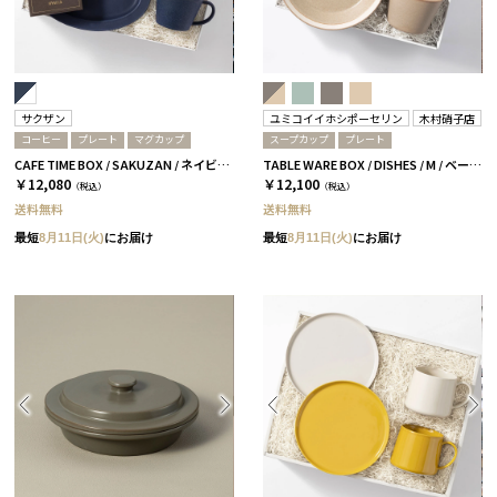
サクザン
ユミコイイホシポーセリン
木村硝子店
コーヒー
プレート
マグカップ
スープカップ
プレート
CAFE TIME BOX / SAKUZAN / ネイビー＆ホワイト
TABLE WARE BOX / DISHES / M / ベージュ［イイホシユミコ×木村硝子店］
￥12,080
￥12,100
（税込）
（税込）
送料無料
送料無料
最短
8月11日(火)
にお届け
最短
8月11日(火)
にお届け