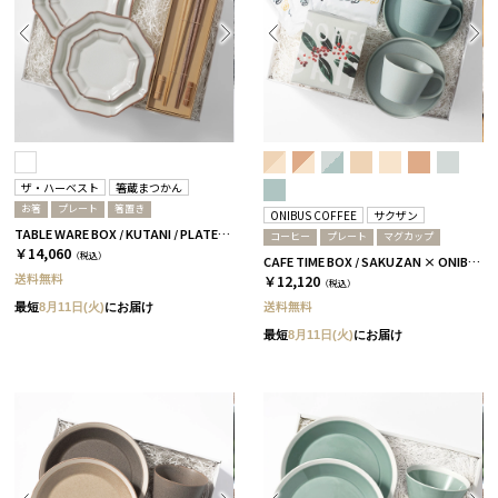
ザ・ハーベスト
箸蔵まつかん
お箸
プレート
箸置き
ONIBUS COFFEE
サクザン
TABLE WARE BOX / KUTANI / PLATE19 4枚セット
コーヒー
プレート
マグカップ
￥14,060
（税込）
CAFE TIME BOX / SAKUZAN × ONIBUS COFFEE / スカイブルー＆アクアブルー
送料無料
￥12,120
（税込）
送料無料
最短
8月11日(火)
にお届け
最短
8月11日(火)
にお届け