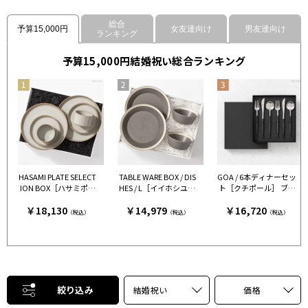
総合
予算15,000円
女友達向け
男友達向け
ランキング
予算15,000円結婚祝い総合ランキング
HASAMI PLATE SELECT
TABLE WARE BOX / DIS
GOA / 6本ディナーセッ
ION BOX［ハサミポー
HES / L［イイホシユミ
ト［クチポール］ ブラ
セリン］ クリア［ハサ
コ×木村硝子店］ グレ
ックシルバー［クチポ
￥18,130
￥14,979
￥16,720
ミポーセリン］
ー［イイホシユミコ×
ール］
（税込）
（税込）
（税込）
木村硝子店］
絞り込み
結婚祝い
価格