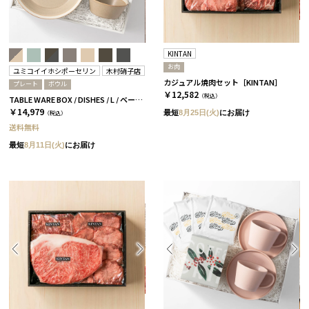
KINTAN
お肉
ユミコイイホシポーセリン
木村硝子店
カジュアル焼肉セット［KINTAN］
プレート
ボウル
￥12,582
（税込）
TABLE WARE BOX / DISHES / L / ベージュ［イイホシユミコ×木村硝子店］
￥14,979
最短
8月25日(火)
にお届け
（税込）
送料無料
最短
8月11日(火)
にお届け