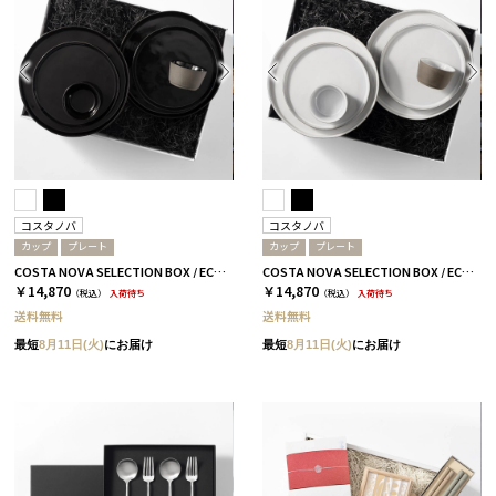
コスタノバ
コスタノバ
カップ
プレート
カップ
プレート
COSTA NOVA SELECTION BOX / ECOGRES / ブラック［コスタノバ］
COSTA NOVA SELECTION BOX / ECOGRES / ホワイト［コスタノバ］
￥14,870
￥14,870
（税込）
入荷待ち
（税込）
入荷待ち
送料無料
送料無料
最短
8月11日(火)
にお届け
最短
8月11日(火)
にお届け