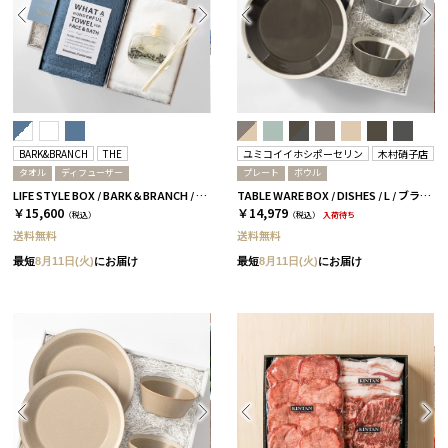
BARK&BRANCH
THE
ユミコイイホシポーセリン
木村硝子店
タオル
ディフューザー
プレート
ボウル
LIFE STYLE BOX / BARK＆BRANCH / DUO / ブルー＆ホワイト
TABLE WARE BOX / DISHES / L / ブラウン＆ダークグレー［イイホシユミコ×木村硝子店］
￥15,600
￥14,979
（税込）
（税込）
入荷待ち
送料無料
送料無料
最短
8月11日(火)
にお届け
最短
8月11日(火)
にお届け