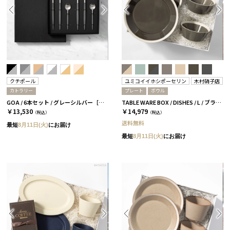
クチポール
ユミコイイホシポーセリン
木村硝子店
カトラリー
プレート
ボウル
GOA / 6本セット / グレーシルバー［クチポール］
TABLE WARE BOX / DISHES / L / ブラウン［イイホシユミコ×木村硝子店］
￥13,530
￥14,979
（税込）
（税込）
送料無料
最短
8月11日(火)
にお届け
最短
8月11日(火)
にお届け