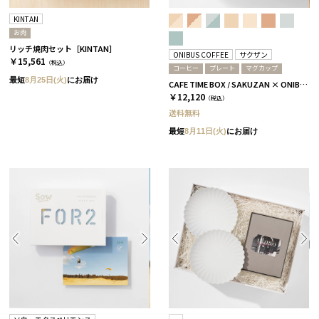
KINTAN
お肉
リッチ焼肉セット［KINTAN］
ONIBUS COFFEE
サクザン
￥15,561
（税込）
コーヒー
プレート
マグカップ
最短
8月25日(火)
にお届け
CAFE TIME BOX / SAKUZAN × ONIBUS COFFEE / コーラルベージュ
￥12,120
（税込）
送料無料
最短
8月11日(火)
にお届け