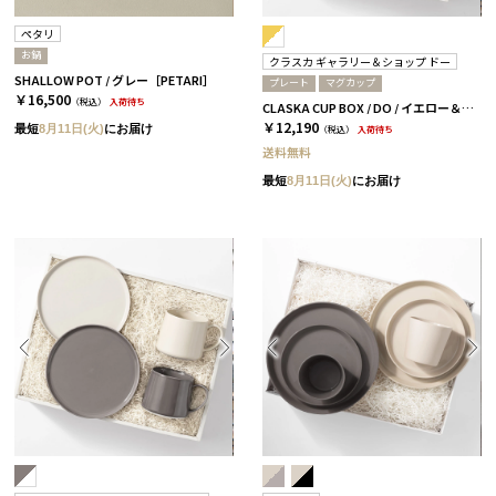
ペタリ
お鍋
クラスカ ギャラリー＆ショップ ドー
SHALLOW POT / グレー［PETARI］
プレート
マグカップ
￥16,500
（税込）
入荷待ち
CLASKA CUP BOX / DO / イエロー＆ホワイト［クラスカ ギャラリー＆ショップ ドー］
￥12,190
最短
8月11日(火)
にお届け
（税込）
入荷待ち
送料無料
最短
8月11日(火)
にお届け