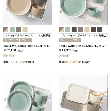
ユミコイイホシポーセリン
木村硝子店
ユミコイイホシポーセリン
木村硝子店
スープカップ
プレート
プレート
ボウル
TABLE WARE BOX / DISHES / M / グレー＆ベージュ［イイホシユミコ×木村硝子店］
TABLE WARE BOX / DISHES / L / ピスタチオグリーン［イイホシユミコ×木村硝子店］
￥12,100
￥14,979
（税込）
（税込）
送料無料
送料無料
最短
8月11日(火)
にお届け
最短
8月11日(火)
にお届け