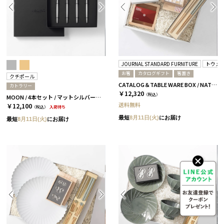
JOURNAL STANDARD FURNITURE
トウメ
お箸
カタログギフト
箸置き
クチポール
CATALOG＆TABLE WARE BOX / NATURAL / 浜色＆雲色 / 椿
カトラリー
￥12,320
（税込）
MOON / 4本セット / マットシルバー［クチポール］
送料無料
￥12,100
（税込）
入荷待ち
最短
8月11日(火)
にお届け
最短
8月11日(火)
にお届け