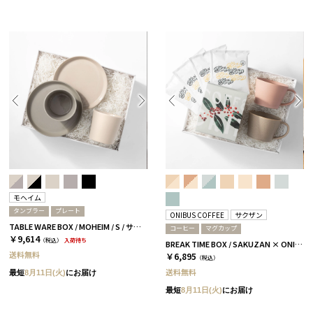
モヘイム
タンブラー
プレート
ONIBUS COFFEE
サクザン
TABLE WARE BOX / MOHEIM / S / サンドホワイト＆グレー
コーヒー
マグカップ
￥9,614
（税込）
入荷待ち
BREAK TIME BOX / SAKUZAN × ONIBUS COFFEE グレージュ＆コーラルベージュ
送料無料
￥6,895
（税込）
送料無料
最短
8月11日(火)
にお届け
最短
8月11日(火)
にお届け