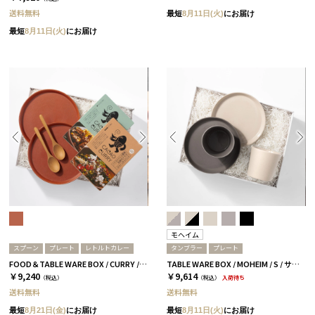
送料無料
最短
8月11日(火)
にお届け
最短
8月11日(火)
にお届け
モヘイム
スプーン
プレート
レトルトカレー
タンブラー
プレート
FOOD＆TABLE WARE BOX / CURRY / ブラッドオレンジ
TABLE WARE BOX / MOHEIM / S / サンドホワイト＆ブラック
￥9,240
￥9,614
（税込）
（税込）
入荷待ち
送料無料
送料無料
最短
8月21日(金)
にお届け
最短
8月11日(火)
にお届け