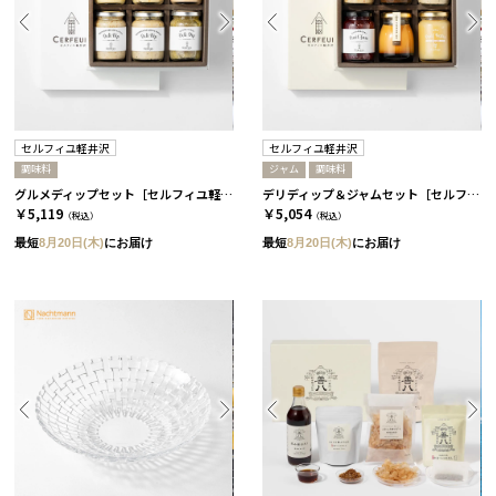
セルフィユ軽井沢
セルフィユ軽井沢
調味料
ジャム
調味料
グルメディップセット［セルフィユ軽井沢］
デリディップ＆ジャムセット［セルフィユ軽井沢］
￥5,119
￥5,054
（税込）
（税込）
最短
8月20日(木)
にお届け
最短
8月20日(木)
にお届け