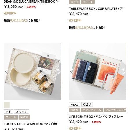
DEAN & DELUCA BREAK TIME BOX / 全2種［ディーン＆デルーカ］ コーヒー
カップ
プレート
￥8,060
（税込）
入荷待ち
TABLE WARE BOX / CUP＆PLATE / アイボリー［きほんのうつわ］
送料無料
￥8,470
（税込）
送料無料
最短
8月11日(火)
にお届け
最短
8月11日(火)
にお届け
kuoca
OLSIA
タオル
ハンドクリーム
フレグランスタグ
クド
ズッペン
LIFE SCENT BOX / ハンドケア+フレグランス / ブルー＆ピンク
プレート
調味料
￥8,420
（税込）
入荷待ち
FOOD＆TABLE WARE BOX / 9° / 白無垢 / ズッペン
送料無料
￥7,920
（税込）