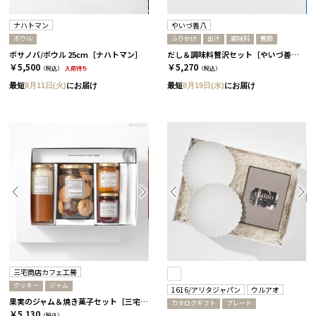
ナハトマン
やいづ善八
ボウル
ふりかけ
出汁
調味料
鰹節
ボサノバ/ボウル 25cm［ナハトマン］
だし＆調味料贅沢セット［やいづ善八］
￥5,500
￥5,270
（税込）
入荷待ち
（税込）
最短
8月11日(火)
にお届け
最短
8月19日(水)
にお届け
三宅商店カフェ工房
クッキー
ジャム
1616/アリタジャパン
ウルアオ
果実のジャム＆焼き菓子セット［三宅商店カフェ工房］
カタログギフト
プレート
￥5,130
（税込）