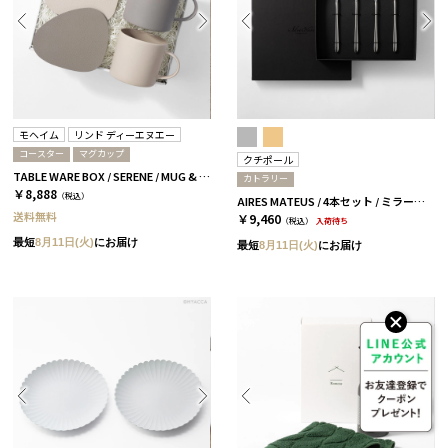
モヘイム
リンド ディーエヌエー
コースター
マグカップ
クチポール
TABLE WARE BOX / SERENE / MUG & COASTER
カトラリー
￥8,888
（税込）
AIRES MATEUS / 4本セット / ミラーシルバー［クチポール］
送料無料
￥9,460
（税込）
入荷待ち
最短
8月11日(火)
にお届け
最短
8月11日(火)
にお届け