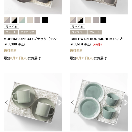
モヘイム
モヘイム
プレート
マグカップ
タンブラー
プレート
MOHEIM CUP BOX / ブラック［モヘイム］
TABLE WARE BOX / MOHEIM / S / ブラック
￥9,900
￥9,614
（税込）
（税込）
入荷待ち
送料無料
送料無料
最短
8月11日(火)
にお届け
最短
8月11日(火)
にお届け