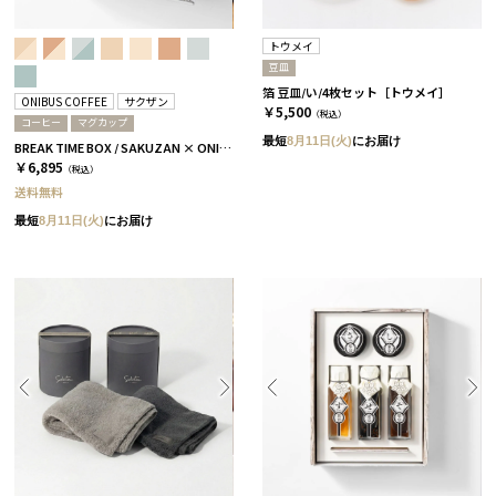
トウメイ
豆皿
箔 豆皿/い/4枚セット［トウメイ］
ONIBUS COFFEE
サクザン
￥5,500
（税込）
コーヒー
マグカップ
最短
8月11日(火)
にお届け
BREAK TIME BOX / SAKUZAN × ONIBUS COFFEE スカイブルー＆アクアブルー
￥6,895
（税込）
送料無料
最短
8月11日(火)
にお届け