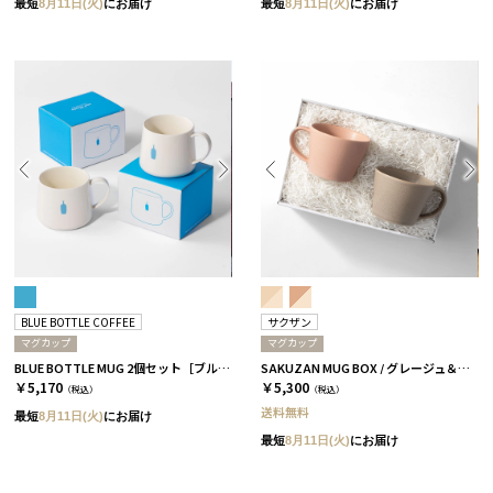
最短
8月11日(火)
にお届け
最短
8月11日(火)
にお届け
BLUE BOTTLE COFFEE
サクザン
マグカップ
マグカップ
BLUE BOTTLE MUG 2個セット［ブルーボトルコーヒー］
SAKUZAN MUG BOX / グレージュ＆コーラルベージュ［サクザン×HYACCA］
￥5,170
￥5,300
（税込）
（税込）
送料無料
最短
8月11日(火)
にお届け
最短
8月11日(火)
にお届け