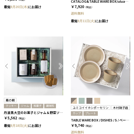
CATALOG&TABLE WARE BOX/uluao/パレスプレート160 2枚セット/全5種 アウレリアーナ
￥7,920
最短
8月20日(木)
にお届け
（税込）
送料無料
最短
8月11日(火)
にお届け
霧の朝
クッキー
ジャム
和菓子
調味料
ユミコイイホシポーセリン
木村硝子店
丹波黒大豆のお菓子とジャム＆野菜ソースセット［霧の朝］
カップ
プレート
￥5,562
（税込）
TABLE WARE BOX / DISHES / S / ベージュ［イイホシユミコ×木村硝子店］
￥9,740
最短
8月18日(火)
にお届け
（税込）
送料無料