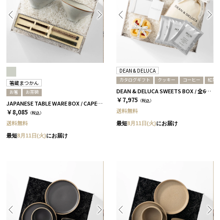
DEAN & DELUCA
カタログギフト
クッキー
コーヒー
紅茶
箸蔵まつかん
DEAN & DELUCA SWEETS BOX / 全6種［ディーン&デルーカ］ コーヒー / チャコール
お箸
お茶碗
￥7,975
（税込）
JAPANESE TABLE WARE BOX / CAPE / 茶碗+箸 / 浅葱＆桜
送料無料
￥8,085
（税込）
送料無料
最短
8月11日(火)
にお届け
最短
8月11日(火)
にお届け