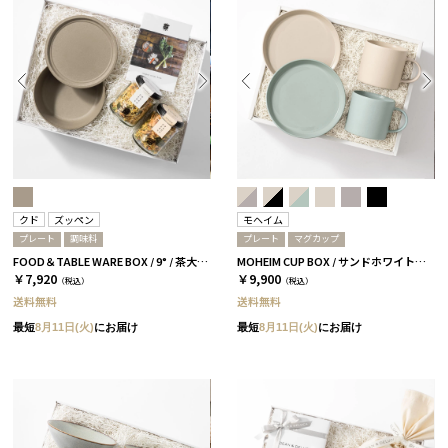
クド
ズッペン
モヘイム
プレート
調味料
プレート
マグカップ
FOOD＆TABLE WARE BOX / 9° / 茶大色 / ズッペン
MOHEIM CUP BOX / サンドホワイト＆ライトブルー［モヘイム］
￥7,920
￥9,900
（税込）
（税込）
送料無料
送料無料
最短
8月11日(火)
にお届け
最短
8月11日(火)
にお届け