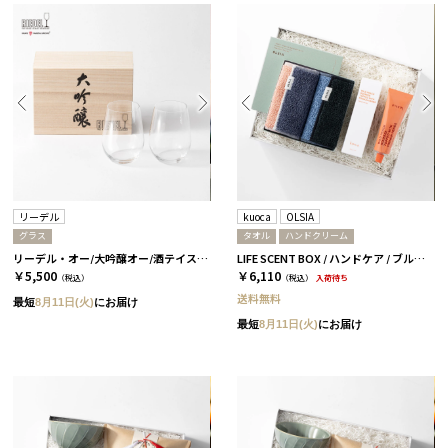
リーデル
kuoca
OLSIA
グラス
タオル
ハンドクリーム
リーデル・オー/大吟醸オー/酒テイスター ペア 木箱入り［リーデル］
LIFE SCENT BOX / ハンドケア / ブルー＆ピンク
￥5,500
￥6,110
（税込）
（税込）
入荷待ち
送料無料
最短
8月11日(火)
にお届け
最短
8月11日(火)
にお届け