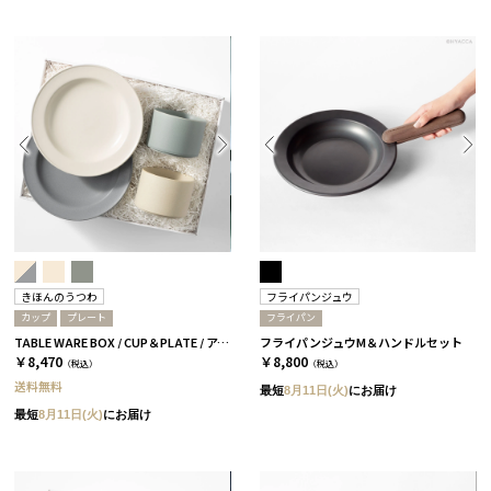
きほんのうつわ
フライパンジュウ
カップ
プレート
フライパン
TABLE WARE BOX / CUP＆PLATE / アイボリー＆グレー［きほんのうつわ］
フライパンジュウM＆ハンドルセット
￥8,470
￥8,800
（税込）
（税込）
送料無料
最短
8月11日(火)
にお届け
最短
8月11日(火)
にお届け