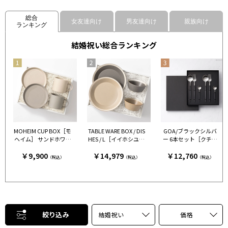
総合
女友達向け
男友達向け
親族向け
ランキング
結婚祝い総合ランキング
MOHEIM CUP BOX［モ
TABLE WARE BOX / DIS
GOA/ブラックシルバ
ヘイム］ サンドホワイ
HES / L［イイホシユミ
ー 6本セット［クチポ
ト＆グレー［モヘイ
コ×木村硝子店］ グレ
ール］
￥9,900
￥14,979
￥12,760
ム］
ー＆ベージュ［イイホ
（税込）
（税込）
（税込）
シユミコ×木村硝子
店］
絞り込み
結婚祝い
価格