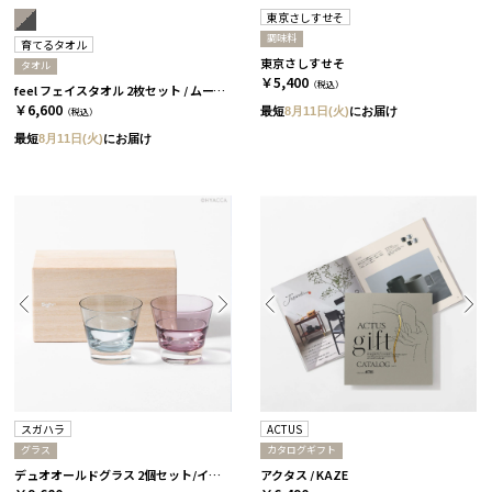
東京さしすせそ
調味料
育てるタオル
東京さしすせそ
タオル
￥5,400
（税込）
feel フェイスタオル 2枚セット / ムーングレージュ＆チャコール ［育てるタオル］
￥6,600
最短
8月11日(火)
にお届け
（税込）
最短
8月11日(火)
にお届け
スガハラ
ACTUS
グラス
カタログギフト
デュオオールドグラス 2個セット/インディゴ＆ワインレッド［スガハラ］
アクタス / KAZE