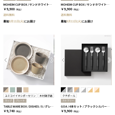
MOHEIM CUP BOX / サンドホワイト＆グレー［モヘイム］
MOHEIM CUP BOX / サンドホワイト＆ブラック［モヘイム］
￥9,900
￥9,900
（税込）
（税込）
送料無料
送料無料
最短
8月11日(火)
にお届け
最短
8月11日(火)
にお届け
ユミコイイホシポーセリン
木村硝子店
クチポール
カップ
プレート
カトラリー
TABLE WARE BOX / DISHES / S / グレー＆ベージュ［イイホシユミコ×木村硝子店］
GOA / 4本セット / ブラックシルバー［クチポール］
￥9,740
￥9,900
（税込）
（税込）