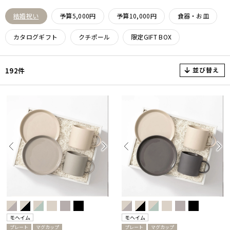
結婚祝い
予算5,000円
予算10,000円
食器・お皿
カタログギフト
クチポール
限定GIFT BOX
並び替え
192件
モヘイム
モヘイム
プレート
マグカップ
プレート
マグカップ