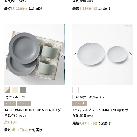
￥9,680
￥6,490
（税込）
（税込）
最短
8月11日(火)
にお届け
最短
8月19日(水)
にお届け
きほんのうつわ
1616/アリタジャパン
カップ
プレート
プレート
TABLE WARE BOX / CUP＆PLATE / グレー［きほんのうつわ］
TY パレスプレート160＆220 2枚セット［1616/アリタジャパン］
￥8,470
￥5,610
（税込）
（税込）
送料無料
最短
8月11日(火)
にお届け
最短
8月11日(火)
にお届け