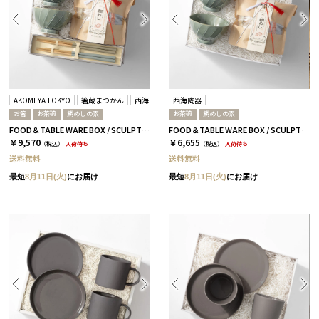
AKOMEYA TOKYO
箸蔵まつかん
西海陶器
西海陶器
お箸
お茶碗
鯛めしの素
お茶碗
鯛めしの素
FOOD＆TABLE WARE BOX / SCULPTURE / 鯛めし+箸 / 浜色＆雲色
FOOD＆TABLE WARE BOX / SCULPTURE / 鯛めし
￥9,570
￥6,655
（税込）
入荷待ち
（税込）
入荷待ち
送料無料
送料無料
最短
8月11日(火)
にお届け
最短
8月11日(火)
にお届け