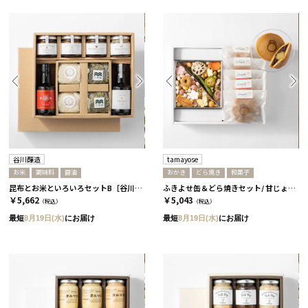
谷川醸造
tamayose
お米
調味料
醤油
おかき
どら焼き
和菓子
昆布とお米といろいろセットB［谷川醸造］
ふきよせ缶＆どら焼きセット/ 甘じょっぱい缶［tamayose］
￥5,662
￥5,043
（税込）
（税込）
最短
8月19日(水)
にお届け
最短
8月19日(水)
にお届け