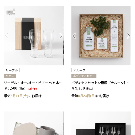
リーデル
ナルーク
グラス
ボディケアセット
リーデル・オー/オー・ビアー ペア 木箱入り［リーデル］
ボディケアセット/2種類［ナルーク］ スプリングエフェメラル
￥5,500
￥9,350
（税込）
入荷待ち
（税込）
最短
8月11日(火)
にお届け
最短
8月23日(日)
にお届け