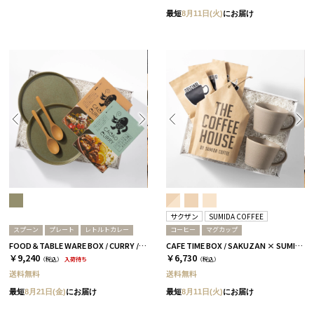
最短
8月11日(火)
にお届け
サクザン
SUMIDA COFFEE
スプーン
プレート
レトルトカレー
コーヒー
マグカップ
FOOD＆TABLE WARE BOX / CURRY / ターコイズ
CAFE TIME BOX / SAKUZAN × SUMIDA COFFEE / グレージュ
￥9,240
￥6,730
（税込）
入荷待ち
（税込）
送料無料
送料無料
最短
8月21日(金)
にお届け
最短
8月11日(火)
にお届け