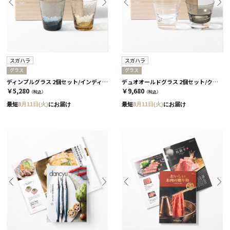
スガハラ
スガハラ
グラス
グラス
ディンプルグラス 2個セット/インディゴ＆タン［スガハラ］
デュオオールドグラス 2個セット/クリアー＆カーボンブラック［スガハラ］
￥5,280
￥9,680
（税込）
（税込）
最短
8月11日(火)
にお届け
最短
8月11日(火)
にお届け