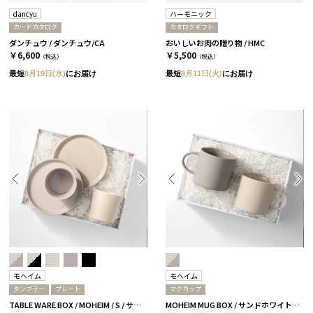
dancyu
ハーモニック
カードカタログ
カタログギフト
ダンチュウ / ダンチュウ/CA
おいしいお肉の贈り物 / HMC
￥6,600
￥5,500
（税込）
（税込）
最短
8月19日(水)
にお届け
最短
8月11日(火)
にお届け
モヘイム
モヘイム
タンブラー
プレート
マグカップ
TABLE WARE BOX / MOHEIM / S / サンドホワイト
MOHEIM MUG BOX / サンドホワイト＆グレー［モヘイム］