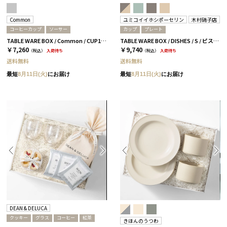
Common
ユミコイイホシポーセリン
木村硝子店
コーヒーカップ
ソーサー
カップ
プレート
TABLE WARE BOX / Common / CUP180ml&SAUCER / グレー［コモン］
TABLE WARE BOX / DISHES / S / ピスタチオグリーン［イイホシユミコ×木村硝子店］
￥7,260
￥9,740
（税込）
入荷待ち
（税込）
入荷待ち
送料無料
送料無料
最短
8月11日(火)
にお届け
最短
8月11日(火)
にお届け
DEAN & DELUCA
クッキー
グラス
コーヒー
紅茶
きほんのうつわ