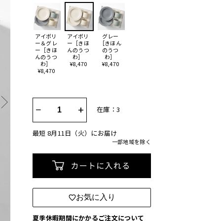
アイボリ
アイボリ
グレー
ー＆グレ
ー［きほ
［きほん
ー［きほ
んのうつ
のうつ
んのうつ
わ］
わ］
わ］
¥8,470
¥8,470
¥8,470
−
+
在庫：3
最短 8月11日（火）にお届け
一部地域を除く
カートに入れる
お気に入り
夏季休暇期間にかかるご注文について