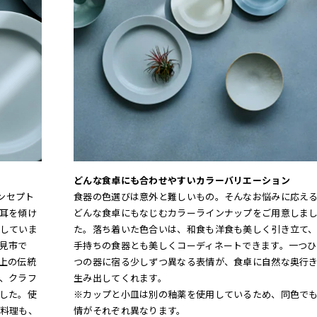
どんな食卓にも合わせやすいカラーバリエーション
ンセプト
食器の色選びは意外と難しいもの。そんなお悩みに応え
耳を傾け
どんな食卓にもなじむカラーラインナップをご用意しま
していま
た。落ち着いた色合いは、和食も洋食も美しく引き立て
見市で
手持ちの食器とも美しくコーディネートできます。一つひ
以上の伝統
つの器に宿る少しずつ異なる表情が、食卓に自然な奥行
、クラフ
生み出してくれます。
した。使
※カップと小皿は別の釉薬を使用しているため、同色で
料理も、
情がそれぞれ異なります。