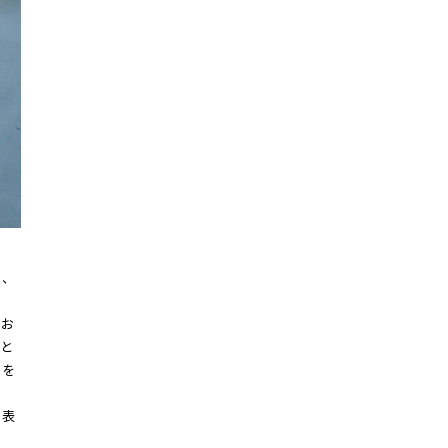
る、
し
、お
と
きを
も表