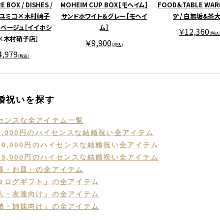
 BOX / DISHES /
MOHEIM CUP BOX［モヘイム］
FOOD＆TABLE WARE
シユミコ×木村硝子
サンドホワイト＆グレー［モヘイ
9°/ 白無垢&茶
＆ベージュ［イイホシ
ム］
￥12,360
（税込
×木村硝子店］
￥9,900
（税込）
4,979
（税込）
結婚祝いを探す
センスな全アイテム一覧
,000円のハイセンスな結婚祝い全アイテム
0,000円のハイセンスな結婚祝い全アイテム
5,000円のハイセンスな結婚祝い全アイテム
器・お皿」の全アイテム
タログギフト」の全アイテム
人・友達向け」の全アイテム
弟・姉妹向け」の全アイテム