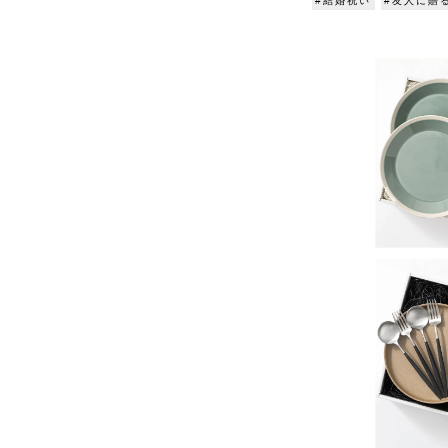
#結婚祝い
#友人に贈