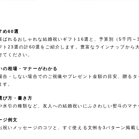
すめ60選
喜ばれるおしゃれな結婚祝いギフト16選と、予算別（5千円～
フト23選の計60選をご紹介します。豊富なラインナップから
けてください。
いの相場・マナーがわかる
場合・しない場合でのご祝儀やプレゼント金額の目安、贈るタ
ます。
選び方・書き方
や水引の種類など、友人への結婚祝いにふさわしい熨斗のマナ
ージ例文
お祝いメッセージのコツと、すぐ使える文例を3パターン掲載