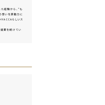
た経験から、“も
いう想いを原動力に
YACCAらしいス
な提案を続けてい