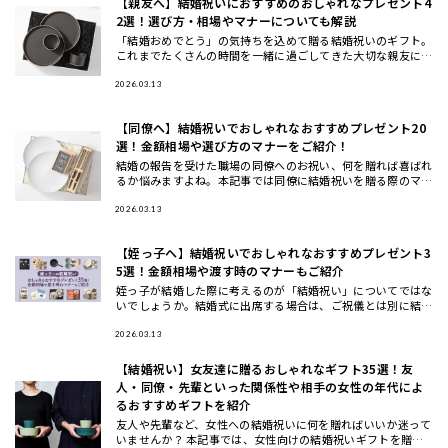
【親友へ】結婚祝いにおすすめのおしゃれなプレゼント4
2選！選び方・相場やマナーについても解説
「結婚おめでとう」の気持ちを込めて贈る結婚祝いのギフト。
これまでたくさんの時間を一緒に過ごしてきた大切な親友に
は、より特別なギフトを贈りたいですよね。今回は、HYACCA
の最旬ギフ
2026.03.13
【同僚へ】結婚祝いでおしゃれなおすすめプレゼント20
選！金額相場や選び方のマナーをご紹介！
結婚の報告を受けた職場の同僚へのお祝い、何を贈れば喜ばれ
るか悩みますよね。本記事では同僚に結婚祝いを贈る際のマナ
ーや相場、選び方のコツから、実際に喜ばれるおしゃれなプレ
ゼント20選
2026.03.13
【姪っ子へ】結婚祝いでおしゃれなおすすめプレゼント3
5選！金額相場や渡す時のマナーもご紹介
姪っ子が結婚した際に考えるのが「結婚祝い」についてではな
いでしょうか。結婚式に出席する場合は、ご祝儀とは別に結婚
祝いのプレゼントを贈る人も多いです。この記事では、姪っ子
への結婚祝い
2026.03.13
【結婚祝い】女友達に贈るおしゃれなギフト35選！友
人・同僚・先輩といった関係性や相手の女性の年代によ
るおすすめギフトを紹介
友人や先輩など、女性への結婚祝いに何を贈ればいいか迷って
いませんか？ 本記事では、女性向けの結婚祝いギフトを贈る