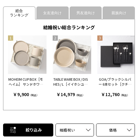
総合
女友達向け
男友達向け
親族向け
ランキング
結婚祝い総合ランキング
MOHEIM CUP BOX［モ
TABLE WARE BOX / DIS
GOA/ブラックシルバ
ヘイム］ サンドホワイ
HES / L［イイホシユミ
ー 6本セット［クチポ
ト＆グレー［モヘイ
コ×木村硝子店］ グレ
ール］
￥9,900
￥14,979
￥12,760
ム］
ー＆ベージュ［イイホ
（税込）
（税込）
（税込）
シユミコ×木村硝子
店］
絞り込み
結婚祝い
価格