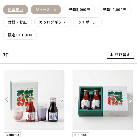
結婚祝い
ジュース
予算5,000円
予算10,000円
食器・お皿
カタログギフト
クチポール
限定GIFT BOX
並び替え
7件
ICHIBIKO
ICHIBIKO