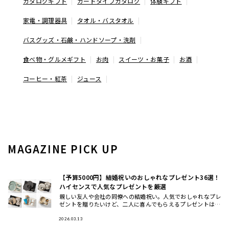
カタログギフト
カードタイプカタログ
体験ギフト
家電・調理器具
タオル・バスタオル
バスグッズ・石鹸・ハンドソープ・洗剤
食べ物・グルメギフト
お肉
スイーツ・お菓子
お酒
コーヒー・紅茶
ジュース
MAGAZINE PICK UP
【予算5000円】結婚祝いのおしゃれなプレゼント36選！
ハイセンスで人気なプレゼントを厳選
親しい友人や会社の同僚への結婚祝い。人気でおしゃれなプレ
ゼントを贈りたいけど、二人に喜んでもらえるプレゼントはな
んなのか、悩みますよね。ここでは、予算5000円程度で買え
るおすすめ
2026.03.13