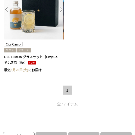
City Camp
グラス
ジュース
OFF LEMON グラスセット［City Camp］
￥5,979
（税込）
NEW
最短
8月25日(火)
にお届け
1
全7アイテム