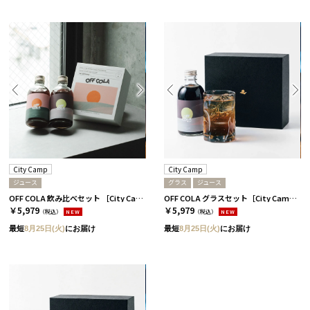
City Camp
City Camp
ジュース
グラス
ジュース
OFF COLA 飲み比べセット ［City Camp］
OFF COLA グラスセット［City Camp］
￥5,979
￥5,979
（税込）
NEW
（税込）
NEW
最短
8月25日(火)
にお届け
最短
8月25日(火)
にお届け