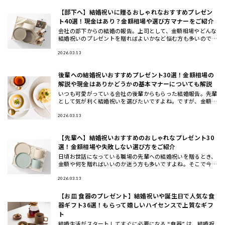
【部下へ】結婚祝いに贈るおしゃれなおすすめプレゼン
ト40選！現金はあり？金額相場や選び方マナーをご紹介
会社の部下からの結婚の報告。上司として、金額相場やどんな
結婚祝いのプレゼントを贈ればよいかなど悩む方も多いのでは
ないでしょうか。また、部下への結婚祝いでも、注意すべきマ
ナーもありま
2026.03.13
後輩への結婚祝いおすすめプレゼント30選！金額相場の
解説や現金はありかどうかの基本マナーについても解説
いつも可愛がっている会社の後輩からもらった結婚報告。先輩
として気が利く結婚祝いを選びたいですよね。ですが、金額相
場や贈る時期、結婚祝いの選び方など注意しないといけないマ
ナーがたくさ
2026.03.13
【先輩へ】結婚祝いおすすめのおしゃれなプレゼント30
選！金額相場や失敗しない選び方をご紹介
日頃お世話になっている職場の先輩への結婚祝いを贈るとき、
金額や何を贈ればいいのか迷う方も多いですよね。そこで今回
は、先輩に喜ばれる結婚祝いのプレゼントの選び方と金額相場
などのマナー
2026.03.13
【お皿 食器のプレゼント】結婚祝いや誕生日で人気な食
器ギフト36選！もらって嬉しいハイセンスで上質なギフ
ト
結婚生活がスタートしてすぐに必要になる “食器” は、結婚祝