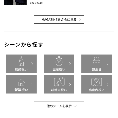
相手別（女友達・同僚・先輩/上司・後輩/部下）と、年代別
2026.03.13
（20代・3
シーンから探す