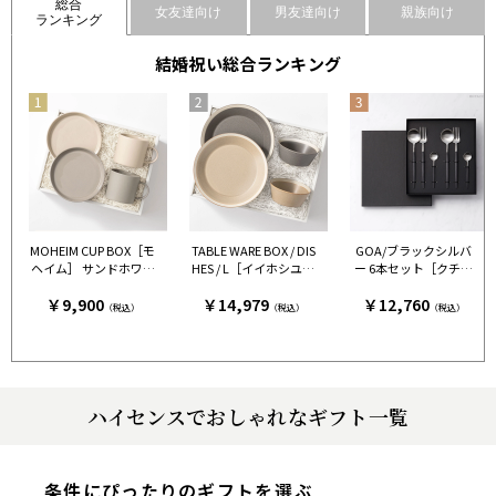
総合
女友達向け
男友達向け
親族向け
ランキング
結婚祝い総合ランキング
MOHEIM CUP BOX［モ
TABLE WARE BOX / DIS
GOA/ブラックシルバ
ヘイム］ サンドホワイ
HES / L［イイホシユミ
ー 6本セット［クチポ
ト＆グレー［モヘイ
コ×木村硝子店］ グレ
ール］
￥9,900
￥14,979
￥12,760
ム］
ー＆ベージュ［イイホ
（税込）
（税込）
（税込）
シユミコ×木村硝子
店］
ハイセンスでおしゃれなギフト一覧
条件にぴったりのギフトを選ぶ