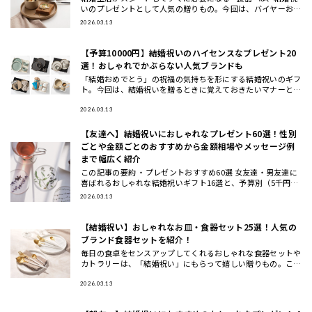
いのプレゼントとして人気の贈りもの。今回は、バイヤーおす
すめの食器ギフトをご紹介します。大切な方に喜んでもらえる
2026.03.13
結婚祝い
【予算10000円】結婚祝いのハイセンスなプレゼント20
選！おしゃれでかぶらない人気ブランドも
「結婚おめでとう」の祝福の気持ちを形にする結婚祝いのギフ
ト。今回は、結婚祝いを贈るときに覚えておきたいマナーと、
おしゃれ・ハイセンスと思われる、かぶにくい結婚祝いにおす
すめのギフト
2026.03.13
【友達へ】結婚祝いにおしゃれなプレゼント60選！性別
ごとや金額ごとのおすすめから金額相場やメッセージ例
まで幅広く紹介
この記事の要約 ・プレゼントおすすめ60選 女友達・男友達に
喜ばれるおしゃれな結婚祝いギフト16選と、予算別（5千円～
3万円）に選ぶおしゃれな結婚祝いギフト23選の計60選をご紹
2026.03.13
介
【結婚祝い】おしゃれなお皿・食器セット25選！人気の
ブランド食器セットを紹介！
毎日の食卓をセンスアップしてくれるおしゃれな食器セットや
カトラリーは、「結婚祝い」にもらって嬉しい贈りもの。ここ
では、ギフトのプロが一点一点こだわってセレクトした、もら
って嬉しいテ
2026.03.13