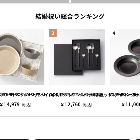
結婚祝い総合ランキング
サンドホワイト＆グレー［モヘイム］
LE WARE BOX / DISHES / L［イイホシユミコ×木村硝子店］ グレー＆
GOA/ブラックシルバー 6本セット［クチポール
フライパンジュウ
￥14,979
￥12,760
￥11,00
（税込）
（税込）