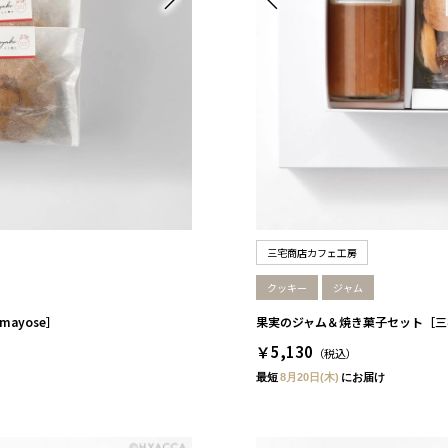
三宅商店カフェ工房
クッキー
ジャム
ayose］
果実のジャム＆焼き菓子セット［三
￥5,130
（税込）
最短
8月20日(木)
にお届け