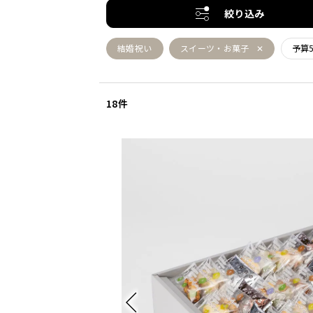
絞り込み
結婚祝い
スイーツ・お菓子
予算5
18件