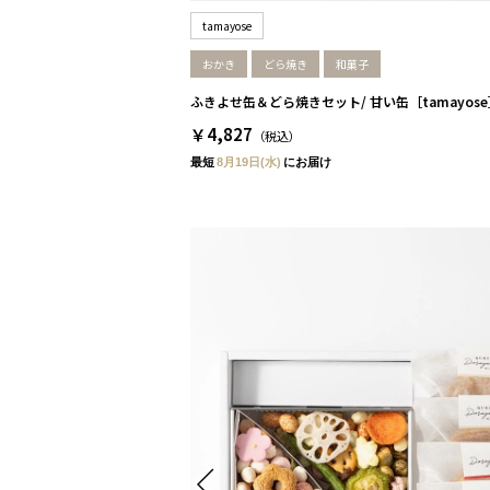
tamayose
おかき
どら焼き
和菓子
ふきよせ缶＆どら焼きセット/ 甘い缶［tamayose
￥4,827
（税込）
最短
8月19日(水)
にお届け