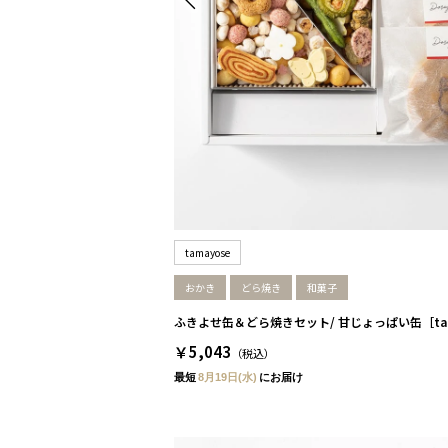
tamayose
おかき
どら焼き
和菓子
ふきよせ缶＆どら焼きセット/ 甘じょっぱい缶［tam
￥5,043
（税込）
最短
8月19日(水)
にお届け