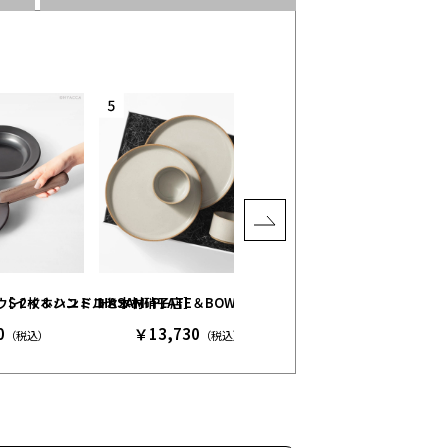
ベージュ［イイホシユミコ×木村硝子店］
］
S 2枚＆ハンドルセット
HASAMI PLATE＆BOWL BOX / クリア［ハサミポーセリン
カタログギフト / アクタス /
0
￥13,730
￥9,790
（税込）
（税込）
（税込）