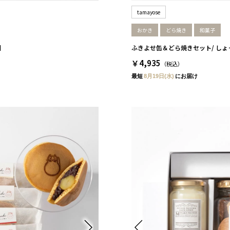
tamayose
おかき
どら焼き
和菓子
］
ふきよせ缶＆どら焼きセット/ しょっ
￥4,935
（税込）
最短
8月19日(水)
にお届け