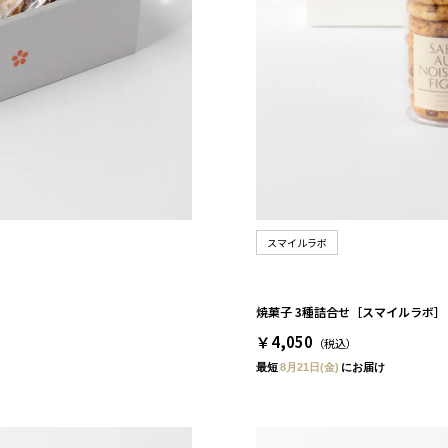
スマイルラボ
焼菓子 3種詰合せ［スマイルラボ］
￥4,050
（税込）
最短
8月21日(金)
にお届け