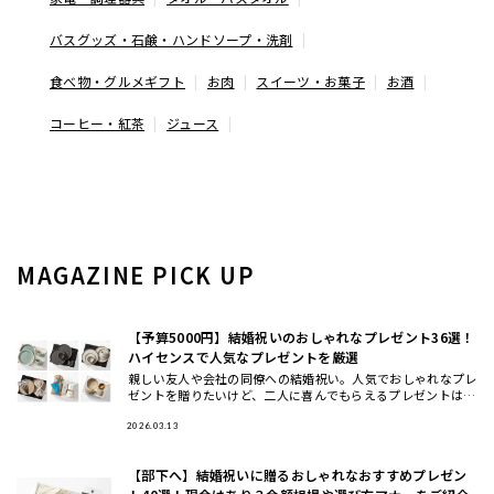
バスグッズ・石鹸・ハンドソープ・洗剤
食べ物・グルメギフト
お肉
スイーツ・お菓子
お酒
コーヒー・紅茶
ジュース
MAGAZINE PICK UP
【予算5000円】結婚祝いのおしゃれなプレゼント36選！
ハイセンスで人気なプレゼントを厳選
親しい友人や会社の同僚への結婚祝い。人気でおしゃれなプレ
ゼントを贈りたいけど、二人に喜んでもらえるプレゼントはな
んなのか、悩みますよね。ここでは、予算5000円程度で買え
るおすすめ
2026.03.13
【部下へ】結婚祝いに贈るおしゃれなおすすめプレゼン