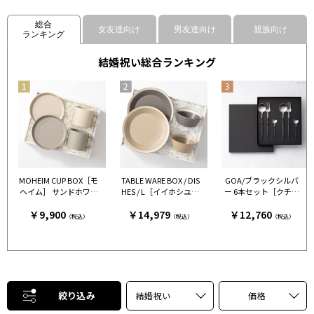
総合
女友達向け
男友達向け
親族向け
ランキング
結婚祝い総合ランキング
MOHEIM CUP BOX［モ
TABLE WARE BOX / DIS
GOA/ブラックシルバ
ヘイム］ サンドホワイ
HES / L［イイホシユミ
ー 6本セット［クチポ
ト＆グレー［モヘイ
コ×木村硝子店］ グレ
ール］
￥9,900
￥14,979
￥12,760
ム］
ー＆ベージュ［イイホ
（税込）
（税込）
（税込）
シユミコ×木村硝子
店］
絞り込み
結婚祝い
価格