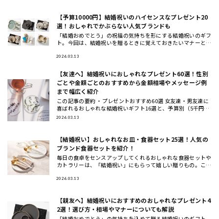
結婚祝い
【予算10000円】結婚祝いのハイセンスなプレゼント20
選！おしゃれでかぶらない人気ブランドも
「結婚おめでとう」の祝福の気持ちを形にする結婚祝いのギフ
ト。今回は、結婚祝いを贈るときに覚えておきたいマナーと、
おしゃれ・ハイセンスと思われる、かぶにくい結婚祝いにおす
すめのギフト
2026.03.13
【友達へ】結婚祝いにおしゃれなプレゼント60選！性別
ごとや金額ごとのおすすめから金額相場やメッセージ例
まで幅広く紹介
この記事の要約 ・プレゼントおすすめ60選 女友達・男友達に
喜ばれるおしゃれな結婚祝いギフト16選と、予算別（5千円～
3万円）に選ぶおしゃれな結婚祝いギフト23選の計60選をご紹
2026.03.13
介
【結婚祝い】おしゃれなお皿・食器セット25選！人気の
ブランド食器セットを紹介！
毎日の食卓をセンスアップしてくれるおしゃれな食器セットや
カトラリーは、「結婚祝い」にもらって嬉しい贈りもの。ここ
では、ギフトのプロが一点一点こだわってセレクトした、もら
って嬉しいテ
2026.03.13
【親友へ】結婚祝いにおすすめのおしゃれなプレゼント4
2選！選び方・相場やマナーについても解説
「結婚おめでとう」の気持ちを込めて贈る結婚祝いのギフト。