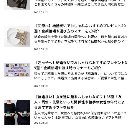
これまでたくさんの時間を一緒に過ごしてきた大切な親友に
は、より特別なギフトを贈りたいですよね。今回は、HYACCA
の最旬ギフ
2026.03.13
【同僚へ】結婚祝いでおしゃれなおすすめプレゼント20
選！金額相場や選び方のマナーをご紹介！
結婚の報告を受けた職場の同僚へのお祝い、何を贈れば喜ばれ
るか悩みますよね。本記事では同僚に結婚祝いを贈る際のマナ
ーや相場、選び方のコツから、実際に喜ばれるおしゃれなプレ
ゼント20選
2026.03.13
【姪っ子へ】結婚祝いでおしゃれなおすすめプレゼント3
5選！金額相場や渡す時のマナーもご紹介
姪っ子が結婚した際に考えるのが「結婚祝い」についてではな
いでしょうか。結婚式に出席する場合は、ご祝儀とは別に結婚
祝いのプレゼントを贈る人も多いです。この記事では、姪っ子
への結婚祝い
2026.03.13
【結婚祝い】女友達に贈るおしゃれなギフト35選！友
人・同僚・先輩といった関係性や相手の女性の年代によ
るおすすめギフトを紹介
友人や先輩など、女性への結婚祝いに何を贈ればいいか迷って
いませんか？ 本記事では、女性向けの結婚祝いギフトを贈る
相手別（女友達・同僚・先輩/上司・後輩/部下）と、年代別
2026.03.13
（20代・3