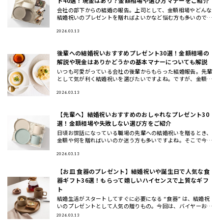
ト40選！現金はあり？金額相場や選び方マナーをご紹介
会社の部下からの結婚の報告。上司として、金額相場やどんな
結婚祝いのプレゼントを贈ればよいかなど悩む方も多いのでは
ないでしょうか。また、部下への結婚祝いでも、注意すべきマ
ナーもありま
2026.03.13
後輩への結婚祝いおすすめプレゼント30選！金額相場の
解説や現金はありかどうかの基本マナーについても解説
いつも可愛がっている会社の後輩からもらった結婚報告。先輩
として気が利く結婚祝いを選びたいですよね。ですが、金額相
場や贈る時期、結婚祝いの選び方など注意しないといけないマ
ナーがたくさ
2026.03.13
【先輩へ】結婚祝いおすすめのおしゃれなプレゼント30
選！金額相場や失敗しない選び方をご紹介
日頃お世話になっている職場の先輩への結婚祝いを贈るとき、
金額や何を贈ればいいのか迷う方も多いですよね。そこで今回
は、先輩に喜ばれる結婚祝いのプレゼントの選び方と金額相場
などのマナー
2026.03.13
【お皿 食器のプレゼント】結婚祝いや誕生日で人気な食
器ギフト36選！もらって嬉しいハイセンスで上質なギフ
ト
結婚生活がスタートしてすぐに必要になる “食器” は、結婚祝
いのプレゼントとして人気の贈りもの。今回は、バイヤーおす
すめの食器ギフトをご紹介します。大切な方に喜んでもらえる
2026.03.13