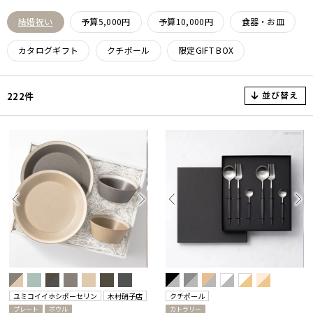
結婚祝い
予算5,000円
予算10,000円
食器・お皿
カタログギフト
クチポール
限定GIFT BOX
並び替え
222件
ユミコイイホシポーセリン
木村硝子店
クチポール
プレート
ボウル
カトラリー