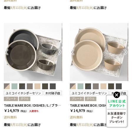
送料無料
送料無料
最短
8月11日(火)
にお届け
最短
8月11日(火)
にお届け
ユミコイイホシポーセリン
木村硝子店
ユミコイイホシポーセリン
木村硝子店
プレート
ボウル
プレート
ボウル
TABLE WARE BOX / DISHES / L / ブラウン＆ダークグレー［イイホシユミコ×木村硝子店］
TABLE WARE BOX / DISHES / L / ベージュ［イイホシユミコ×木村硝子店］
￥14,979
￥14,979
（税込）
入荷待ち
（税込）
送料無料
送料無料
最短
8月11日(火)
にお届け
最短
8月11日(火)
にお届け