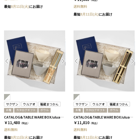
送料無料
最短
8月11日(火)
にお届け
最短
8月11日(火)
にお届け
サクザン
ウルアオ
箸蔵まつかん
サクザン
ウルアオ
箸蔵まつかん
お箸
カタログギフト
ボウル
お箸
カタログギフト
ボウル
CATALOG&TABLE WARE BOX/uluao/グレー＆ホワイト/浜色＆雲色/ アウレリアーナ
CATALOG&TABLE WARE BOX/uluao/グレー＆ホワイト/ 浅葱＆桜 アウレリアーナ
￥11,480
￥11,810
（税込）
（税込）
送料無料
送料無料
最短
8月11日(火)
にお届け
最短
8月11日(火)
にお届け