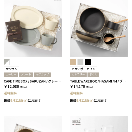
サクザン
ハサミポーセリン
コーヒー
プレート
マグカップ
カトラリー
ボウル
CAFE TIME BOX / SAKUZAN / グレー＆ホワイト
TABLE WARE BOX / HASAMI / M / ブラック［ハサミポーセリン］
￥12,080
￥14,170
（税込）
（税込）
送料無料
送料無料
最短
8月11日(火)
にお届け
最短
8月11日(火)
にお届け