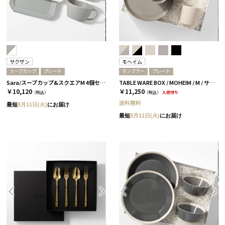
サクザン
モヘイム
スープカップ
プレート
タンブラー
プレート
Sara/スープカップ&スクエアM 4個セット/グレー＆ホワイト［サクザン］
TABLE WARE BOX / MOHEIM / M / サンドホワイト＆グレー
￥10,120
￥11,250
（税込）
（税込）
入荷待ち
送料無料
最短
8月11日(火)
にお届け
最短
8月11日(火)
にお届け