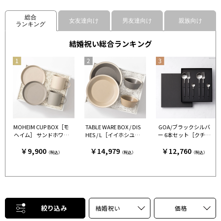
総合
女友達向け
男友達向け
親族向け
ランキング
結婚祝い総合ランキング
MOHEIM CUP BOX［モ
TABLE WARE BOX / DIS
GOA/ブラックシルバ
ヘイム］ サンドホワイ
HES / L［イイホシユミ
ー 6本セット［クチポ
ト＆グレー［モヘイ
コ×木村硝子店］ グレ
ール］
￥9,900
￥14,979
￥12,760
ム］
ー＆ベージュ［イイホ
（税込）
（税込）
（税込）
シユミコ×木村硝子
店］
絞り込み
結婚祝い
価格