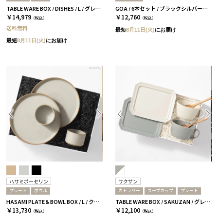
TABLE WARE BOX / DISHES / L / グレー＆ベージュ［イイホシユミコ×木村硝子店］
GOA / 6本セット / ブラックシルバー［クチポール］
￥14,979
￥12,760
（税込）
（税込）
送料無料
最短
8月11日(火)
にお届け
最短
8月11日(火)
にお届け
ハサミポーセリン
サクザン
プレート
ボウル
カトラリー
スープカップ
プレート
HASAMI PLATE＆BOWL BOX / L / クリア［ハサミポーセリン］
TABLE WARE BOX / SAKUZAN / グレー＆ホワイト
￥13,730
￥12,100
（税込）
（税込）