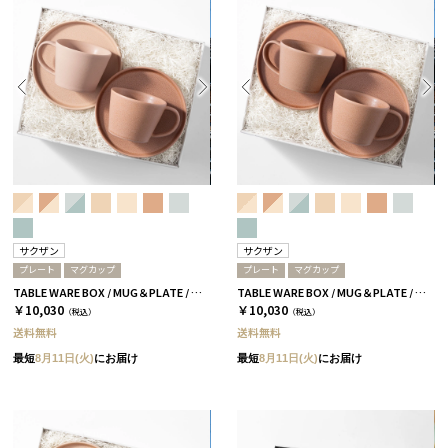
サクザン
サクザン
プレート
マグカップ
プレート
マグカップ
TABLE WARE BOX / MUG＆PLATE / テラコッタ＆コーラルベージュ［サクザン×HYACCA］
TABLE WARE BOX / MUG＆PLATE / テラコッタ［サクザン×HYACCA］
￥10,030
￥10,030
（税込）
（税込）
送料無料
送料無料
最短
8月11日(火)
にお届け
最短
8月11日(火)
にお届け