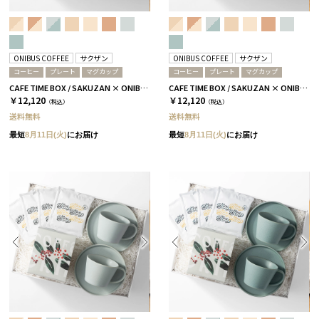
ONIBUS COFFEE
サクザン
ONIBUS COFFEE
サクザン
コーヒー
プレート
マグカップ
コーヒー
プレート
マグカップ
CAFE TIME BOX / SAKUZAN × ONIBUS COFFEE / グレージュ＆コーラルベージュ
CAFE TIME BOX / SAKUZAN × ONIBUS COFFEE / テラコッタ
￥12,120
￥12,120
（税込）
（税込）
送料無料
送料無料
最短
8月11日(火)
にお届け
最短
8月11日(火)
にお届け