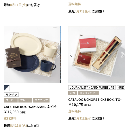
送料無料
最短
8月11日(火)
にお届け
最短
8月11日(火)
にお届け
JOURNAL STANDARD FURNITURE
箸蔵ま
お箸
カタログギフト
サクザン
CATALOG＆CHOPSTICKS BOX / FORMAL / 全3種 椿
コーヒー
プレート
マグカップ
￥10,175
（税込）
CAFE TIME BOX / SAKUZAN / ネイビー＆ホワイト
送料無料
￥12,080
（税込）
送料無料
最短
8月11日(火)
にお届け
最短
8月11日(火)
にお届け