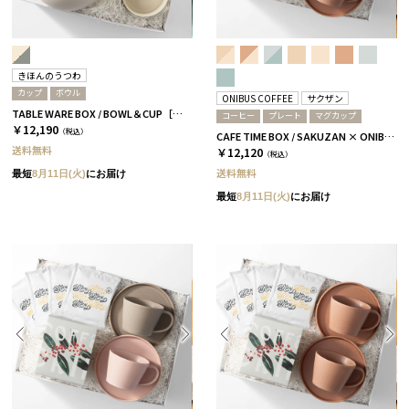
きほんのうつわ
カップ
ボウル
ONIBUS COFFEE
サクザン
TABLE WARE BOX / BOWL＆CUP［きほんのうつわ］
コーヒー
プレート
マグカップ
￥12,190
（税込）
CAFE TIME BOX / SAKUZAN × ONIBUS COFFEE / テラコッタ＆コーラルベージュ
送料無料
￥12,120
（税込）
送料無料
最短
8月11日(火)
にお届け
最短
8月11日(火)
にお届け