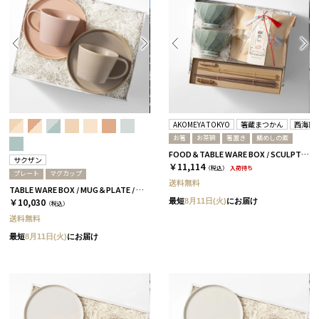
AKOMEYA TOKYO
箸蔵まつかん
西海陶
お箸
お茶碗
箸置き
鯛めしの素
FOOD＆TABLE WARE BOX / SCULPTURE / 鯛めし+箸 / さくら＆ウォルナット
サクザン
￥11,114
（税込）
入荷待ち
プレート
マグカップ
送料無料
TABLE WARE BOX / MUG＆PLATE / グレージュ＆コーラルベージュ［サクザン×HYACCA］
￥10,030
最短
8月11日(火)
にお届け
（税込）
送料無料
最短
8月11日(火)
にお届け