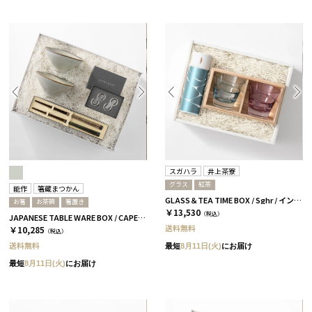
スガハラ
井上茶寮
グラス
紅茶
能作
箸蔵まつかん
GLASS＆TEA TIME BOX / Sghr / インディゴ＆ワインレッド
お箸
お茶碗
箸置き
￥13,530
（税込）
JAPANESE TABLE WARE BOX / CAPE / 茶碗+箸置き+箸 / 浅葱＆桜
送料無料
￥10,285
（税込）
送料無料
最短
8月11日(火)
にお届け
最短
8月11日(火)
にお届け