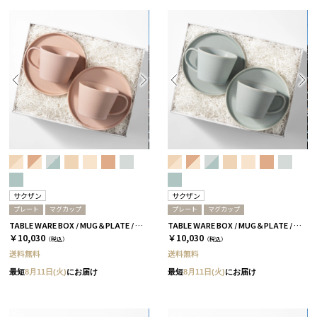
サクザン
サクザン
プレート
マグカップ
プレート
マグカップ
TABLE WARE BOX / MUG＆PLATE / コーラルベージュ［サクザン×HYACCA］
TABLE WARE BOX / MUG＆PLATE / スカイブルー［サクザン×HYACCA］
￥10,030
￥10,030
（税込）
（税込）
送料無料
送料無料
最短
8月11日(火)
にお届け
最短
8月11日(火)
にお届け