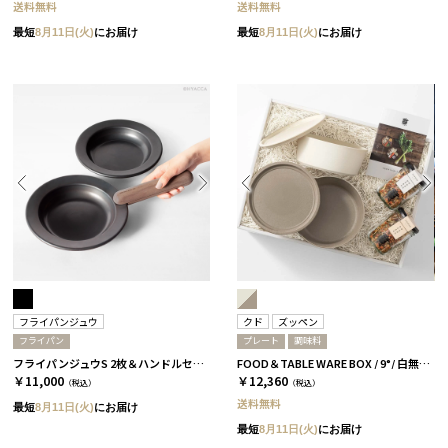
送料無料
送料無料
最短
8月11日(火)
にお届け
最短
8月11日(火)
にお届け
フライパンジュウ
クド
ズッペン
フライパン
プレート
調味料
フライパンジュウS 2枚＆ハンドルセット
FOOD＆TABLE WARE BOX / 9°/ 白無垢&茶大色
￥11,000
￥12,360
（税込）
（税込）
送料無料
最短
8月11日(火)
にお届け
最短
8月11日(火)
にお届け