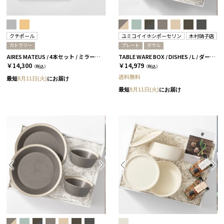
クチポール
ユミコイイホシポーセリン
木村硝子店
カトラリー
プレート
ボウル
AIRES MATEUS / 4本セット / ミラーゴールド［クチポール］
TABLE WARE BOX / DISHES / L / ダークグレー［イイホシユミコ×木村硝子店］
￥14,300
￥14,979
（税込）
（税込）
送料無料
最短
8月11日(火)
にお届け
最短
8月11日(火)
にお届け