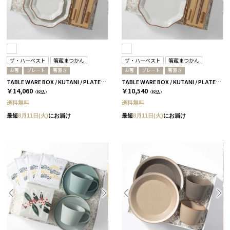
ザ・ハーベスト
箸蔵まつかん
ザ・ハーベスト
箸蔵まつかん
お箸
プレート
箸置き
お箸
プレート
箸置き
TABLE WARE BOX / KUTANI / PLATE19 4枚セット
TABLE WARE BOX / KUTANI / PLATE19 2枚セット
￥14,060
￥10,540
（税込）
（税込）
送料無料
送料無料
最短
8月11日(火)
にお届け
最短
8月11日(火)
にお届け