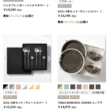
クチポール
ハンドブレンダー / ハンドミキサー［クイジナート］
カトラリー
￥14,300
（税込）
GOA / 4本セット / グレーシルバー［クチポール］
￥10,340
最短
8月11日(火)
にお届け
（税込）
最短
8月11日(火)
にお届け
クチポール
ユミコイイホシポーセリン
木村硝子店
カトラリー
プレート
ボウル
GOA / 6本セット / グレーシルバー［クチポール］
TABLE WARE BOX / DISHES / L / ブラウン［イイホシユミコ×木村硝子店］
￥13,530
￥14,979
（税込）
（税込）