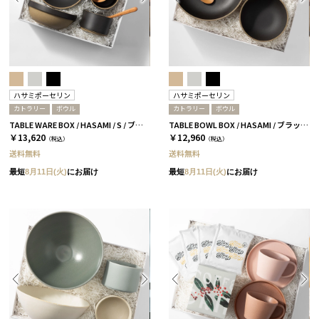
ハサミポーセリン
ハサミポーセリン
カトラリー
ボウル
カトラリー
ボウル
TABLE WARE BOX / HASAMI / S / ブラック［ハサミポーセリン］
TABLE BOWL BOX / HASAMI / ブラック［ハサミポーセリン］
￥13,620
￥12,960
（税込）
（税込）
送料無料
送料無料
最短
8月11日(火)
にお届け
最短
8月11日(火)
にお届け