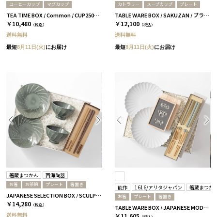
コーヒーカップ
マグカップ
カトラリー
スープカップ
プレート
TEA TIME BOX / Common / CUP250ml&SAUCER / グレー
TABLE WARE BOX / SAKUZAN / ブラウン＆ホワイト
￥10,480
￥12,100
（税込）
（税込）
送料無料
送料無料
最短
8月11日(火)
にお届け
最短
8月11日(火)
にお届け
箸蔵まつかん
西海陶器
お箸
お茶碗
プレート
箸置き
能作
1616/アリタジャパン
箸蔵まつか
JAPANESE SELECTION BOX / SCULPTURE / セージグリーン / さくら＆ウォルナット
お箸
プレート
箸置き
￥14,280
（税込）
TABLE WARE BOX / JAPANESE MODERN / 浜色＆雲色 全2サイズ Sサイズ
送料無料
￥11,605
（税込）