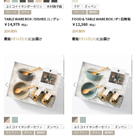
ユミコイイホシポーセリン
木村硝子店
クド
ズッペン
プレート
ボウル
プレート
調味料
TABLE WARE BOX / DISHES / L / グレー［イイホシユミコ×木村硝子店］
FOOD＆TABLE WARE BOX / 9°/ 白無垢
￥14,979
￥12,360
（税込）
（税込）
送料無料
送料無料
最短
8月11日(火)
にお届け
最短
8月11日(火)
にお届け
ユミコイイホシポーセリン
ズッペン
木村硝子店
ユミコイイホシポーセリン
ズッペン
木
カトラリー
ボウル
調味料
カトラリー
ボウル
調味料