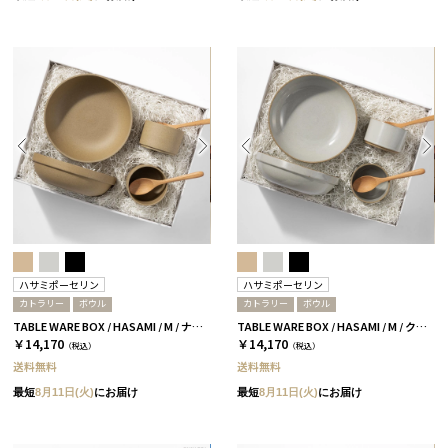
ハサミポーセリン
ハサミポーセリン
カトラリー
ボウル
カトラリー
ボウル
TABLE WARE BOX / HASAMI / M / ナチュラル［ハサミポーセリン］
TABLE WARE BOX / HASAMI / M / クリア［ハサミポーセリン］
￥14,170
￥14,170
（税込）
（税込）
送料無料
送料無料
最短
8月11日(火)
にお届け
最短
8月11日(火)
にお届け