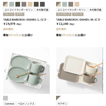
ユミコイイホシポーセリン
木村硝子店
ユミコイイホシポーセリン
木村硝子店
プレート
ボウル
スープカップ
プレート
TABLE WARE BOX / DISHES / L / ピスタチオグリーン［イイホシユミコ×木村硝子店］
TABLE WARE BOX / DISHES / M / ピスタチオグリーン［イイホシユミコ×木村硝子店］
￥14,979
￥12,100
（税込）
（税込）
送料無料
送料無料
最短
8月11日(火)
にお届け
最短
8月11日(火)
にお届け
Common
ベロイノックス
サクザン