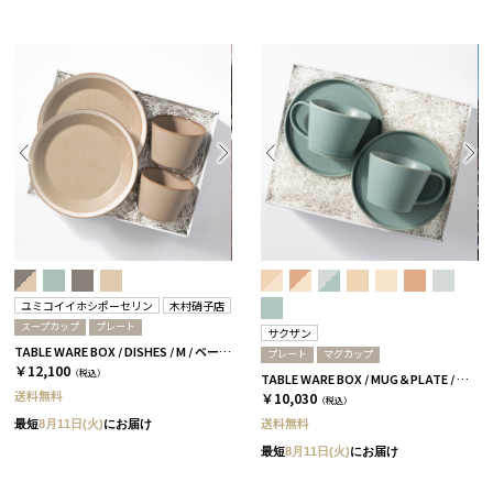
ユミコイイホシポーセリン
木村硝子店
スープカップ
プレート
サクザン
TABLE WARE BOX / DISHES / M / ベージュ［イイホシユミコ×木村硝子店］
プレート
マグカップ
￥12,100
（税込）
TABLE WARE BOX / MUG＆PLATE / アクアブルー［サクザン×HYACCA］
送料無料
￥10,030
（税込）
送料無料
最短
8月11日(火)
にお届け
最短
8月11日(火)
にお届け