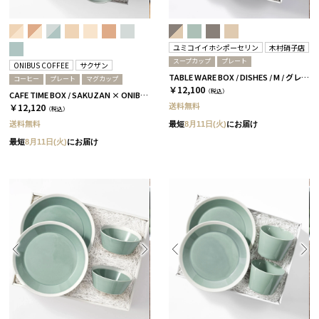
ユミコイイホシポーセリン
木村硝子店
スープカップ
プレート
ONIBUS COFFEE
サクザン
TABLE WARE BOX / DISHES / M / グレー＆ベージュ［イイホシユミコ×木村硝子店］
コーヒー
プレート
マグカップ
￥12,100
（税込）
CAFE TIME BOX / SAKUZAN × ONIBUS COFFEE / スカイブルー＆アクアブルー
送料無料
￥12,120
（税込）
送料無料
最短
8月11日(火)
にお届け
最短
8月11日(火)
にお届け