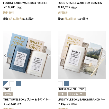
FOOD＆TABLE WARE BOX / DISHES ボウル / グレー＆ベージュ
FOOD＆TABLE WARE BOX / DISHES ボウル / ピスタチオグリーン
￥10,285
￥10,285
（税込）
（税込）
送料無料
送料無料
最短
8月11日(火)
にお届け
最短
8月11日(火)
にお届け
THE
BARK&BRANCH
THE
タオル
タオル
ディフューザー
THE TOWEL BOX / ブルー＆ホワイト［THE］
LIFE STYLE BOX / BARK＆BRANCH / ホワイト
￥12,630
￥10,100
（税込）
（税込）