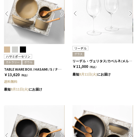
リーデル
グラス
ハサミポーセリン
リーデル・ヴェリタス/カベルネ/メルロ 2個セット［リーデル］
カトラリー
ボウル
￥11,000
（税込）
TABLE WARE BOX / HASAMI / S / ナチュラル［ハサミポーセリン］
￥13,620
最短
8月11日(火)
にお届け
（税込）
送料無料
最短
8月11日(火)
にお届け