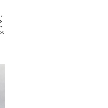
ての
の
んだ
活の