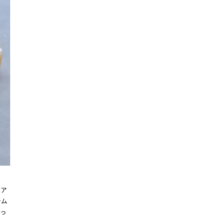
ェア
テム
きっ