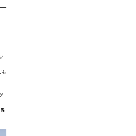
い
。
ても
が
り異