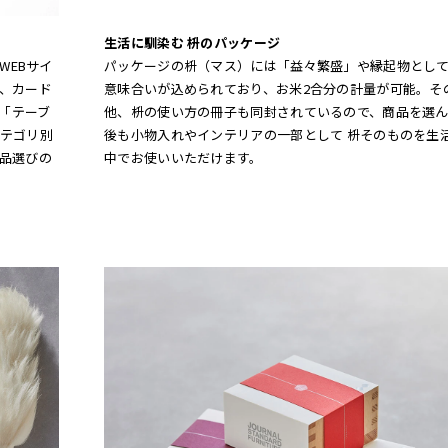
生活に馴染む 枡のパッケージ
WEBサイ
パッケージの枡（マス）には「益々繁盛」や縁起物とし
、カード
意味合いが込められており、お米2合分の計量が可能。そ
「テーブ
他、枡の使い方の冊子も同封されているので、商品を選
テゴリ別
後も小物入れやインテリアの一部として 枡そのものを生
品選びの
中でお使いいただけます。