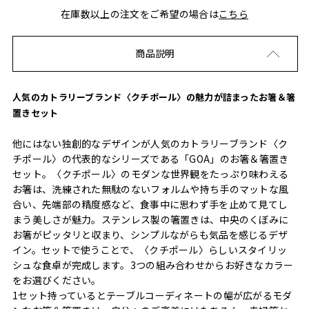
在庫数以上の注文をご希望の場合は
こちら
商品説明
人気のカトラリーブランド〈クチポール〉の魅力が詰まったお箸＆箸
置きセット
他にはない独創的なデザインが人気のカトラリーブランド〈ク
チポール〉の代表的なシリーズである「GOA」のお箸＆箸置き
セット。〈クチポール〉のモダンな世界観をたっぷり味わえる
お箸は、洗練された無駄のないフォルムや持ち手のマットな風
合い、先端部の精度感など、食事中に思わず手を止めて見てし
まう美しさが魅力。ステンレス製の箸置きは、中央のくぼみに
お箸がピッタリと収まり、シンプルながらも気品を感じるデザ
イン。セットで使うことで、〈クチポール〉らしいスタイリッ
シュな食卓が完成します。3つの組み合わせからお好きなカラー
をお選びください。
1セット持っているとテーブルコーディネートの幅が広がるモダ