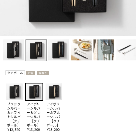
クチポール
お箸
箸置き
ブラック
アイボリ
アイボリ
シルバー
ーシルバ
ーシルバ
＆ホワイ
ー＆グレ
ー＆ブル
トシルバ
ーシルバ
ーシルバ
ー［クチ
ー［クチ
ー［クチ
ポール］
ポール］
ポール］
¥12,540
¥13,200
¥13,200