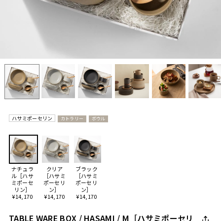
ハサミポーセリン
カトラリー
ボウル
ナチュラ
クリア
ブラック
ル［ハサ
［ハサミ
［ハサミ
ミポーセ
ポーセリ
ポーセリ
リン］
ン］
ン］
¥14,170
¥14,170
¥14,170
TABLE WARE BOX / HASAMI / M［ハサミポーセリ