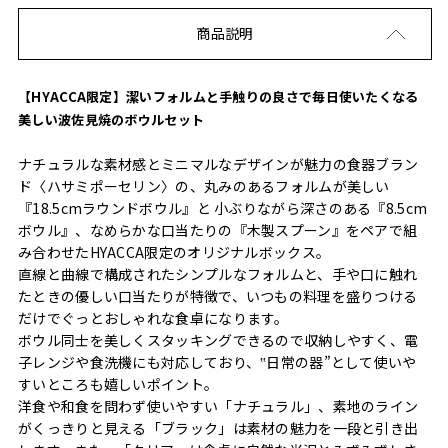
商品説明
【HYACCA限定】潔いフォルムと手触りの良さで毎日使いたくなる
美しい波佐見焼のボウルセット
ナチュラルな素材感とミニマルなデザインが魅力の食器ブラン
ド〈ハサミポーセリン〉の、丸みのあるフォルムが美しい
『18.5cmラウンドボウル』と 小ぶりながら深さのある『8.5cm
ボウル』、なめらかな口当たりの『木製スプーン』をペアで組
み合わせたHYACCA限定のオリジナルボックス。
直線と曲線で構成されたシンプルなフォルムと、手や口に触れ
たときの優しい口当たりが特徴で、いつもの料理を盛りつける
だけでぐっとおしゃれな食卓になります。
ボウル同士を美しくスタッキングできるので収納しやすく、電
子レンジや食洗機にも対応しており、‟日常の器”として使いや
すいところも嬉しいポイント。
洋食や和食を問わず使いやすい「ナチュラル」、素地のライン
がくっきりと見える「ブラック」は素材の魅力を一段と引き出