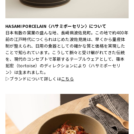
HASAMI PORCELAIN〈ハサミポーセリン〉について
日本有数の窯業の盛んな地、長崎県波佐見町。この地で約400年
前の江戸時代につくられはじめた波佐見焼は、早くから量産体
制が整えられ、日用の食器としての確かな質と価格を実現した
ことで知られています。こうして脈々と受け継がれてきた伝統
を、現代のコンセプトで革新するテーブルウェアとして、篠本
拓宏（tortoise）のディレクションにより〈ハサミポーセリ
ン〉は生まれました。
▷ブランドについて詳しくは
こちら