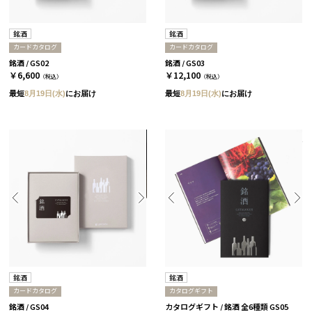
銘酒
銘酒
カードカタログ
カードカタログ
銘酒 / GS02
銘酒 / GS03
￥6,600
￥12,100
（税込）
（税込）
最短
8月19日(水)
にお届け
最短
8月19日(水)
にお届け
銘酒
銘酒
カードカタログ
カタログギフト
銘酒 / GS04
カタログギフト / 銘酒 全6種類 GS05