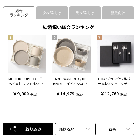
総合
女友達向け
男友達向け
親族向け
ランキング
結婚祝い総合ランキング
MOHEIM CUP BOX［モ
TABLE WARE BOX / DIS
GOA/ブラックシルバ
ヘイム］ サンドホワイ
HES / L［イイホシユミ
ー 6本セット［クチポ
ト＆グレー［モヘイ
コ×木村硝子店］ グレ
ール］
￥9,900
￥14,979
￥12,760
ム］
ー＆ベージュ［イイホ
（税込）
（税込）
（税込）
シユミコ×木村硝子
店］
絞り込み
結婚祝い
価格