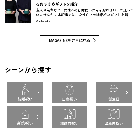
るおすすめギフトを紹介
友人や先輩など、女性への結婚祝いに何を贈ればいいか迷って
いませんか？ 本記事では、女性向けの結婚祝いギフトを贈る
相手別（女友達・同僚・先輩/上司・後輩/部下）と、年代別
2026.03.13
（20代・3
シーンから探す