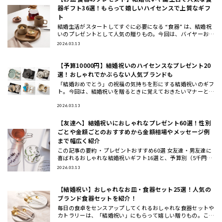
器ギフト36選！もらって嬉しいハイセンスで上質なギフ
ト
結婚生活がスタートしてすぐに必要になる “食器” は、結婚祝
いのプレゼントとして人気の贈りもの。今回は、バイヤーおす
すめの食器ギフトをご紹介します。大切な方に喜んでもらえる
2026.03.13
結婚祝い
【予算10000円】結婚祝いのハイセンスなプレゼント20
選！おしゃれでかぶらない人気ブランドも
「結婚おめでとう」の祝福の気持ちを形にする結婚祝いのギフ
ト。今回は、結婚祝いを贈るときに覚えておきたいマナーと、
おしゃれ・ハイセンスと思われる、かぶにくい結婚祝いにおす
すめのギフト
2026.03.13
【友達へ】結婚祝いにおしゃれなプレゼント60選！性別
ごとや金額ごとのおすすめから金額相場やメッセージ例
まで幅広く紹介
この記事の要約 ・プレゼントおすすめ60選 女友達・男友達に
喜ばれるおしゃれな結婚祝いギフト16選と、予算別（5千円～
3万円）に選ぶおしゃれな結婚祝いギフト23選の計60選をご紹
2026.03.13
介
【結婚祝い】おしゃれなお皿・食器セット25選！人気の
ブランド食器セットを紹介！
毎日の食卓をセンスアップしてくれるおしゃれな食器セットや
カトラリーは、「結婚祝い」にもらって嬉しい贈りもの。ここ