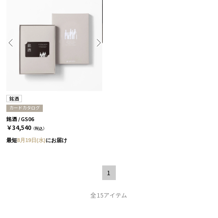
銘酒
カードカタログ
銘酒 / GS06
￥34,540
（税込）
最短
8月19日(水)
にお届け
1
全15アイテム