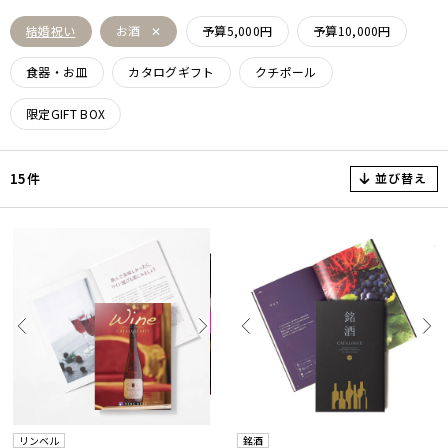
結婚祝い
お酒
予算5,000円
予算10,000円
食器・お皿
カタログギフト
クチポール
限定GIFT BOX
並び替え
15件
リンベル
銘酒