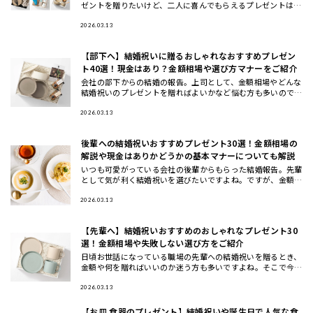
ゼントを贈りたいけど、二人に喜んでもらえるプレゼントはな
んなのか、悩みますよね。ここでは、予算5000円程度で買え
るおすすめ
2026.03.13
【部下へ】結婚祝いに贈るおしゃれなおすすめプレゼン
ト40選！現金はあり？金額相場や選び方マナーをご紹介
会社の部下からの結婚の報告。上司として、金額相場やどんな
結婚祝いのプレゼントを贈ればよいかなど悩む方も多いのでは
ないでしょうか。また、部下への結婚祝いでも、注意すべきマ
ナーもありま
2026.03.13
後輩への結婚祝いおすすめプレゼント30選！金額相場の
解説や現金はありかどうかの基本マナーについても解説
いつも可愛がっている会社の後輩からもらった結婚報告。先輩
として気が利く結婚祝いを選びたいですよね。ですが、金額相
場や贈る時期、結婚祝いの選び方など注意しないといけないマ
ナーがたくさ
2026.03.13
【先輩へ】結婚祝いおすすめのおしゃれなプレゼント30
選！金額相場や失敗しない選び方をご紹介
日頃お世話になっている職場の先輩への結婚祝いを贈るとき、
金額や何を贈ればいいのか迷う方も多いですよね。そこで今回
は、先輩に喜ばれる結婚祝いのプレゼントの選び方と金額相場
などのマナー
2026.03.13
【お皿 食器のプレゼント】結婚祝いや誕生日で人気な食