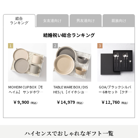
総合
女友達向け
男友達向け
親族向け
ランキング
結婚祝い総合ランキング
MOHEIM CUP BOX［モ
TABLE WARE BOX / DIS
GOA/ブラックシルバ
ヘイム］ サンドホワイ
HES / L［イイホシユミ
ー 6本セット［クチポ
ト＆グレー［モヘイ
コ×木村硝子店］ グレ
ール］
￥9,900
￥14,979
￥12,760
ム］
ー＆ベージュ［イイホ
（税込）
（税込）
（税込）
シユミコ×木村硝子
店］
ハイセンスでおしゃれなギフト一覧