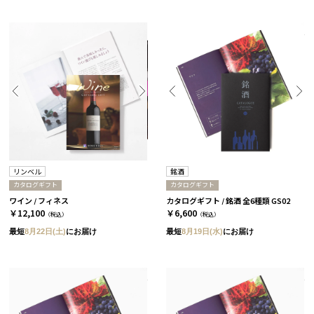
リンベル
銘酒
カタログギフト
カタログギフト
ワイン / フィネス
カタログギフト / 銘酒 全6種類 GS02
￥12,100
￥6,600
（税込）
（税込）
最短
8月22日(土)
にお届け
最短
8月19日(水)
にお届け