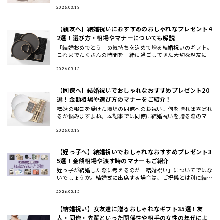
では、ギフトのプロが一点一点こだわってセレクトした、もら
って嬉しいテ
2026.03.13
【親友へ】結婚祝いにおすすめのおしゃれなプレゼント4
2選！選び方・相場やマナーについても解説
「結婚おめでとう」の気持ちを込めて贈る結婚祝いのギフト。
これまでたくさんの時間を一緒に過ごしてきた大切な親友に
は、より特別なギフトを贈りたいですよね。今回は、HYACCA
の最旬ギフ
2026.03.13
【同僚へ】結婚祝いでおしゃれなおすすめプレゼント20
選！金額相場や選び方のマナーをご紹介！
結婚の報告を受けた職場の同僚へのお祝い、何を贈れば喜ばれ
るか悩みますよね。本記事では同僚に結婚祝いを贈る際のマナ
ーや相場、選び方のコツから、実際に喜ばれるおしゃれなプレ
ゼント20選
2026.03.13
【姪っ子へ】結婚祝いでおしゃれなおすすめプレゼント3
5選！金額相場や渡す時のマナーもご紹介
姪っ子が結婚した際に考えるのが「結婚祝い」についてではな
いでしょうか。結婚式に出席する場合は、ご祝儀とは別に結婚
祝いのプレゼントを贈る人も多いです。この記事では、姪っ子
への結婚祝い
2026.03.13
【結婚祝い】女友達に贈るおしゃれなギフト35選！友
人・同僚・先輩といった関係性や相手の女性の年代によ