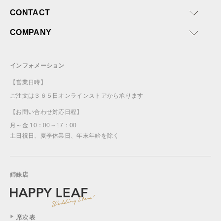
CONTACT
COMPANY
インフォメーション
【営業日時】
ご注文は３６５日オンラインストアから承ります
【お問い合わせ対応日程】
月～金 10：00～17：00
土日祝日、夏季休業日、年末年始を除く
姉妹店
席次表