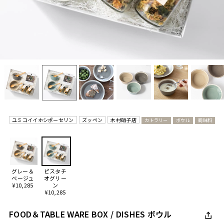
ユミコイイホシポーセリン
ズッペン
木村硝子店
カトラリー
ボウル
調味料
グレー＆
ピスタチ
ベージュ
オグリー
¥10,285
ン
¥10,285
FOOD＆TABLE WARE BOX / DISHES ボウル