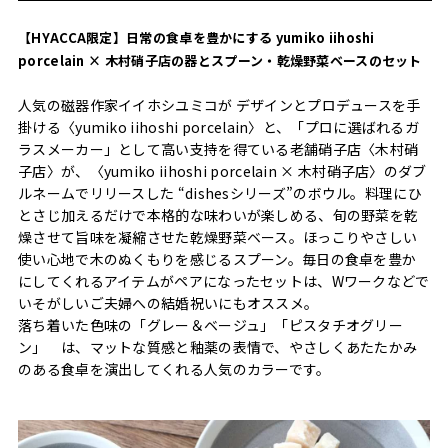
【HYACCA限定】日常の食卓を豊かにする yumiko iihoshi
porcelain × 木村硝子店の器とスプーン・乾燥野菜ベースのセット
人気の磁器作家イイホシユミコが デザインとプロデュースを手
掛ける〈yumiko iihoshi porcelain〉と、「プロに選ばれるガ
ラスメーカー」として高い支持を得ている老舗硝子店〈木村硝
子店〉が、〈yumiko iihoshi porcelain × 木村硝子店〉のダブ
ルネームでリリースした “dishesシリーズ”のボウル。料理にひ
とさじ加えるだけで本格的な味わいが楽しめる、旬の野菜を乾
燥させて旨味を凝縮させた乾燥野菜ベース。ほっこりやさしい
使い心地で木のぬくもりを感じるスプーン。毎日の食卓を豊か
にしてくれるアイテムがペアになったセットは、Wワークなどで
いそがしいご夫婦への結婚祝いにもオススメ。
落ち着いた色味の「グレー＆ベージュ」「ピスタチオグリー
ン」 は、マットな質感と釉薬の表情で、やさしくあたたかみ
のある食卓を演出してくれる人気のカラーです。