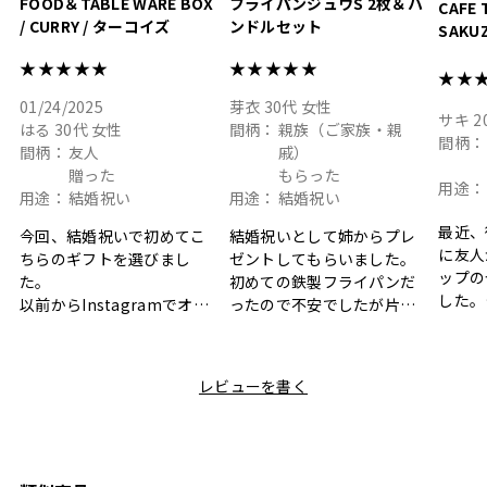
FOOD＆TABLE WARE BOX
フライパンジュウS 2枚＆ハ
CAFE 
/ CURRY / ターコイズ
ンドルセット
SAKU
ト
★★★★★
★★★★★
★★
01/24/2025
芽衣
30代
女性
サキ
2
はる
30代
女性
間柄：
親族（ご家族・親
間柄：
間柄：
友人
戚）
贈った
もらった
用途：
用途：
結婚祝い
用途：
結婚祝い
最近、
今回、結婚祝いで初めてこ
結婚祝いとして姉からプレ
に友人
ちらのギフトを選びまし
ゼントしてもらいました。
ップの
た。
初めての鉄製フライパンだ
した。
以前からInstagramでオシ
ったので不安でしたが片手
ボック
ャレなギフトセットだなと
で操作できて使い勝手が良
て、カ
目にしており、先日入籍し
く、調理後にそのままお皿
しい説
た友人にぴったりなカラー
として食卓に出せるのも便
レビューを書く
も親切
と大好きなカレーのセット
利です。洗い物も減って一
夫婦ふ
があったのでこちら購入さ
石二鳥です笑
ークが
せていただきました。
メッセージカードで姉から
休憩時
友人に送った際、ご夫婦ど
のメッセージに少しうるっ
のが楽
ちらも大変気に入ったと写
ときてしまいました。姉の