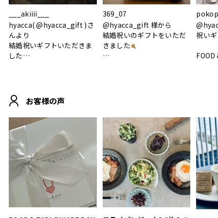
___akiiii___
369_07
pokop
hyacca( @hyacca_gift )さ
@hyacca_gift 様から
@hya
んより
結婚祝いのギフトをいただ
祝いギ
結婚祝いギフトいただきま
きました
した
FOOD
.
シンプルで朝のパンタイム
/ 9°/
MOHEIM CUP BOX / サンド
にぴったり
ホワイト＆ブラック
柔らかい手触りで使い心地
白無垢
.
も◎
に入り
お客様の声
おうちカフェもお洒落にな
って嬉しい𖠚 ⡱
素敵なギフトを
真っ白
.
ありがとうございました
いいの
#hyacca #結婚祝い
#hyacca #結婚祝い
#結婚祝
#お祝い #プレゼント
淡色女
結婚祝
色イン