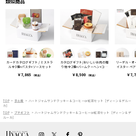
類似商品
セット
真付きで喜びの連絡をもら
センスが光るプレゼント
ヒーも
った時は、HYACCAギフト
で、いい思い出になりまし
す。
を選んでよかったし他の友
た。
人にもお勧めしたいと感じ
ました。
また、こちら不注意でメー
ルアドレスを誤って入力し
登録してログインできなく
カードカタログギフト / ミストラ
カタログギフト/おいしいお肉の贈
リーデル・オ
困った際にも、迅速に回答
ル 全3種+パスタ+ソースセット
り物 全2種+バームクーヘン+コー
イスター ペ
連絡があり大変助かりまし
ヒー
ル］+ラ
￥7,865
￥8,500
￥7,
た。
（税込）
（税込）
ありがとうございます。
またぜひ利用させていただ
ければと思います。
TOP
手土産
ハートジャムサンドクッキー＆コーヒーor紅茶セット［ディーン＆デルー
カ］
TOP
プチギフト
ハートジャムサンドクッキー＆コーヒーor紅茶セット［ディーン＆デ
ルーカ］