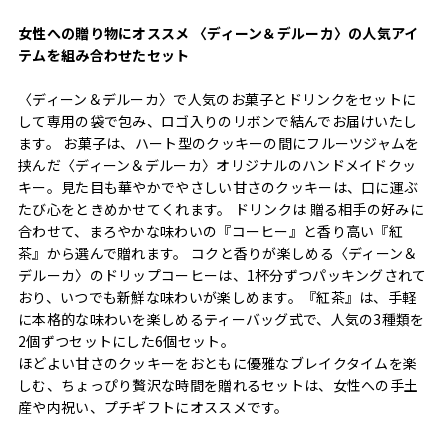
女性への贈り物にオススメ 〈ディーン＆デルーカ〉の人気アイ
テムを組み合わせたセット
〈ディーン＆デルーカ〉で人気のお菓子とドリンクをセットに
して専用の袋で包み、ロゴ入りのリボンで結んでお届けいたし
ます。 お菓子は、ハート型のクッキーの間にフルーツジャムを
挟んだ〈ディーン＆デルーカ〉オリジナルのハンドメイドクッ
キー。見た目も華やかでやさしい甘さのクッキーは、口に運ぶ
たび心をときめかせてくれます。 ドリンクは 贈る相手の好みに
合わせて、まろやかな味わいの『コーヒー』と香り高い『紅
茶』から選んで贈れます。 コクと香りが楽しめる〈ディーン＆
デルーカ〉のドリップコーヒーは、1杯分ずつパッキングされて
おり、いつでも新鮮な味わいが楽しめます。『紅茶』は、手軽
に本格的な味わいを楽しめるティーバッグ式で、人気の3種類を
2個ずつセットにした6個セット。
ほどよい甘さのクッキーをおともに優雅なブレイクタイムを楽
しむ、ちょっぴり贅沢な時間を贈れるセットは、女性への手土
産や内祝い、プチギフトにオススメです。