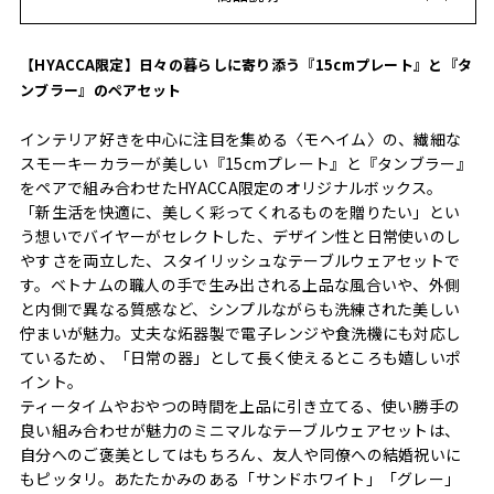
【HYACCA限定】日々の暮らしに寄り添う『15cmプレート』と『タ
ンブラー』のペアセット
インテリア好きを中心に注目を集める〈モヘイム〉の、繊細な
スモーキーカラーが美しい『15cmプレート』と『タンブラー』
をペアで組み合わせたHYACCA限定のオリジナルボックス。
「新生活を快適に、美しく彩ってくれるものを贈りたい」とい
う想いでバイヤーがセレクトした、デザイン性と日常使いのし
やすさを両立した、スタイリッシュなテーブルウェアセットで
す。ベトナムの職人の手で生み出される上品な風合いや、外側
と内側で異なる質感など、シンプルながらも洗練された美しい
佇まいが魅力。丈夫な炻器製で電子レンジや食洗機にも対応し
ているため、「日常の器」として長く使えるところも嬉しいポ
イント。
ティータイムやおやつの時間を上品に引き立てる、使い勝手の
良い組み合わせが魅力のミニマルなテーブルウェアセットは、
自分へのご褒美としてはもちろん、友人や同僚への結婚祝いに
もピッタリ。あたたかみのある「サンドホワイト」「グレー」