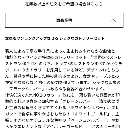
在庫数以上の注文をご希望の場合は
こちら
商品説明
食卓をワンランクアップさせる シックなカトラリーセット
職人による丁寧な手作業によって生まれるやわらかな曲線と、
独創的なデザインが特徴のカトラリーセット。“世界のベストレ
ストラン50 2018”のうち、トップ3のレストランすべてが〈クチ
ポール〉のカトラリーを採用しているほど、デザインはもちろ
ん、質感や手に持った時の馴染みのよさ、食器やテーブルとの
視覚的な調和など 多くの魅力を備えています。 シックな印象の
「ブラックシルバー」はあらゆる食器と合わせやすく、
HYACCAで人気NO.1のカラー。他にも、落ち着いた雰囲気が印
象的で料理や食器と調和する「グレーシルバー」、清潔感に溢
れ主役の料理を引き立ててくれる「ホワイトシルバー」、エレ
ガントで食卓に華やかさをもたらす「ホワイトゴールド」、主
張しすぎないナチュラルな色味の「ベージュシルバー」、やわ
らかでエレガントな「アイボリーゴールド」。 どのカラーも自