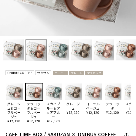
ONIBUS COFFEE
サクザン
コーヒー
プレート
マグカップ
グレージ
テラコッ
スカイブ
グレージ
コーラル
テラコッ
スカイ
ュ＆コー
タ＆コー
ルー＆ア
ュ
ベージュ
タ
ルー
ラルベー
ラルベー
クアブル
¥12,120
¥12,120
¥12,120
¥12,1
ジュ
ジュ
ー
¥12,120
¥12,120
¥12,120
CAFE TIME BOX / SAKUZAN × ONIBUS COFFEE