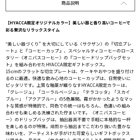
商品説明
【HYACCA限定オリジナルカラー】美しい器と香り高いコーヒーで
彩る贅沢なリラックスタイム
‟美しい器づくり" を大切にしている〈サクザン〉の『切立プレ
ート』と『コーヒーカップ』、スペシャルティコーヒーのロース
タリー〈オニバスコーヒー〉の『コーヒードリップバッグセッ
ト』を組み合わせたHYACCA限定ギフトボックス。
15cmのフラットな切立プレートは、ケーキやおやつを盛り付け
るのに最適。快適な飲み心地のコーヒーカップは、日常使いに
ピッタリです。上質な釉薬が織りなすHYACCA限定カラーは、
「グレージュ」「コーラルベージュ」「テラコッタ」「スカイ
ブルー」「アクアブルー」の5色展開。霧がかかったようなマッ
トな質感が特徴的で、同色での統一はもちろん、色違いの組み
合わせも楽しめる洗練された佇まいです。〈オニバスコーヒ
ー〉のドリップバッグは、抽出器具不要で手軽に本格的な一杯
を楽しめるのが特徴。焙煎から抽出までこだわり抜いた豊かな
味わいを、アーティストが手がけた可愛らしいギフトボックス
に詰めた一品です。〈サクザン〉のアイテムとも相性抜群で、見