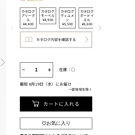
カタログ
カタログ
カタログ
カタログ
カタログ
カタログ
アリーグ
モーベル
ヴィユメ
ボードイ
セルヴァ
アレジア
ル
¥4,950
ン
エル
ンテス
¥7,700
¥4,400
¥5,500
¥6,600
¥9,900
−
+
在庫：◯
最短 8月19日（水）にお届け
一部地域を除く
カートに入れる
お気に入り