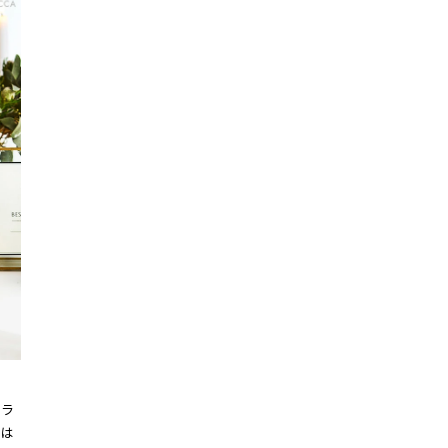
ュラ
には