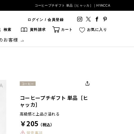
コーヒープチギフト 単品［ヒャッカ］｜HYACCA
ログイン / 会員登録
検索
資料請求
カート
お気に入り
のお客様
コーヒー
コーヒープチギフト 単品［ヒ
ャッカ］
高級感と上品さ溢れる
￥205
（税込）
留意事項