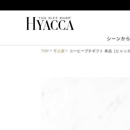
シーンか
TOP
手土産
コーヒープチギフト 単品［ヒャッ