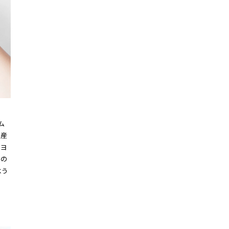
ム
ル産
『ヨ
ーの
よう