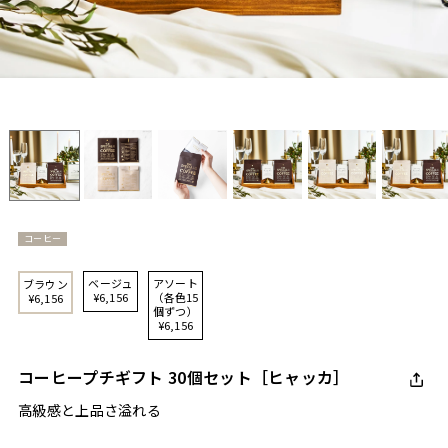
コーヒー
ベージュ
アソート
ブラウン
¥6,156
（各色15
¥6,156
個ずつ）
¥6,156
コーヒープチギフト 30個セット［ヒャッカ］
高級感と上品さ溢れる