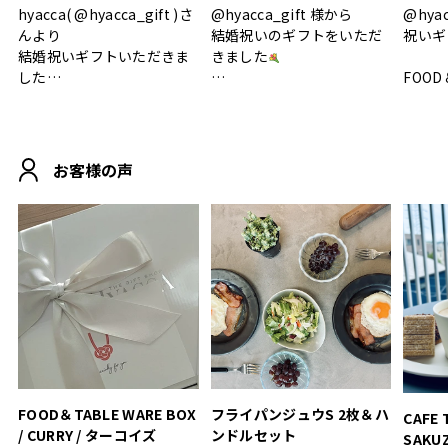
hyacca( @hyacca_gift )さ
@hyacca_gift 様から
@hya
んより
結婚祝いのギフトをいただ
祝いギ
結婚祝いギフトいただきま
きました
した
FOOD
.
シンプルで朝のパンタイム
/ 9°/
MOHEIM CUP BOX / サンド
にぴったり
ホワイト＆ブラック
柔らかい手触りで使い心地
白無垢
.
も◎
に入り
お客様の声
おうちカフェもお洒落にな
って嬉しい𖠚 ⡱
素敵なギフトを
真っ白
.
ありがとうございました
いいの
#hyacca #結婚祝い
#hyacca #結婚祝い
#結婚祝
#お祝い #プレゼント
淡色女
結婚祝
色イン
FOOD＆TABLE WARE BOX
フライパンジュウS 2枚＆ハ
CAFE 
/ CURRY / ターコイズ
ンドルセット
SAKU