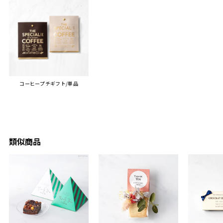
ヒーも
った時は、HYACCAギフト
で、いい思い出になりまし
す。
を選んでよかったし他の友
た。
人にもお勧めしたいと感じ
ました。
また、こちら不注意でメー
ルアドレスを誤って入力し
登録してログインできなく
コーヒープチギフト/単品
困った際にも、迅速に回答
連絡があり大変助かりまし
た。
ありがとうございます。
またぜひ利用させていただ
ければと思います。
類似商品