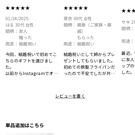
ト
★★★★★
★★★★★
★★
01/24/2025
芽衣
30代
女性
サキ
2
はる
30代
女性
間柄：
親族（ご家族・親
間柄：
間柄：
友人
戚）
贈った
もらった
用途：
用途：
結婚祝い
用途：
結婚祝い
最近、
今回、結婚祝いで初めてこ
結婚祝いとして姉からプレ
に友人
ちらのギフトを選びまし
ゼントしてもらいました。
ップの
た。
初めての鉄製フライパンだ
した。
以前からInstagramでオシ
ったので不安でしたが片手
ボック
ャレなギフトセットだなと
で操作できて使い勝手が良
て、カ
目にしており、先日入籍し
く、調理後にそのままお皿
しい説
た友人にぴったりなカラー
として食卓に出せるのも便
レビューを書く
も親切
と大好きなカレーのセット
利です。洗い物も減って一
夫婦ふ
があったのでこちら購入さ
石二鳥です笑
ークが
せていただきました。
メッセージカードで姉から
休憩時
友人に送った際、ご夫婦ど
のメッセージに少しうるっ
のが楽
ちらも大変気に入ったと写
ときてしまいました。姉の
単品追加はこちら
セット
真付きで喜びの連絡をもら
センスが光るプレゼント