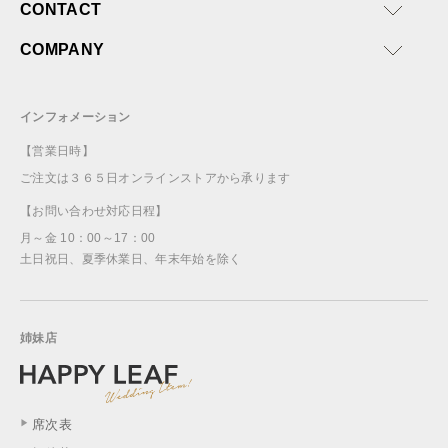
CONTACT
COMPANY
インフォメーション
【営業日時】
ご注文は３６５日オンラインストアから承ります
【お問い合わせ対応日程】
月～金 10：00～17：00
土日祝日、夏季休業日、年末年始を除く
姉妹店
席次表