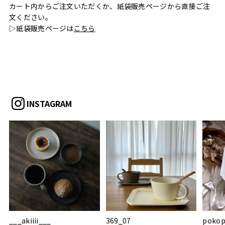
カート内からご注文いただくか、紙袋販売ページから直接ご注
文ください。
▷紙袋販売ページは
こちら
INSTAGRAM
___akiiii___
369_07
pokop