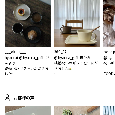
___akiiii___
369_07
pokop
hyacca( @hyacca_gift )さ
@hyacca_gift 様から
@hya
んより
結婚祝いのギフトをいただ
祝いギ
結婚祝いギフトいただきま
きました
した
FOOD
.
シンプルで朝のパンタイム
/ 9°/
MOHEIM CUP BOX / サンド
にぴったり
ホワイト＆ブラック
柔らかい手触りで使い心地
白無垢
.
も◎
に入り
お客様の声
おうちカフェもお洒落にな
って嬉しい𖠚 ⡱
素敵なギフトを
真っ白
.
ありがとうございました
いいの