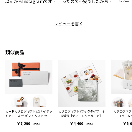
した。
以前からInstagramでオシ
ったので不安でしたが片手
ボック
ャレなギフトセットだなと
で操作できて使い勝手が良
て、カ
目にしており、先日入籍し
く、調理後にそのままお皿
しい説
た友人にぴったりなカラー
として食卓に出せるのも便
レビューを書く
も親切
と大好きなカレーのセット
利です。洗い物も減って一
夫婦ふ
があったのでこちら購入さ
石二鳥です笑
ークが
せていただきました。
メッセージカードで姉から
休憩時
友人に送った際、ご夫婦ど
のメッセージに少しうるっ
のが楽
ちらも大変気に入ったと写
ときてしまいました。姉の
類似商品
セット
真付きで喜びの連絡をもら
センスが光るプレゼント
ヒーも
った時は、HYACCAギフト
で、いい思い出になりまし
す。
を選んでよかったし他の友
た。
人にもお勧めしたいと感じ
ました。
また、こちら不注意でメー
ルアドレスを誤って入力し
登録してログインできなく
カードカタログギフト/ユナイテッ
カタログギフト/ブックタイプ 全
カタログギフ
困った際にも、迅速に回答
ドアローズ ザ ギフト リスト 全3種
5種類［ディーン＆デルーカ］
+バーム
連絡があり大変助かりまし
+バームクーヘンセット+紅茶
￥7,290
￥4,400
￥6,
た。
（税込）
（税込）
ありがとうございます。