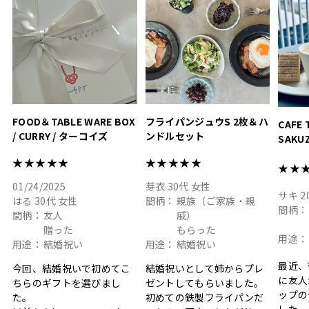
#hyacca #結婚祝い
#hyacca #結婚祝い
#結婚祝
#お祝い #プレゼント
淡色女
結婚祝
色イン
FOOD＆TABLE WARE BOX
フライパンジュウS 2枚＆ハ
CAFE 
/ CURRY / ターコイズ
ンドルセット
SAKU
ト
★★★★★
★★★★★
★★
01/24/2025
芽衣
30代
女性
サキ
2
はる
30代
女性
間柄：
親族（ご家族・親
間柄：
間柄：
友人
戚）
贈った
もらった
用途：
用途：
結婚祝い
用途：
結婚祝い
最近、
今回、結婚祝いで初めてこ
結婚祝いとして姉からプレ
に友人
ちらのギフトを選びまし
ゼントしてもらいました。
ップの
た。
初めての鉄製フライパンだ