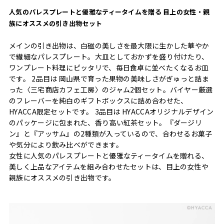
人気のパレスプレートと優雅なティータイムを贈る 目上の女性・親
族にオススメの引き出物セット
メインの引き出物は、白磁の美しさを最大限に生かした華やか
で繊細なパレスプレート。大皿としておかずを盛り付けたり、
ワンプレート料理にピッタリで、毎日食卓に並べたくなるお皿
です。 2品目は 岡山県で育った果物の美味しさがぎゅっと詰ま
った〈三宅商店カフェ工房〉のジャム2個セット。バイヤー厳選
のフレーバーを純白のギフトボックスに詰め合わせた、
HYACCA限定セットです。 3品目は HYACCAオリジナルデザイン
のパッケージに包まれた、香り高い紅茶セット。『ダージリ
ン』と『アッサム』の2種類が入っているので、合わせるお菓子
や気分により飲み比べができます。
女性に人気のパレスプレートと優雅なティータイムを贈れる、
美しく上品なアイテムを組み合わせたセットは、目上の女性や
親族にオススメの引き出物です。