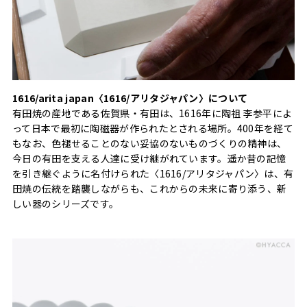
1616/arita japan〈1616/アリタジャパン〉について
有田焼の産地である佐賀県・有田は、1616年に陶祖 李参平によ
って日本で最初に陶磁器が作られたとされる場所。400年を経て
もなお、色褪せることのない妥協のないものづくりの精神は、
今日の有田を支える人達に受け継がれています。遥か昔の記憶
を引き継ぐように名付けられた〈1616/アリタジャパン〉は、有
田焼の伝統を踏襲しながらも、これからの未来に寄り添う、新
しい器のシリーズです。