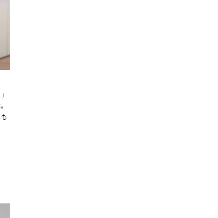
と」
載。
にも