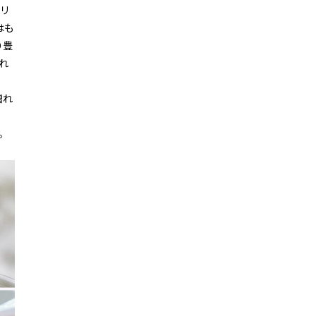
イリ
はも
り豊
れ
贈れ
。