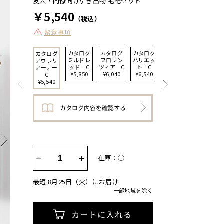
友人・同僚向け引き出物 宅配セット
￥5,540
（税込）
留意事項
カタログ
カタログ
カタログ
カタログ
カタログ
ミルドレ
フロレン
ハリエッ
バジーリ
アウレリ
ッドーC
ツィアーC
トーC
アーC
アーナー
¥5,850
¥6,040
¥6,540
¥7,040
C
¥5,540
−
+
在庫：◯
最短 8月25日（火）にお届け
一部地域を除く