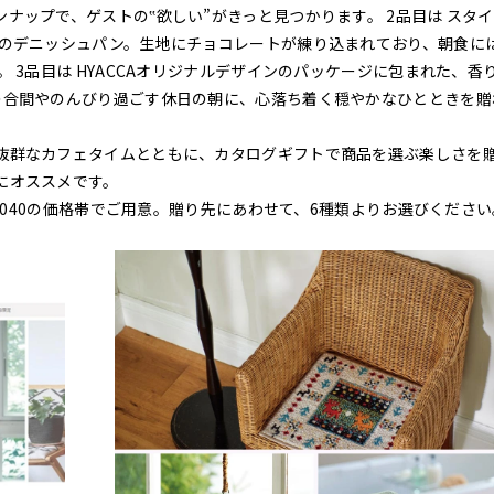
ナップで、ゲストの‟欲しい”がきっと見つかります。 2品目は スタ
感のデニッシュパン。生地にチョコレートが練り込まれており、朝食に
 3品目は HYACCAオリジナルデザインのパッケージに包まれた、香
の合間やのんびり過ごす休日の朝に、心落ち着く穏やかなひとときを贈
抜群なカフェタイムとともに、カタログギフトで商品を選ぶ楽しさを
にオススメです。
7,040の価格帯でご用意。贈り先にあわせて、6種類よりお選びください