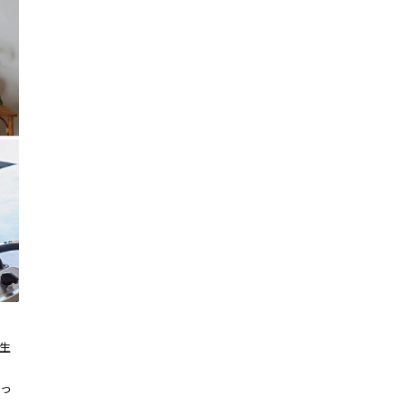
生
掲
っ