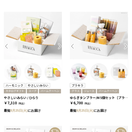
ハーモニック
やさしいみらい
プラキラ
カタログギフト
スープ
バームクーヘン
グラス
ジュース
バームクーヘン
やさしいみらい / ひらり
ゆらぎタンブラー/M 5個セット［プラキラ］＋バームクーヘン＋ジュース
￥7,310
￥6,700
（税込）
（税込）
最短
8月25日(火)
にお届け
最短
8月25日(火)
にお届け