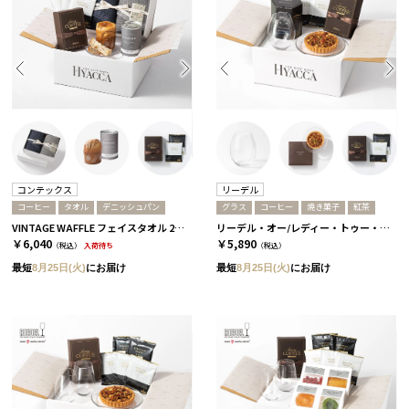
コンテックス
リーデル
コーヒー
タオル
デニッシュパン
グラス
コーヒー
焼き菓子
紅茶
VINTAGE WAFFLE フェイスタオル 2枚セット［コンテックス］+デニッシュ+コーヒー
リーデル・オー/レディー・トゥー・ドリンク［リーデル］+ナッツタルト+コーヒーor紅茶 コーヒー
￥6,040
￥5,890
（税込）
入荷待ち
（税込）
最短
8月25日(火)
にお届け
最短
8月25日(火)
にお届け