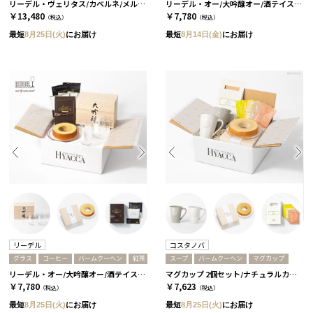
リーデル・ヴェリタス/カベルネ/メルロ 2個セット［リーデル］+ドライフルーツ+コーヒーor紅茶 コーヒー
リーデル・オー/大吟醸オー/酒テイスター ペア 木箱入り［リーデル］+ラーメン+コーヒー
￥13,480
￥7,780
（税込）
（税込）
最短
8月25日(火)
にお届け
最短
8月14日(金)
にお届け
リーデル
コスタノバ
グラス
コーヒー
バームクーヘン
紅茶
スープ
バームクーヘン
マグカップ
リーデル・オー/大吟醸オー/酒テイスター ペア 木箱入り［リーデル］+バームクーヘン+コーヒーor紅茶 コーヒー
マグカップ 2個セット/ナチュラルカラー［コスタノバ］+バームクーヘン+スープ
￥7,780
￥7,623
（税込）
（税込）
最短
8月25日(火)
にお届け
最短
8月25日(火)
にお届け