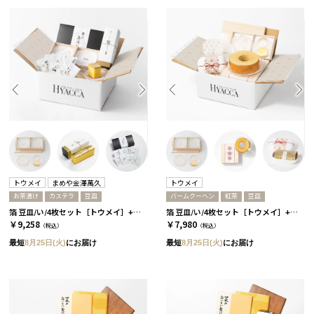
トウメイ
まめや金澤萬久
トウメイ
お茶漬け
カステラ
豆皿
バームクーヘン
紅茶
豆皿
箔 豆皿/い/4枚セット［トウメイ］+カステラ+お茶漬け
箔 豆皿/い/4枚セット［トウメイ］+バームクーヘン+紅茶
￥9,258
￥7,980
（税込）
（税込）
最短
8月25日(火)
にお届け
最短
8月25日(火)
にお届け