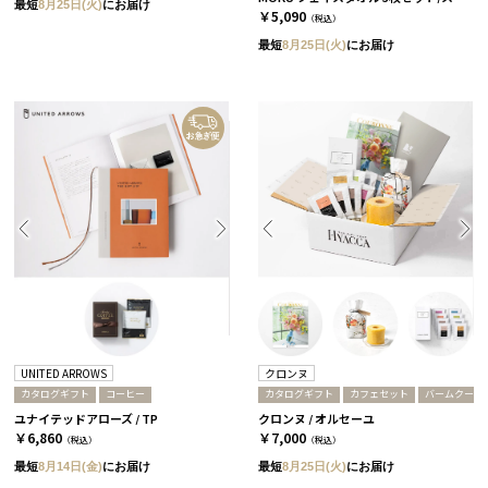
最短
8月25日(火)
にお届け
￥5,090
（税込）
最短
8月25日(火)
にお届け
UNITED ARROWS
クロンヌ
カタログギフト
コーヒー
カタログギフト
カフェセット
バームクーヘ
ユナイテッドアローズ / TP
クロンヌ / オルセーユ
￥6,860
￥7,000
（税込）
（税込）
最短
8月14日(金)
にお届け
最短
8月25日(火)
にお届け