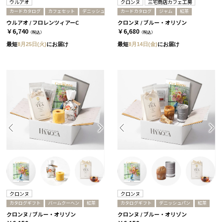
ウルアオ
クロンヌ
三宅商店カフェ工房
カードカタログ
カフェセット
デニッシュパン
カードカタログ
ジャム
紅茶
ウルアオ / フロレンツィアーC
クロンヌ / ブルー・オリゾン
￥6,740
￥6,680
（税込）
（税込）
最短
8月25日(火)
にお届け
最短
8月14日(金)
にお届け
クロンヌ
クロンヌ
カタログギフト
バームクーヘン
紅茶
カタログギフト
デニッシュパン
紅茶
クロンヌ / ブルー・オリゾン
クロンヌ / ブルー・オリゾン