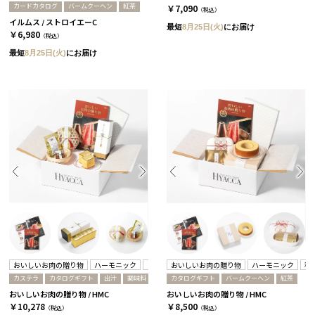
カードカタログ
バームクーヘン
紅茶
￥7,090
（税込）
イルムス / ストロイエーC
最短
8月25日(火)
にお届け
￥6,980
（税込）
最短
8月25日(火)
にお届け
おいしいお肉の贈り物
ハーモニック
まめや金澤萬久
おいしいお肉の贈り物
ハーモニック
秋
カステラ
カタログギフト
出汁
調味料
カタログギフト
バームクーヘン
紅茶
おいしいお肉の贈り物 / HMC
おいしいお肉の贈り物 / HMC
￥10,278
￥8,500
（税込）
（税込）