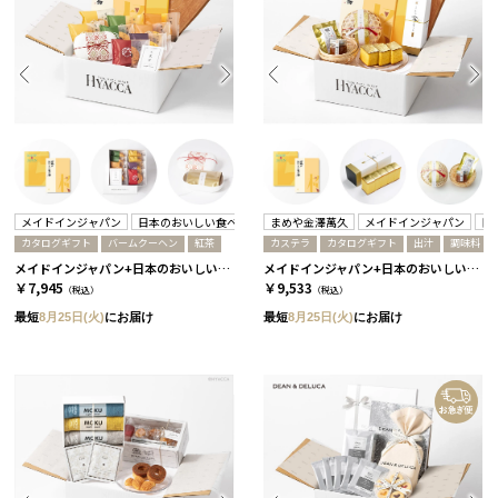
メイドインジャパン
日本のおいしい食べ物
まめや金澤萬久
メイドインジャパン
日
カタログギフト
バームクーヘン
紅茶
カステラ
カタログギフト
出汁
調味料
メイドインジャパン+日本のおいしい食べ物 / MJ6+橙
メイドインジャパン+日本のおいしい食べ物 / MJ6+橙 2冊セット
￥7,945
￥9,533
（税込）
（税込）
最短
8月25日(火)
にお届け
最短
8月25日(火)
にお届け