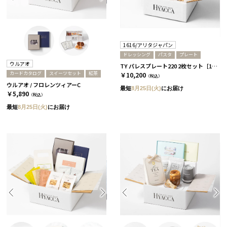
1616/アリタジャパン
ドレッシング
パスタ
プレート
ウルアオ
TY パレスプレート220 2枚セット［1616/アリタジャパン］+ドレッシング+パスタ
カードカタログ
スイーツセット
紅茶
￥10,200
（税込）
ウルアオ / フロレンツィアーC
最短
8月25日(火)
にお届け
￥5,890
（税込）
最短
8月25日(火)
にお届け