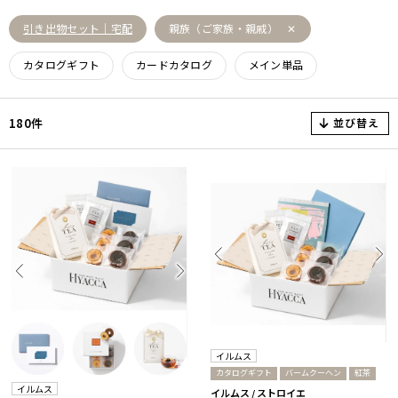
引き出物セット｜宅配
親族（ご家族・親戚）
カタログギフト
カードカタログ
メイン単品
並び替え
180件
イルムス
カタログギフト
バームクーヘン
紅茶
イルムス
イルムス / ストロイエ