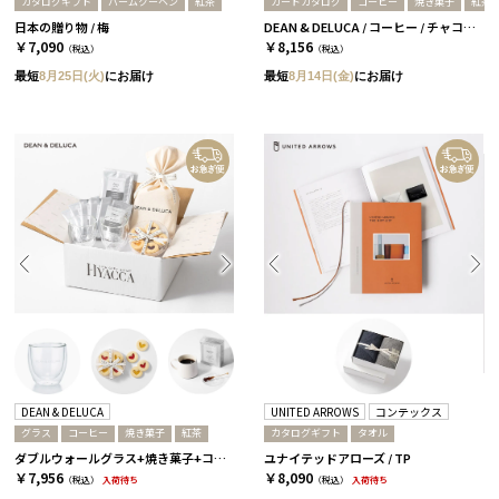
カタログギフト
バームクーヘン
紅茶
カードカタログ
コーヒー
焼き菓子
紅茶
日本の贈り物 / 梅
DEAN & DELUCA / コーヒー / チャコール
￥7,090
￥8,156
（税込）
（税込）
最短
8月25日(火)
にお届け
最短
8月14日(金)
にお届け
DEAN & DELUCA
UNITED ARROWS
コンテックス
グラス
コーヒー
焼き菓子
紅茶
カタログギフト
タオル
ダブルウォールグラス+焼き菓子+コーヒー or 紅茶［ディーン＆デルーカ］ コーヒー
ユナイテッドアローズ / TP
￥7,956
￥8,090
（税込）
入荷待ち
（税込）
入荷待ち