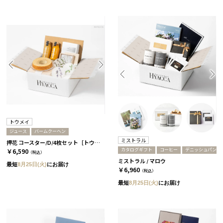
トウメイ
ジュース
バームクーヘン
ミストラル
押花 コースター/D/4枚セット［トウメイ］］+バームクーヘン+ジュース
カタログギフト
コーヒー
デニッシュパン
￥6,590
（税込）
ミストラル / マロウ
最短
8月25日(火)
にお届け
￥6,960
（税込）
最短
8月25日(火)
にお届け