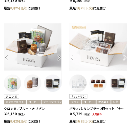
￥6,150
￥6,150
（税込）
（税込）
最短
8月25日(火)
にお届け
最短
8月25日(火)
にお届け
クロンヌ
ナハトマン
カタログギフト
コーヒー
デニッシュパン
グラス
コーヒー
焼き菓子
紅茶
クロンヌ / ブルー・オリゾン
ボサノバ/タンブラー 2個セット［ナハトマン］+焼き菓子+コーヒーor紅茶
￥6,150
￥5,729
（税込）
（税込）
入荷待ち
最短
8月25日(火)
にお届け
最短
8月25日(火)
にお届け