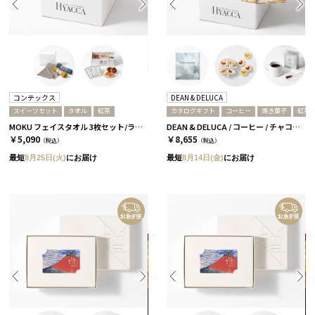
コンテックス
DEAN & DELUCA
スイーツセット
タオル
紅茶
カタログギフト
コーヒー
焼き菓子
紅茶
MOKU フェイスタオル 3枚セット/ライト［コンテックス］+紅茶&スイーツセット
DEAN & DELUCA / コーヒー / チャコール
￥5,090
￥8,655
（税込）
（税込）
最短
8月25日(火)
にお届け
最短
8月14日(金)
にお届け