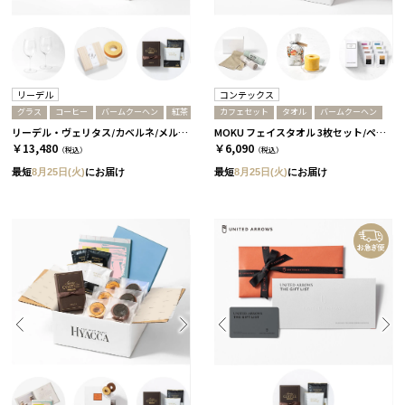
リーデル
コンテックス
グラス
コーヒー
バームクーヘン
紅茶
カフェセット
タオル
バームクーヘン
リーデル・ヴェリタス/カベルネ/メルロ 2個セット［リーデル］+バームクーヘン+コーヒーor紅茶 コーヒー
MOKU フェイスタオル 3枚セット/ペール［コンテックス］+バームクーヘン+Cafeセット
￥13,480
￥6,090
（税込）
（税込）
最短
8月25日(火)
にお届け
最短
8月25日(火)
にお届け