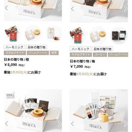
ハーモニック
日本の贈り物
ハーモニック
日本の贈り物
カタログギフト
バームクーヘン
紅茶
カタログギフト
コーヒー
バームクーヘン
日本の贈り物 / 橙
日本の贈り物 / 梅
￥8,090
（税込）
￥7,090
（税込）
最短
8月25日(火)
にお届け
最短
8月25日(火)
にお届け