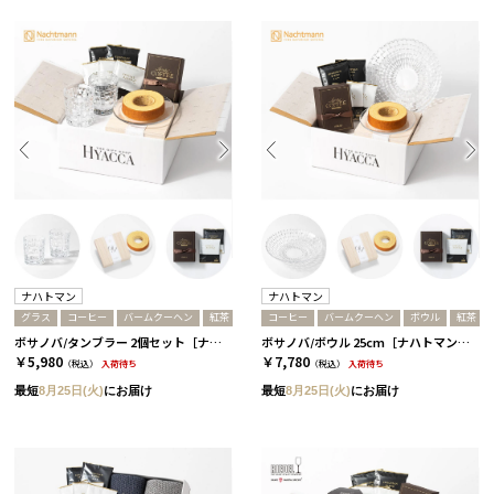
ナハトマン
ナハトマン
グラス
コーヒー
バームクーヘン
紅茶
コーヒー
バームクーヘン
ボウル
紅茶
ボサノバ/タンブラー 2個セット［ナハトマン］+バームクーヘン+コーヒーor紅茶 コーヒー
ボサノバ/ボウル 25cm［ナハトマン］+バームクーヘン+コーヒーor紅茶 コーヒー
￥5,980
￥7,780
（税込）
入荷待ち
（税込）
入荷待ち
最短
8月25日(火)
にお届け
最短
8月25日(火)
にお届け