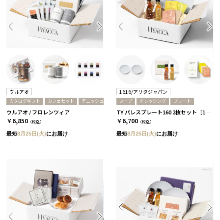
ウルアオ
1616/アリタジャパン
カタログギフト
カフェセット
デニッシュパン
スープ
ドレッシング
プレート
ウルアオ / フロレンツィア
TY パレスプレート160 2枚セット［1616/アリタジャパン］+ドレッシング+スープ
￥6,850
￥6,700
（税込）
（税込）
最短
8月25日(火)
にお届け
最短
8月25日(火)
にお届け