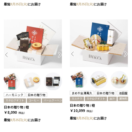
最短
8月25日(火)
にお届け
最短
8月25日(火)
にお届け
まめや金澤萬久
日本の贈り物
池田屋
ハーモニック
日本の贈り物
カステラ
カタログギフト
出汁
調味料
カタログギフト
コーヒー
バームクーヘン
日本の贈り物 / 橙
日本の贈り物 / 橙
￥10,099
（税込）
￥8,090
（税込）
最短
8月25日(火)
にお届け
最短
8月25日(火)
にお届け