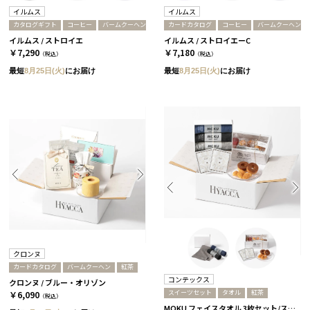
イルムス
イルムス
カタログギフト
コーヒー
バームクーヘン
カードカタログ
コーヒー
バームクーヘン
イルムス / ストロイエ
イルムス / ストロイエーC
￥7,290
￥7,180
（税込）
（税込）
最短
8月25日(火)
にお届け
最短
8月25日(火)
にお届け
クロンヌ
カードカタログ
バームクーヘン
紅茶
コンテックス
クロンヌ / ブルー・オリゾン
スイーツセット
タオル
紅茶
￥6,090
（税込）
MOKU フェイスタオル 3枚セット/スタンダード［コンテックス］+紅茶&スイーツセット