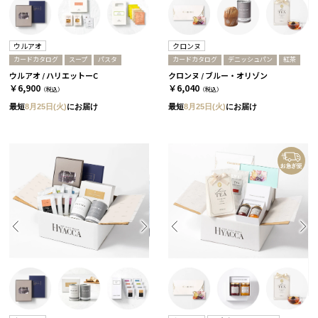
ウルアオ
クロンヌ
カードカタログ
スープ
パスタ
カードカタログ
デニッシュパン
紅茶
ウルアオ / ハリエットーC
クロンヌ / ブルー・オリゾン
￥6,900
￥6,040
（税込）
（税込）
最短
8月25日(火)
にお届け
最短
8月25日(火)
にお届け