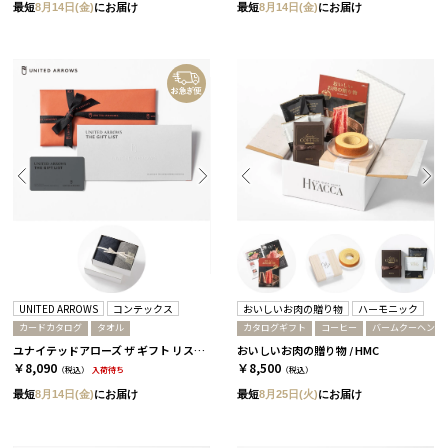
最短
8月14日(金)
にお届け
最短
8月14日(金)
にお届け
UNITED ARROWS
コンテックス
おいしいお肉の贈り物
ハーモニック
カードカタログ
タオル
カタログギフト
コーヒー
バームクーヘン
ユナイテッドアローズ ザ ギフト リスト / TP-CARD
おいしいお肉の贈り物 / HMC
￥8,090
￥8,500
（税込）
入荷待ち
（税込）
最短
8月14日(金)
にお届け
最短
8月25日(火)
にお届け