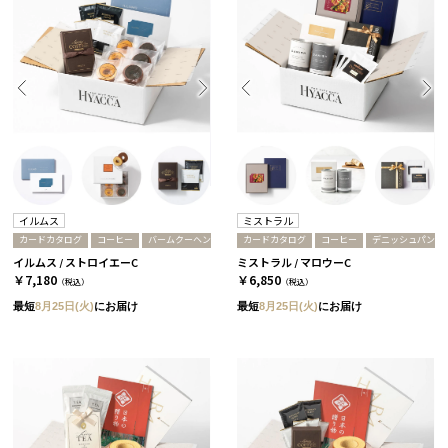
イルムス
ミストラル
カードカタログ
コーヒー
バームクーヘン
カードカタログ
コーヒー
デニッシュパン
イルムス / ストロイエーC
ミストラル / マロウーC
￥7,180
￥6,850
（税込）
（税込）
最短
8月25日(火)
にお届け
最短
8月25日(火)
にお届け