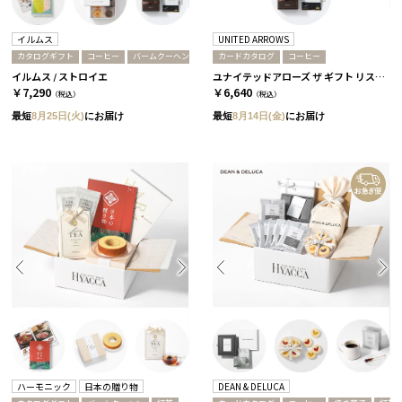
イルムス
UNITED ARROWS
カタログギフト
コーヒー
バームクーヘン
カードカタログ
コーヒー
イルムス / ストロイエ
ユナイテッドアローズ ザ ギフト リスト / TP-CARD
￥7,290
￥6,640
（税込）
（税込）
最短
8月25日(火)
にお届け
最短
8月14日(金)
にお届け
ハーモニック
日本の贈り物
DEAN & DELUCA