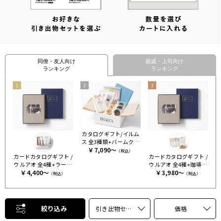
同僚・友人向け
親戚・上司向け
ランキング
ランキング
カタログギフト/イルム
ス 全3種類+バームクー
￥7,090～
ヘンセット+紅茶
（税込）
カードカタログギフト /
カードカタログギフト /
ウルアオ 全4種+ラーメ
ウルアオ 全4種+珈琲＆
￥4,400～
ン
￥3,980～
紅茶セット
（税込）
（税込）
絞り込み
引き出物セット｜宅配
価格