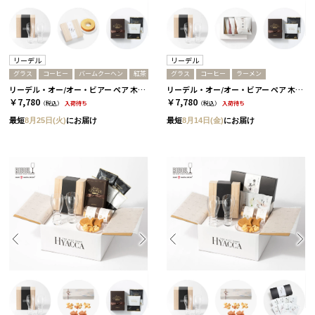
リーデル
リーデル
グラス
コーヒー
バームクーヘン
紅茶
グラス
コーヒー
ラーメン
リーデル・オー/オー・ビアー ペア 木箱入り［リーデル］+バームクーヘン+コーヒーor紅茶 コーヒー
リーデル・オー/オー・ビアー ペア 木箱入り［リーデル］+ラーメン+コーヒー
￥7,780
￥7,780
（税込）
入荷待ち
（税込）
入荷待ち
最短
8月25日(火)
にお届け
最短
8月14日(金)
にお届け