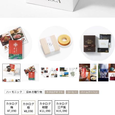
ハーモニック
日本の贈り物
カタログギフト
コーヒー
バームクーヘン
カタログ
カタログ
カタログ
カタログ
梅
紺碧
江戸紫
橙
¥7,090
¥11,090
¥15,090
¥8,090